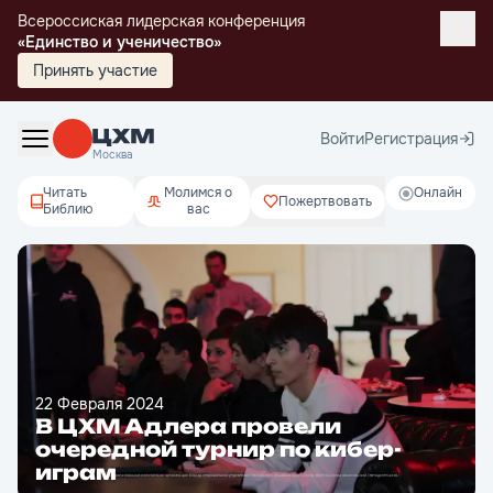
Всероссиская лидерская конференция
«Единство и ученичество»
Принять участие
Войти
Регистрация
Москва
Читать
Молимся о
Онлайн
Пожертвовать
Библию
вас
22 Февраля 2024
В ЦХМ Адлера провели
очередной турнир по кибер-
играм