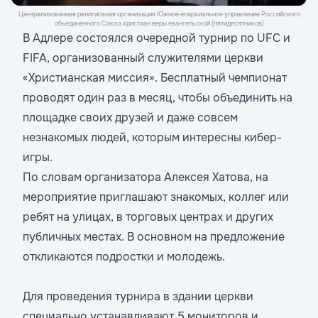
Централизованная религиозная организация Южное епархиальное управление Российского
объединенного Союза христиан веры евангельской (пятидесятников)
В Адлере состоялся очередной турнир по UFC и
FIFA, организованный служителями церкви
«Христианская миссия». Бесплатный чемпионат
проводят один раз в месяц, чтобы объединить на
площадке своих друзей и даже совсем
незнакомых людей, которым интересны кибер-
игры.
По словам организатора Алексея Хатова, на
мероприятие приглашают знакомых, коллег или
ребят на улицах, в торговых центрах и других
публичных местах. В основном на предложение
откликаются подростки и молодежь.
Для проведения турнира в здании церкви
специально устанавливают 5 мониторов и