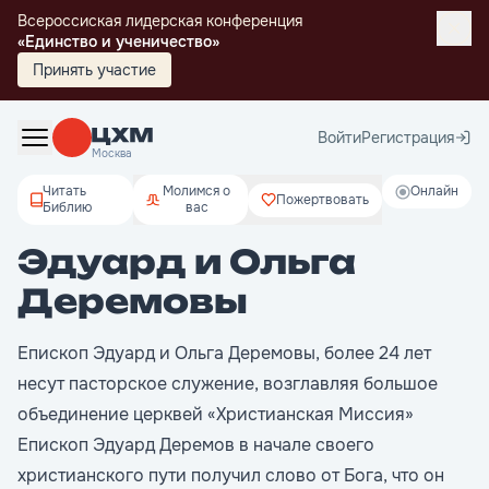
Всероссиская лидерская конференция
«Единство и ученичество»
Принять участие
Войти
Регистрация
Москва
Читать
Молимся о
Онлайн
Пожертвовать
Библию
вас
Эдуард и Ольга
Деремовы
Епископ Эдуард и Ольга Деремовы, более 24 лет
несут пасторское служение, возглавляя большое
объединение церквей «Христианская Миссия»
Епископ Эдуард Деремов в начале своего
христианского пути получил слово от Бога, что он