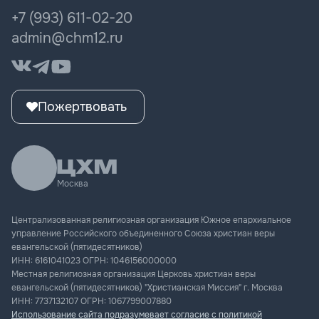
ЦХМ Музыка
+7 (993) 611-02-20
Культура поколения
admin@chm12.ru
Пожертвовать
Москва
Централизованная религиозная организация Южное епархиальное
управление Российского объединенного Союза христиан веры
евангельской (пятидесятников)
ИНН:
6161041023
ОГРН:
1046156000000
Местная религиозная организация Церковь христиан веры
евангельской (пятидесятников) "Христианская Миссия" г. Москва
ИНН:
7737132107
ОГРН:
1067799007880
Использование сайта подразумевает согласие с политикой