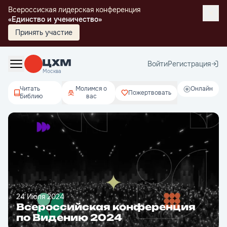
Всероссиская лидерская конференция
«Единство и ученичество»
Принять участие
Войти
Регистрация
Москва
Читать
Молимся о
Онлайн
Пожертвовать
Библию
вас
24 Июля 2024
Всероссийская конференция
по Видению 2024