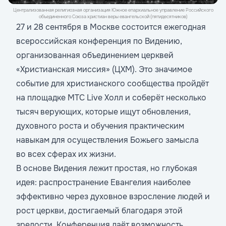
Централизованная религиозная организация Южное епархиальное управление Российского
объединенного Союза христиан веры евангельской (пятидесятников)
27 и 28 сентября в Москве состоится ежегодная
всероссийская
конференция по Видению
,
организованная объединением церквей
«Христианская миссия» (ЦХМ). Это значимое
событие для христианского сообщества пройдёт
на площадке МТС Live Холл и соберёт несколько
тысяч верующих, которые ищут обновления,
духовного роста и обучения практическим
навыкам для осуществления Божьего замысла
во всех сферах их жизни.
В основе Видения лежит простая, но глубокая
идея: распространение Евангелия наиболее
эффективно через духовное взросление людей и
рост церкви, достигаемый благодаря этой
зрелости. Конференция даёт возможность