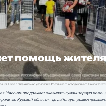
ет помощь жителя
зация Южное епархиальное управление Российского объединенного Союза христиа
кая Миссия» продолжает оказывать гуманитарную помо
граничья Курской области, где действует режим чрезвыч