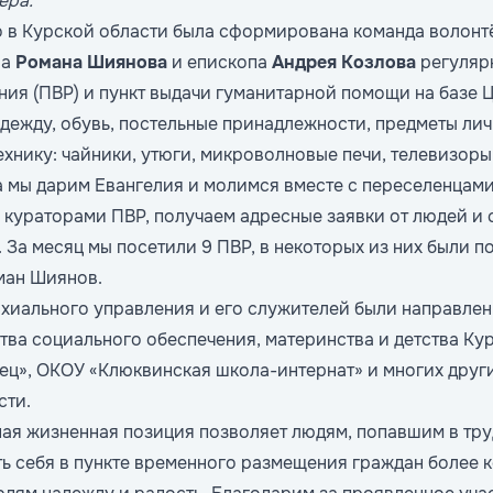
ера.
о в Курской области была сформирована команда волонт
ра
Романа Шиянова
и епископа
Андрея Козлова
регуляр
ия (ПВР) и пункт выдачи гуманитарной помощи на базе 
дежду, обувь, постельные принадлежности, предметы лич
ехнику: чайники, утюги, микроволновые печи, телевизоры
а мы дарим Евангелия и молимся вместе с переселенцам
с кураторами ПВР, получаем адресные заявки от людей и
 За месяц мы посетили 9 ПВР, в некоторых из них были по
ман Шиянов.
хиального управления и его служителей были направле
тва социального обеспечения, материнства и детства Ку
ц», ОКОУ «Клюквинская школа-интернат» и многих друг
сти.
ая жизненная позиция позволяет людям, попавшим в тр
ть себя в пункте временного размещения граждан более 