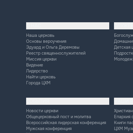
О НАС
СЛУЖЕ
Наша церковь
Богослу
Основы вероучения
Домашни
Эдуард и Ольга Деремовы
Детская 
Реестр священнослужителей
Подростк
Миссия церкви
Молодеж
Видение
Лидерство
Найти церковь
Города ЦХМ
СОБЫТИЯ
НАШИ 
Новости церкви
Христиан
Общецерковный пост и молитва
Епархия 
Всероссийская лидерская конференция
Книги па
Мужская конференция
ЦХМ Муз