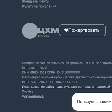
Женщина мечты
Культура поколения
Пожертвовать
Москва
Централизованная религиозная организация Южное епархиа
(пятидесятников)
ИНН:
6161041023
ОГРН:
1046156000000
Местная религиозная организация Церковь христиан веры ев
ИНН:
7737132107
ОГРН:
1067799007880
Использование сайта подразумевает согласие с политикой 
Cookies
Документация.
Пользуясь нашим 