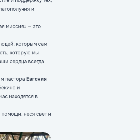
тие и поддержку тех,
благополучия и
ая миссия» — это
людей, которым сам
асть, которую мы
аши сердца всегда
ом пастора
Евгения
бекино и
час находятся в
 помощи, неся свет и