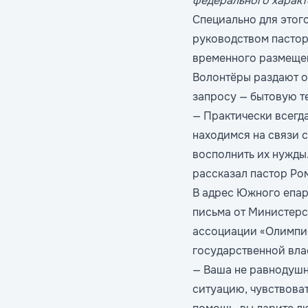
федерального характ
Специально для этог
руководством пасто
временного размещен
Волонтёры раздают о
запросу — бытовую т
— Практически всегд
находимся на связи 
восполнить их нужды.
рассказал пастор Ро
В адрес Южного епар
письма от Министерс
ассоциации «Олимпие
государственной вла
— Ваша не равнодушн
ситуацию, чувствова