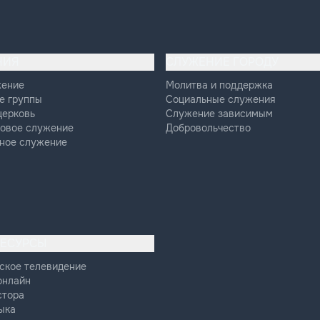
НИЯ
СЛУЖЕНИЕ ГОРОДУ
жение
Молитва и поддержка
е группы
Социальные служения
церковь
Служение зависимым
овое служение
Добровольчество
ное служение
РЕСУРСЫ
ское телевидение
онлайн
стора
ыка