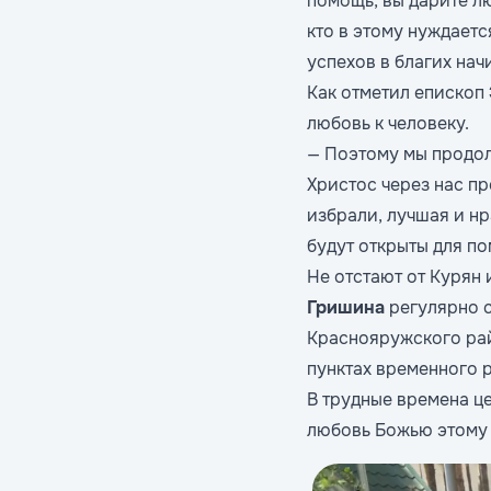
помощь, вы дарите л
кто в этому нуждаетс
успехов в благих на
Как отметил епископ
любовь к человеку.
— Поэтому мы продол
Христос через нас пр
избрали, лучшая и нр
будут открыты для п
Не отстают от Курян
Гришина
регулярно 
Краснояружского рай
пунктах временного 
В трудные времена ц
любовь Божью этому