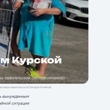
м Курской
н веры евангельской (пятидесятников)
щь вынужденным
айной ситуации