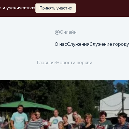
о и ученичество»
Принять участие
Онлайн
О нас
Служения
Служение городу
Главная
•
Новости церкви