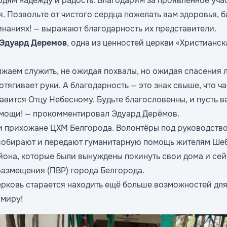
юдям надежду и радость. Благодарим за проявленное учас
я. Позвольте от чистого сердца пожелать вам здоровья, 
чинаниях! — выражают благодарность их представители.
Эдуард Деремов
, одна из ценностей церкви «Христианск
жаем служить, не ожидая похвалы, но ожидая спасения 
отягивает руки. А благодарность — это знак свыше, что ч
авится Отцу Небесному. Будьте благословенны, и пусть в
омощи! — прокомментировал Эдуард Дерёмов.
 и прихожане ЦХМ Белгорода. Волонтёры под руководств
собирают и передают гуманитарную помощь жителям Ше
она, которые были вынуждены покинуть свои дома и сей
размещения (ПВР) города Белгорода.
ерковь старается находить ещё больше возможностей для
 миру!