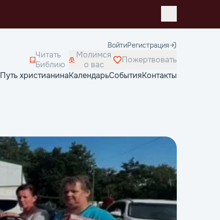
Войти
Регистрация
Читать
Молимся
Пожертвовать
Библию
о вас
Путь христианина
Календарь
События
Контакты