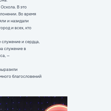
она.
Оскола. В это
лонении. Во время
яли и назидали
ород и всех, кто
 служение и сердца,
за служение в
са, —
 выразили
ё много благословений