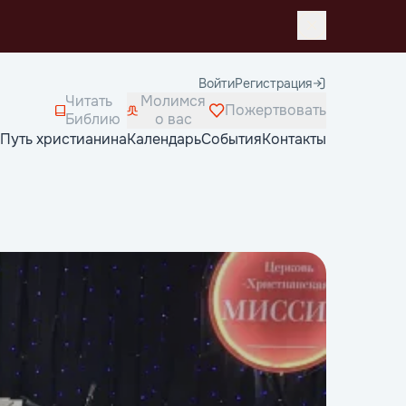
Войти
Регистрация
Читать
Молимся
Пожертвовать
Библию
о вас
Путь христианина
Календарь
События
Контакты