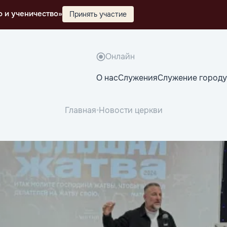
о и ученичество»
Принять участие
Онлайн
О нас
Служения
Служение городу
Главная
•
Новости церкви