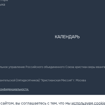
ыка
КАЛЕНДАРЬ
льное управление Российского объединенного Союза христиан веры еванг
ангельской (пятидесятников) "Христианская Миссия" г. Москва
конфиденциальности.
сайтом, вы соглашаетесь с тем, что мы
используем cookie