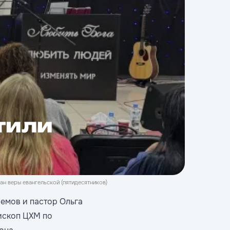
тили
н веры евангельской (пятидесятников)
емов и пастор Ольга
ископ ЦХМ по