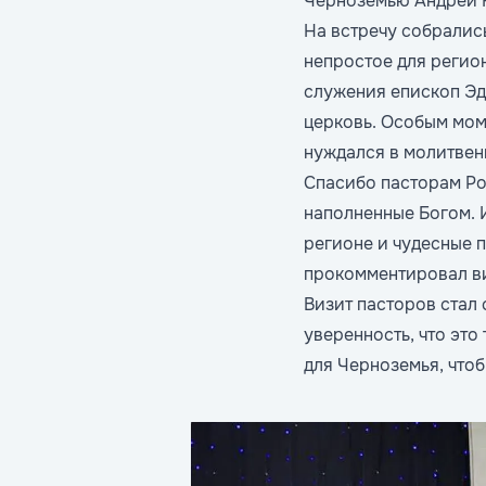
Черноземью Андрей К
На встречу собрались
непростое для регио
служения епископ Эд
церковь. Особым моме
нуждался в молитвен
Спасибо пасторам Ро
наполненные Богом. 
регионе и чудесные п
прокомментировал в
Визит пасторов стал 
уверенность, что это
для Черноземья, что