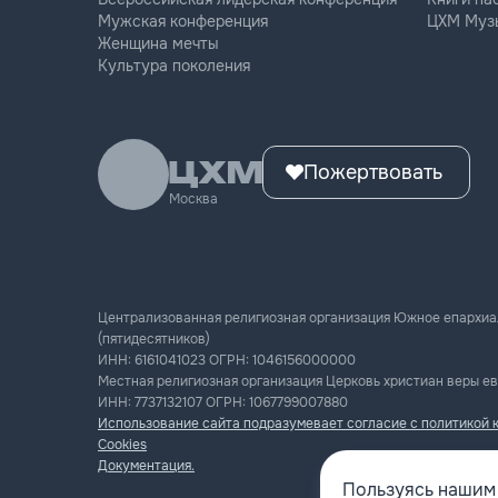
Мужская конференция
ЦХМ Муз
Женщина мечты
Культура поколения
Пожертвовать
Москва
Централизованная религиозная организация Южное епархиа
(пятидесятников)
ИНН:
6161041023
ОГРН:
1046156000000
Местная религиозная организация Церковь христиан веры ев
ИНН:
7737132107
ОГРН:
1067799007880
Использование сайта подразумевает согласие с политикой 
Cookies
Документация.
Пользуясь нашим 