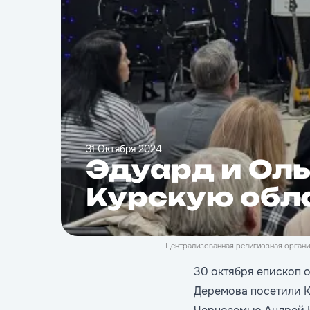
31 Октября 2024
Эдуард и Ол
Курскую обл
Централизованная религиозная органи
30 октября епископ 
Деремова посетили К