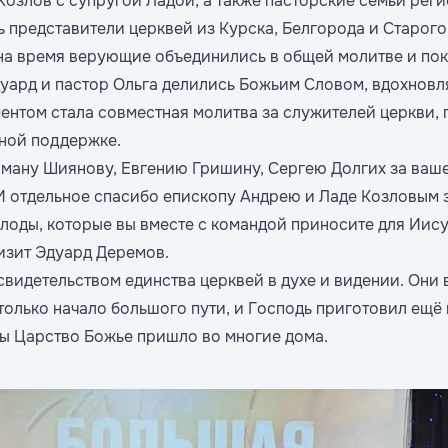
озлов с супругой Ладой, а также пасторские семьи реги
 представители церквей из Курска, Белгорода и Старого 
на время верующие объединились в общей молитве и пок
уард и пастор Ольга делились Божьим Словом, вдохновл
нтом стала совместная молитва за служителей церкви, г
ной поддержке.
ману Шиянову, Евгению Гришину, Сергею Долгих за ваше
И отдельное спасибо епископу Андрею и Ладе Козловым 
лоды, которые вы вместе с командой приносите для Иису
изит Эдуард Деремов.
свидетельством единства церквей в духе и видении. Они
 только начало большого пути, и Господь приготовил ещ
бы Царство Божье пришло во многие дома.