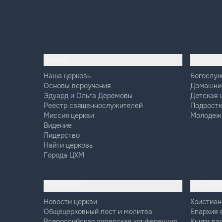
О НАС
СЛУЖЕ
Наша церковь
Богослу
Основы вероучения
Домашни
Эдуард и Ольга Деремовы
Детская 
Реестр священнослужителей
Подростк
Миссия церкви
Молодеж
Видение
Лидерство
Найти церковь
Города ЦХМ
СОБЫТИЯ
НАШИ 
Новости церкви
Христиан
Общецерковный пост и молитва
Епархия 
Всероссийская лидерская конференция
Книги па