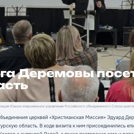
ьга Деремовы посе
асть
зация Южное епархиальное управление Российского объединенного Союза христиа
объединения церквей «Христианская Миссия» Эдуард Дер
урскую область. В ходе визита к ним присоединились еп