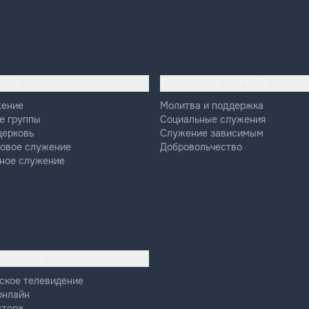
НИЯ
СЛУЖЕНИЕ ГОРОДУ
жение
Молитва и поддержка
е группы
Социальные служения
церковь
Служение зависимым
овое служение
Добровольчество
ное служение
РЕСУРСЫ
ское телевидение
онлайн
стора