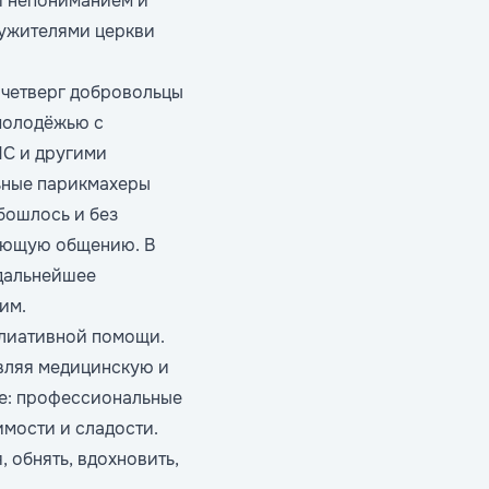
и непониманием и
лужителями церкви
 четверг добровольцы
 молодёжью с
НС и другими
ьные парикмахеры
бошлось и без
вующую общению. В
 дальнейшее
им.
ллиативной помощи.
вляя медицинскую и
че: профессиональные
мости и сладости.
 обнять, вдохновить,