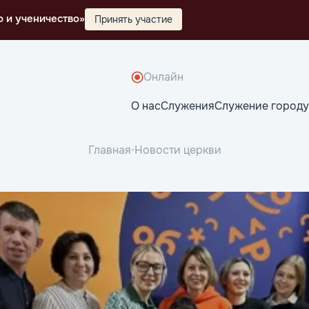
о и ученичество»
Принять участие
Онлайн
О нас
Служения
Служение городу
Главная
•
Новости церкви