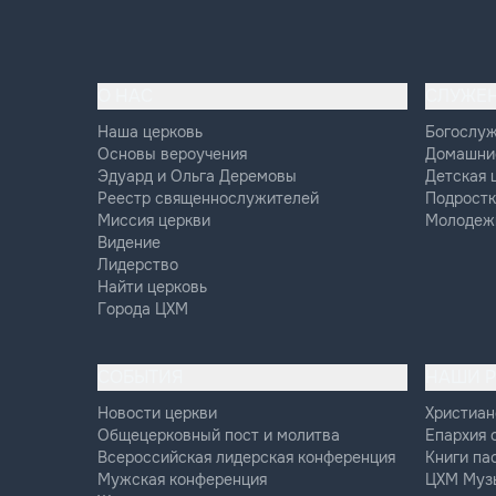
О НАС
СЛУЖЕ
Наша церковь
Богослу
Основы вероучения
Домашни
Эдуард и Ольга Деремовы
Детская 
Реестр священнослужителей
Подростк
Миссия церкви
Молодеж
Видение
Лидерство
Найти церковь
Города ЦХМ
СОБЫТИЯ
НАШИ 
Новости церкви
Христиан
Общецерковный пост и молитва
Епархия 
Всероссийская лидерская конференция
Книги па
Мужская конференция
ЦХМ Муз