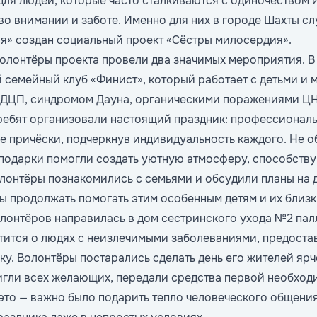
для людей, которые часто сталкиваются с одиночеством 
во внимании и заботе. Именно для них в городе Шахты с
я» создан социальный проект «Сёстры милосердия».
олонтёры проекта провели два значимых мероприятия. В
 семейный клуб «Финист», который работает с детьми и
 ДЦП, синдромом Дауна, органическими поражениями Ц
ребят организовали настоящий праздник: профессионал
е причёски, подчеркнув индивидуальность каждого. Не о
подарки помогли создать уютную атмосферу, способст
лонтёры познакомились с семьями и обсудили планы на
бы продолжать помогать этим особенным детям и их близк
олонтёров направилась в дом сестринского ухода №2 па
тится о людях с неизлечимыми заболеваниями, предоста
у. Волонтёры постарались сделать день его жителей яр
гли всех желающих, передали средства первой необходи
это — важно было подарить тепло человеческого общения,