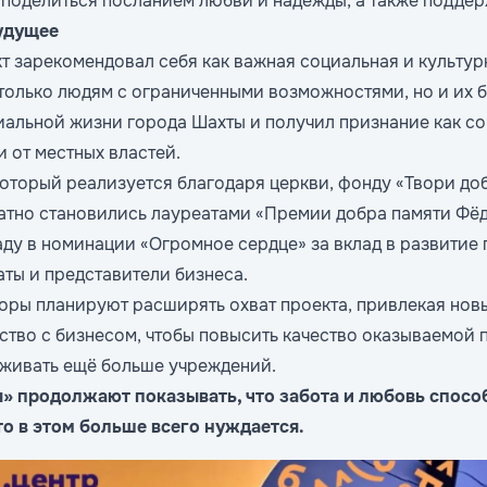
 поделиться посланием любви и надежды, а также поддер
будущее
кт зарекомендовал себя как важная социальная и культур
только людям с ограниченными возможностями, но и их б
иальной жизни города Шахты и получил признание как с
и от местных властей.
который реализуется благодаря церкви, фонду «Твори до
атно становились лауреатами «Премии добра памяти Фёд
ду в номинации «Огромное сердце» за вклад в развитие 
ты и представители бизнеса.
оры планируют расширять охват проекта, привлекая нов
ство с бизнесом, чтобы повысить качество оказываемой 
живать ещё больше учреждений.
» продолжают показывать, что забота и любовь спосо
то в этом больше всего нуждается.