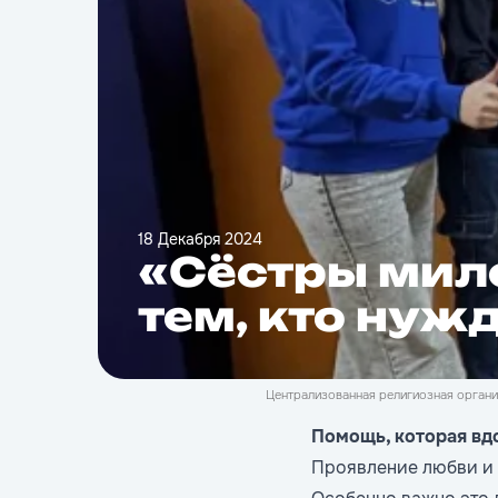
18 Декабря 2024
«Сёстры мил
тем, кто нуж
Централизованная религиозная органи
Помощь, которая вд
Проявление любви и з