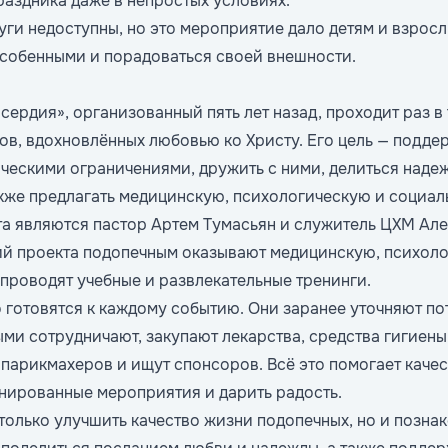
раздника даже в непростых условиях.
луги недоступны, но это мероприятие дало детям и взро
особенными и порадоваться своей внешности.
ердия», организованный пять лет назад, проходит раз в
ов, вдохновлённых любовью ко Христу. Его цель — подде
ческими ограничениями, дружить с ними, делиться наде
акже предлагать медицинскую, психологическую и социа
а являются пастор Артем Тумасьян и служитель ЦХМ Але
й проекта подопечным оказывают медицинскую, психоло
проводят учебные и развлекательные тренинги.
 готовятся к каждому событию. Они заранее уточняют по
ыми сотрудничают, закупают лекарства, средства гигиены
 парикмахеров и ищут спонсоров. Всё это помогает каче
нированные мероприятия и дарить радость.
только улучшить качество жизни подопечных, но и познак