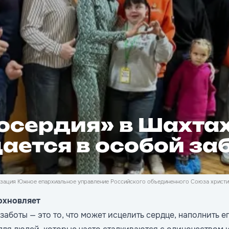
осердия» в Шахта
дается в особой за
зация Южное епархиальное управление Российского объединенного Союза христиа
охновляет
аботы — это то, что может исцелить сердце, наполнить е