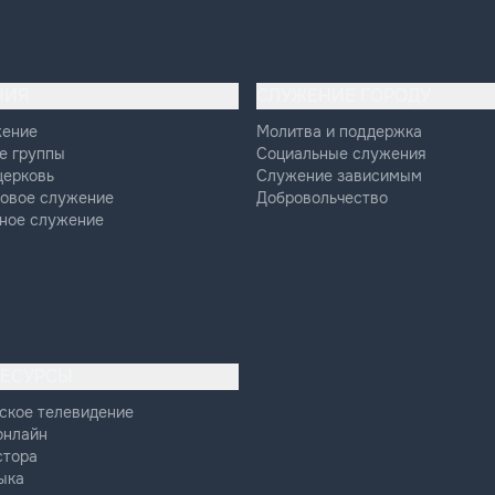
НИЯ
СЛУЖЕНИЕ ГОРОДУ
жение
Молитва и поддержка
е группы
Социальные служения
церковь
Служение зависимым
овое служение
Добровольчество
ное служение
РЕСУРСЫ
ское телевидение
онлайн
стора
ыка