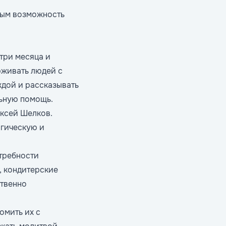
слым возможность
 три месяца и
рживать людей с
ждой и рассказывать
льную помощь.
ксей Шелков.
гическую и
требности
, кондитерские
ственно
омить их с