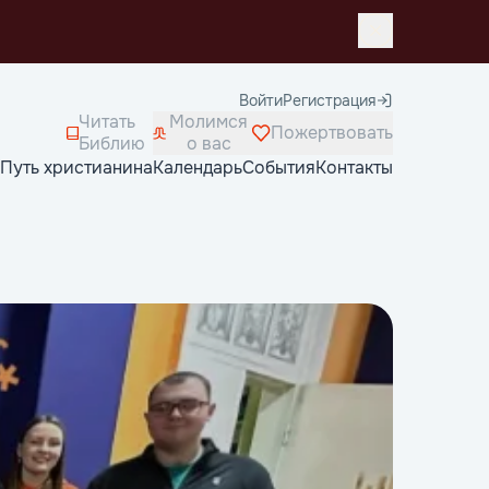
Войти
Регистрация
Читать
Молимся
Пожертвовать
Библию
о вас
Путь христианина
Календарь
События
Контакты