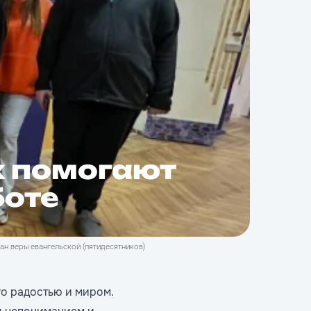
х помогают
боте
н веры евангельской (пятидесятников)
го радостью и миром.