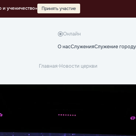
о и ученичество»
Принять участие
Онлайн
О нас
Служения
Служение городу
Главная
•
Новости церкви