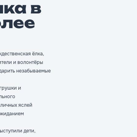
ка в
олее
дественская ёлка,
ители и волонтёры
одарить незабываемые
грушки и
льного
личных яслей
ожиданием
ыступили дети,