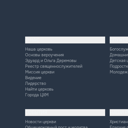
О НАС
СЛУЖЕ
Наша церковь
Богослу
Основы вероучения
Домашни
Эдуард и Ольга Деремовы
Детская 
Реестр священнослужителей
Подростк
Миссия церкви
Молодеж
Видение
Лидерство
Найти церковь
Города ЦХМ
СОБЫТИЯ
НАШИ 
Новости церкви
Христиан
Общецерковный пост и молитва
Епархия 