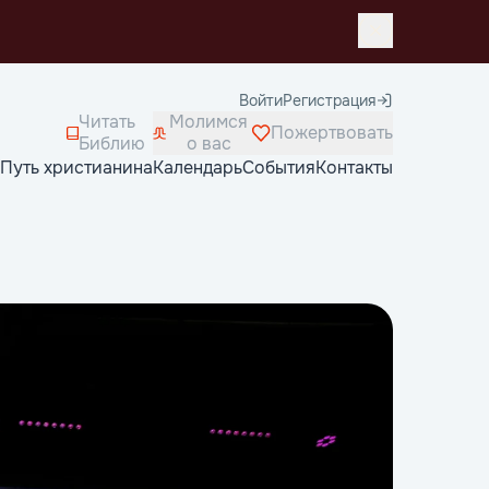
Войти
Регистрация
Читать
Молимся
Пожертвовать
Библию
о вас
Путь христианина
Календарь
События
Контакты