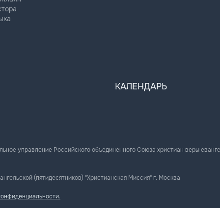
стора
ыка
КАЛЕНДАРЬ
льное управление Российского объединенного Союза христиан веры еванг
ангельской (пятидесятников) "Христианская Миссия" г. Москва
конфиденциальности.