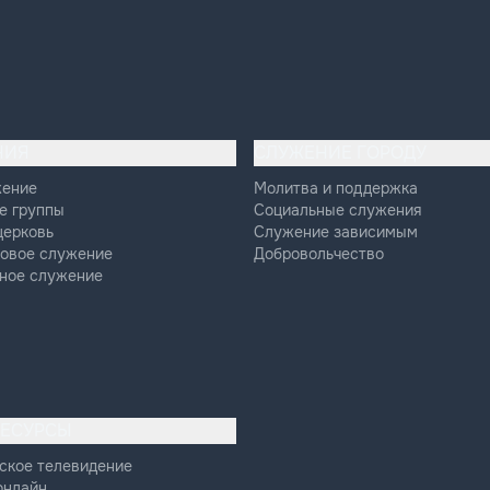
НИЯ
СЛУЖЕНИЕ ГОРОДУ
жение
Молитва и поддержка
е группы
Социальные служения
церковь
Служение зависимым
овое служение
Добровольчество
ное служение
РЕСУРСЫ
ское телевидение
онлайн