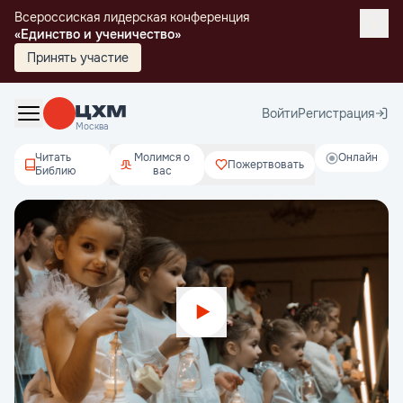
Всероссиская лидерская конференция
«Единство и ученичество»
Принять участие
Войти
Регистрация
Москва
Читать
Молимся о
Онлайн
Пожертвовать
Библию
вас