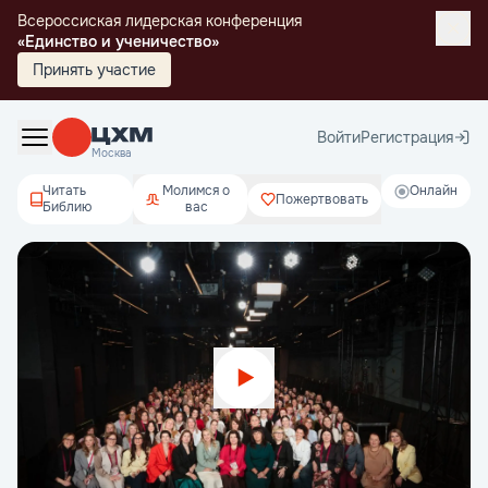
Всероссиская лидерская конференция
«Единство и ученичество»
Принять участие
Войти
Регистрация
Москва
Читать
Молимся о
Онлайн
Пожертвовать
Библию
вас