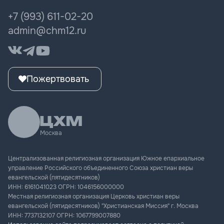
Женщина мечты
ЦХМ Музыка
+7 (993) 611-02-20
Культура поколения
admin@chm12.ru
Пожертвовать
Москва
Централизованная религиозная организация Южное епархиальное
управление Российского объединенного Союза христиан веры
евангельской (пятидесятников)
ИНН:
6161041023
ОГРН:
1046156000000
Местная религиозная организация Церковь христиан веры
евангельской (пятидесятников) "Христианская Миссия" г. Москва
ИНН:
7737132107
ОГРН:
1067799007880