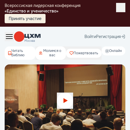
Всероссиская лидерская конференция
«Единство и ученичество»
Принять участие
Войти
Регистрация
Москва
Читать
Молимся о
Онлайн
Пожертвовать
Библию
вас