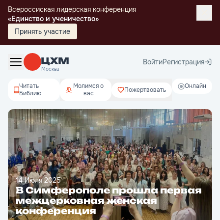
Всероссиская лидерская конференция
«Единство и ученичество»
Принять участие
Войти
Регистрация
Москва
Читать
Молимся о
Онлайн
Пожертвовать
Библию
вас
14 Июля 2025
В Симферополе прошла первая
межцерковная женская
конференция