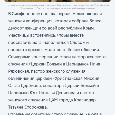
Централизованная религиозная организация Южное епархиальное управление Российского
объединенного Союза христиан веры евангельской (пятидесятников)
В Симферополе прошла первая межцерковная
женская конференция, которая собрала более
двухсот женщин со всей республики Крым.
Участницы встретились, чтобы вместе
прославить Бога, наполниться Словом и
провести время в молитве и тёплом общении.
Спикерами конференции стали пастор женского
служения «Церкви Божьей в Царицыно» Нина
Ряховская, пастор женского служения
объединения церквей «Христианская Миссия»
Ольга Дерёмова, сопастор «Церкви Божьей в
Царицыно Юг» Наталья Денисова и пастор
женского служения ЦХМ города Краснодар
Татьяна Сторожева.
Отдельным событием стало служение 6 июля в