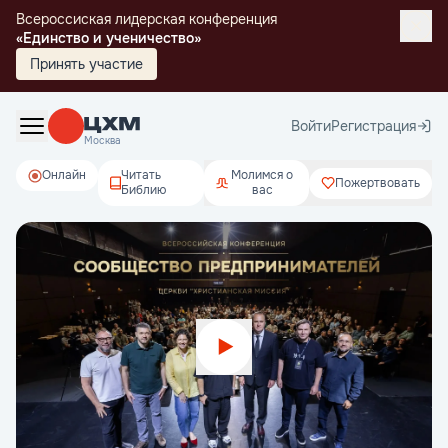
Всероссиская лидерская конференция
«Единство и ученичество»
Принять участие
Войти
Регистрация
Москва
Онлайн
Читать
Молимся о
Пожертвовать
Библию
вас