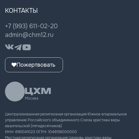
Всероссийская лидерская конференция
Епархия онлайн
Города ЦХМ
Миссионерство
Мужская конференция
КОНТАКТЫ
Книги пастора
Женщина мечты
ЦХМ Музыка
+7 (993) 611-02-20
Культура поколения
admin@chm12.ru
Пожертвовать
Москва
Централизованная религиозная организация Южное епархиальное
управление Российского объединенного Союза христиан веры
евангельской (пятидесятников)
ИНН:
6161041023
ОГРН:
1046156000000
Местная религиозная организация Церковь христиан веры