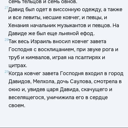
семь тельцов и семь овнов.
27
Давид был одет в виссонную одежду, а также
и все левиты, несшие ковчег, и певцы, и
Хенания начальник музыкантов и певцов. На
Давиде же был еще льняной ефод.
28
Так весь Израиль вносил ковчег завета
Господня с восклицанием, при звуке рога и
труб и кимвалов, играя на псалтирях и
цитрах.
29
Когда ковчег завета Господня входил в город
Давидов, Мелхола, дочь Саулова, смотрела в
окно и, увидев царя Давида, скачущего и
веселящегося, уничижила его в сердце
своем.