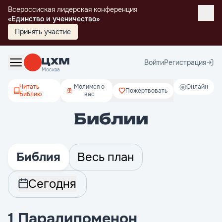
Всероссиская лидерская конференция
«Единство и ученичество»
Принять участие
Войти
Регистрация
Москва
Читать
Молимся о
Онлайн
Пожертвовать
Библию
вас
Библии
Библия
Весь план
Сегодня
1 Паралипоменон