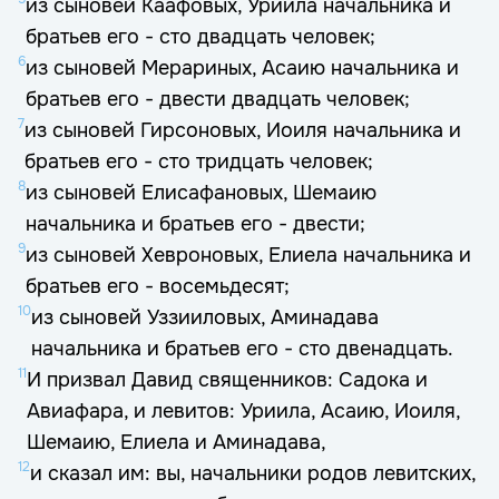
из сыновей Каафовых, Уриила начальника и
братьев его - сто двадцать человек;
6
из сыновей Мерариных, Асаию начальника и
братьев его - двести двадцать человек;
7
из сыновей Гирсоновых, Иоиля начальника и
братьев его - сто тридцать человек;
8
из сыновей Елисафановых, Шемаию
начальника и братьев его - двести;
9
из сыновей Хевроновых, Елиела начальника и
братьев его - восемьдесят;
10
из сыновей Уззииловых, Аминадава
начальника и братьев его - сто двенадцать.
11
И призвал Давид священников: Садока и
Авиафара, и левитов: Уриила, Асаию, Иоиля,
Шемаию, Елиела и Аминадава,
12
и сказал им: вы, начальники родов левитских,