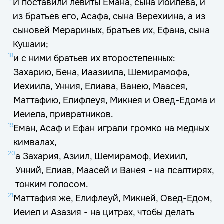
И поставили левиты Емана, сына Иоилева, и
из братьев его, Асафа, сына Верехиина, а из
сыновей Мерариных, братьев их, Ефана, сына
Кушаии;
18
и с ними братьев их второстепенных:
Захарию, Бена, Иаазиила, Шемирамофа,
Иехиила, Унния, Елиава, Ванею, Маасея,
Маттафию, Елифлеуя, Микнея и Овед-Едома и
Иеиела, привратников.
19
Еман, Асаф и Ефан играли громко на медных
кимвалах,
20
а Захария, Азиил, Шемирамоф, Иехиил,
Унний, Елиав, Маасей и Ванея - на псалтирях,
тонким голосом.
21
Маттафия же, Елифлеуй, Микней, Овед-Едом,
Иеиел и Азазия - на цитрах, чтобы делать