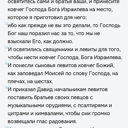
освятитесь сами и братья ваши, и принесите
ковчег Господа Бога Израилева на место,
которое я приготовил для него;
13
ибо как прежде не вы это делали, то Господь
Бог наш поразил нас за то, что мы не
взыскали Его, как должно.
14
И освятились священники и левиты для того,
чтобы нести ковчег Господа, Бога Израилева.
15
И понесли сыновья левитов ковчег Божий,
как заповедал Моисей по слову Господа, на
плечах, на шестах.
16
И приказал Давид начальникам левитов
поставить братьев своих певцов с
музыкальными орудиями, с псалтирями и
цитрами и кимвалами, чтобы они громко
возвещали глас радования.
17