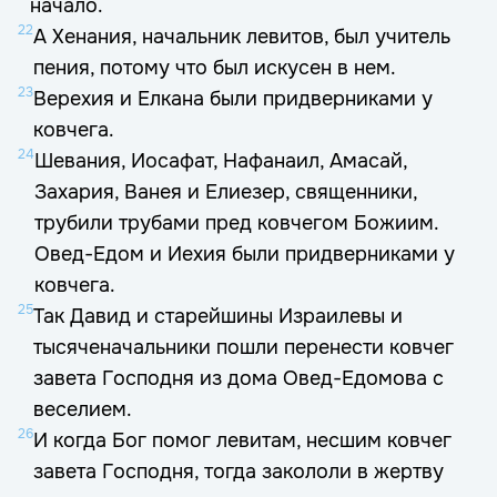
начало.
22
А Хенания, начальник левитов, был учитель
пения, потому что был искусен в нем.
23
Верехия и Елкана были придверниками у
ковчега.
24
Шевания, Иосафат, Нафанаил, Амасай,
Захария, Ванея и Елиезер, священники,
трубили трубами пред ковчегом Божиим.
Овед-Едом и Иехия были придверниками у
ковчега.
25
Так Давид и старейшины Израилевы и
тысяченачальники пошли перенести ковчег
завета Господня из дома Овед-Едомова с
веселием.
26
И когда Бог помог левитам, несшим ковчег
завета Господня, тогда закололи в жертву