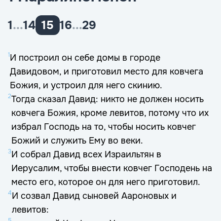
1
...
14
15
16
...
29
1
И построил он себе домы в городе
Давидовом, и приготовил место для ковчега
Божия, и устроил для него скинию.
2
Тогда сказал Давид: никто не должен носить
ковчега Божия, кроме левитов, потому что их
избрал Господь на то, чтобы носить ковчег
Божий и служить Ему во веки.
3
И собрал Давид всех Израильтян в
Иерусалим, чтобы внести ковчег Господень на
место его, которое он для него приготовил.
4
И созвал Давид сыновей Аароновых и
левитов:
5