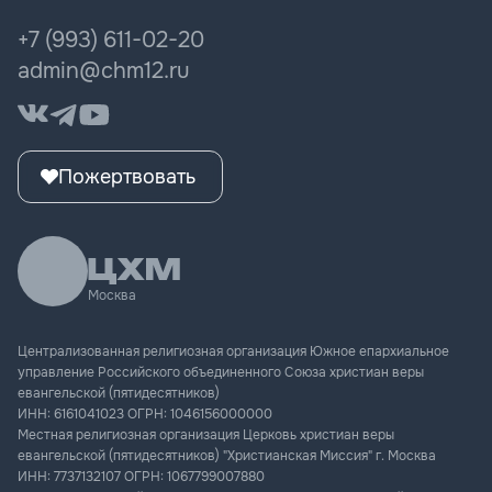
Женщина мечты
ЦХМ Музыка
+7 (993) 611-02-20
Культура поколения
admin@chm12.ru
Пожертвовать
Москва
Централизованная религиозная организация Южное епархиальное
управление Российского объединенного Союза христиан веры
евангельской (пятидесятников)
ИНН:
6161041023
ОГРН:
1046156000000
Местная религиозная организация Церковь христиан веры
евангельской (пятидесятников) "Христианская Миссия" г. Москва
ИНН:
7737132107
ОГРН:
1067799007880