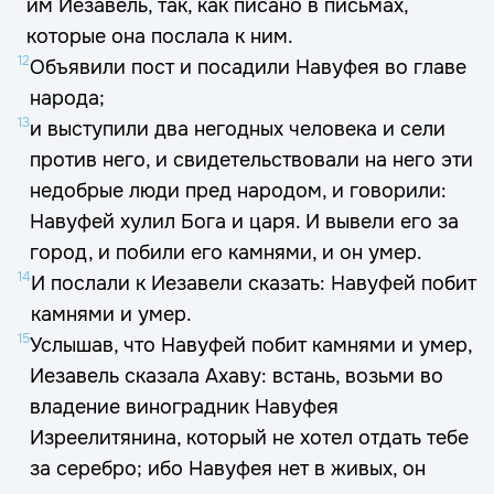
им Иезавель, так, как писано в письмах,
которые она послала к ним.
12
Объявили пост и посадили Навуфея во главе
народа;
13
и выступили два негодных человека и сели
против него, и свидетельствовали на него эти
недобрые люди пред народом, и говорили:
Навуфей хулил Бога и царя. И вывели его за
город, и побили его камнями, и он умер.
14
И послали к Иезавели сказать: Навуфей побит
камнями и умер.
15
Услышав, что Навуфей побит камнями и умер,
Иезавель сказала Ахаву: встань, возьми во
владение виноградник Навуфея
Изреелитянина, который не хотел отдать тебе
за серебро; ибо Навуфея нет в живых, он