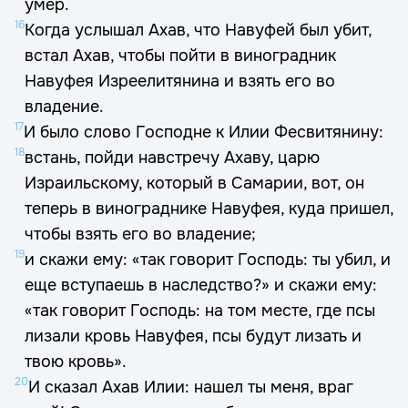
умер.
16
Когда услышал Ахав, что Навуфей был убит,
встал Ахав, чтобы пойти в виноградник
Навуфея Изреелитянина и взять его во
владение.
17
И было слово Господне к Илии Фесвитянину:
18
встань, пойди навстречу Ахаву, царю
Израильскому, который в Самарии, вот, он
теперь в винограднике Навуфея, куда пришел,
чтобы взять его во владение;
19
и скажи ему: «так говорит Господь: ты убил, и
еще вступаешь в наследство?» и скажи ему:
«так говорит Господь: на том месте, где псы
лизали кровь Навуфея, псы будут лизать и
твою кровь».
20
И сказал Ахав Илии: нашел ты меня, враг