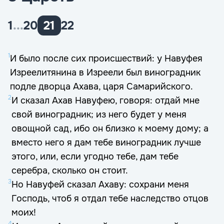
1
...
20
21
22
1
И было после сих происшествий: у Навуфея
Изреелитянина в Изреели был виноградник
подле дворца Ахава, царя Самарийского.
2
И сказал Ахав Навуфею, говоря: отдай мне
свой виноградник; из него будет у меня
овощной сад, ибо он близко к моему дому; а
вместо него я дам тебе виноградник лучше
этого, или, если угодно тебе, дам тебе
серебра, сколько он стоит.
3
Но Навуфей сказал Ахаву: сохрани меня
Господь, чтоб я отдал тебе наследство отцов
моих!
4