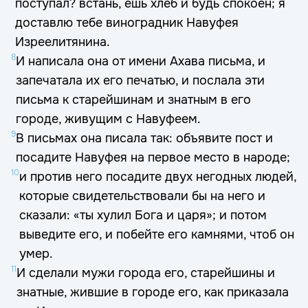
поступал? встань, ешь хлеб и будь спокоен; я
доставлю тебе виноградник Навуфея
Изреелитянина.
8
И написала она от имени Ахава письма, и
запечатала их его печатью, и послала эти
письма к старейшинам и знатным в его
городе, живущим с Навуфеем.
9
В письмах она писала так: объявите пост и
посадите Навуфея на первое место в народе;
10
и против него посадите двух негодных людей,
которые свидетельствовали бы на него и
сказали: «ты хулил Бога и царя»; и потом
выведите его, и побейте его камнями, чтоб он
умер.
11
И сделали мужи города его, старейшины и
знатные, жившие в городе его, как приказала