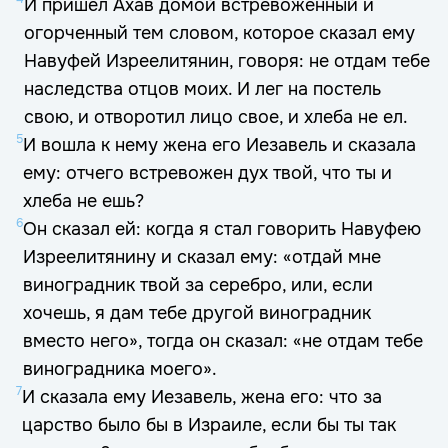
И пришел Ахав домой встревоженный и
огорченный тем словом, которое сказал ему
Навуфей Изреелитянин, говоря: не отдам тебе
наследства отцов моих. И лег на постель
свою, и отворотил лицо свое, и хлеба не ел.
5
И вошла к нему жена его Иезавель и сказала
ему: отчего встревожен дух твой, что ты и
хлеба не ешь?
6
Он сказал ей: когда я стал говорить Навуфею
Изреелитянину и сказал ему: «отдай мне
виноградник твой за серебро, или, если
хочешь, я дам тебе другой виноградник
вместо него», тогда он сказал: «не отдам тебе
виноградника моего».
7
И сказала ему Иезавель, жена его: что за
царство было бы в Израиле, если бы ты так