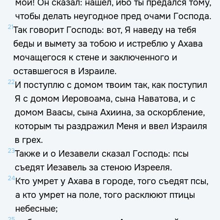
мой! Он сказал: нашел, ибо ты предался тому,
чтобы делать неугодное пред очами Господа.
21
Так говорит Господь: вот, Я наведу на тебя
беды и вымету за тобою и истреблю у Ахава
мочащегося к стене и заключенного и
оставшегося в Израиле.
22
И поступлю с домом твоим так, как поступил
Я с домом Иеровоама, сына Наватова, и с
домом Ваасы, сына Ахиина, за оскорбление,
которым ты раздражил Меня и ввел Израиля
в грех.
23
Также и о Иезавели сказал Господь: псы
съедят Иезавель за стеною Изрееля.
24
Кто умрет у Ахава в городе, того съедят псы,
а кто умрет на поле, того расклюют птицы
небесные;
25