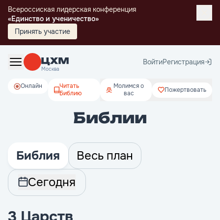
Всероссиская лидерская конференция
«Единство и ученичество»
Принять участие
Войти
Регистрация
Москва
Онлайн
Читать
Молимся о
Пожертвовать
Библию
вас
Библии
Библия
Весь план
Сегодня
3 Царств