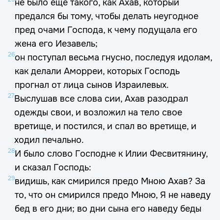
не было еще такого, как Ахав, который
предался бы тому, чтобы делать неугодное
пред очами Господа, к чему подущала его
жена его Иезавель;
26
он поступал весьма гнусно, последуя идолам,
как делали Аморреи, которых Господь
прогнал от лица сынов Израилевых.
27
Выслушав все слова сии, Ахав разодрал
одежды свои, и возложил на тело свое
вретище, и постился, и спал во вретище, и
ходил печально.
28
И было слово Господне к Илии Фесвитянину,
и сказал Господь:
29
видишь, как смирился предо Мною Ахав? За
то, что он смирился предо Мною, Я не наведу
бед в его дни; во дни сына его наведу беды