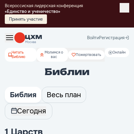
Всероссиская лидерская конференция
«Единство и ученичество»
Принять участие
Войти
Регистрация
Москва
Читать
Молимся о
Онлайн
Пожертвовать
Библию
вас
Библии
Библия
Весь план
Сегодня
1 Царств