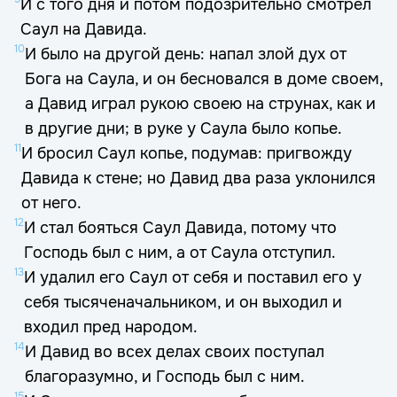
И с того дня и потом подозрительно смотрел
Саул на Давида.
10
И было на другой день: напал злой дух от
Бога на Саула, и он бесновался в доме своем,
а Давид играл рукою своею на струнах, как и
в другие дни; в руке у Саула было копье.
11
И бросил Саул копье, подумав: пригвожду
Давида к стене; но Давид два раза уклонился
от него.
12
И стал бояться Саул Давида, потому что
Господь был с ним, а от Саула отступил.
13
И удалил его Саул от себя и поставил его у
себя тысяченачальником, и он выходил и
входил пред народом.
14
И Давид во всех делах своих поступал
благоразумно, и Господь был с ним.
15