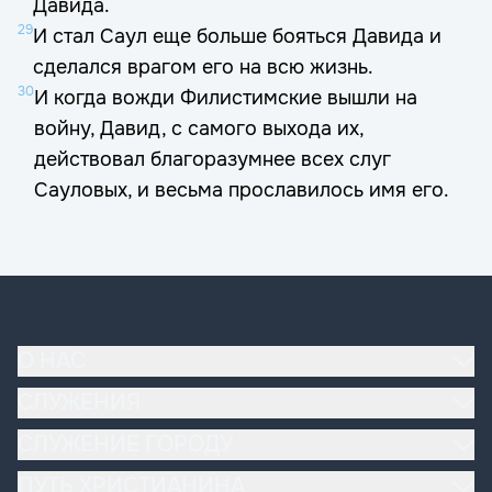
Давида.
29
И стал Саул еще больше бояться Давида и
сделался врагом его на всю жизнь.
30
И когда вожди Филистимские вышли на
войну, Давид, с самого выхода их,
действовал благоразумнее всех слуг
Сауловых, и весьма прославилось имя его.
О НАС
Наша церковь
СЛУЖЕНИЯ
Основы вероучения
Богослужение
СЛУЖЕНИЕ ГОРОДУ
Эдуард и Ольга Деремовы
Домашние группы
Молитва и поддержка
ПУТЬ ХРИСТИАНИНА
Реестр священнослужителей