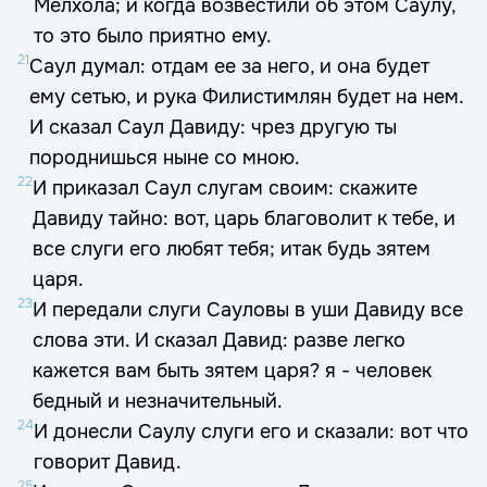
Мелхола; и когда возвестили об этом Саулу,
то это было приятно ему.
21
Саул думал: отдам ее за него, и она будет
ему сетью, и рука Филистимлян будет на нем.
И сказал Саул Давиду: чрез другую ты
породнишься ныне со мною.
22
И приказал Саул слугам своим: скажите
Давиду тайно: вот, царь благоволит к тебе, и
все слуги его любят тебя; итак будь зятем
царя.
23
И передали слуги Сауловы в уши Давиду все
слова эти. И сказал Давид: разве легко
кажется вам быть зятем царя? я - человек
бедный и незначительный.
24
И донесли Саулу слуги его и сказали: вот что
говорит Давид.
25