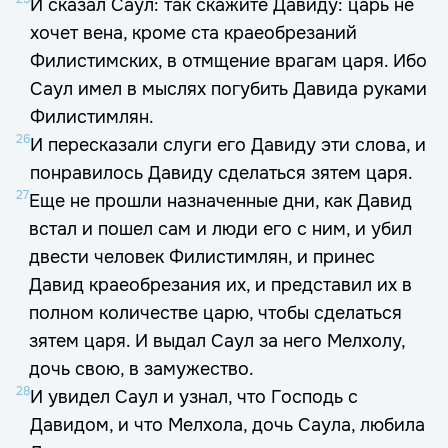
И сказал Саул: так скажите Давиду: царь не
хочет вена, кроме ста краеобрезаний
Филистимских, в отмщение врагам царя. Ибо
Саул имел в мыслях погубить Давида руками
Филистимлян.
26
И пересказали слуги его Давиду эти слова, и
понравилось Давиду сделаться зятем царя.
27
Еще не прошли назначенные дни, как Давид
встал и пошел сам и люди его с ним, и убил
двести человек Филистимлян, и принес
Давид краеобрезания их, и представил их в
полном количестве царю, чтобы сделаться
зятем царя. И выдал Саул за него Мелхолу,
дочь свою, в замужество.
28
И увидел Саул и узнал, что Господь с
Давидом, и что Мелхола, дочь Саула, любила