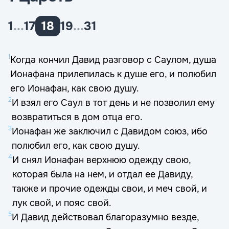
1
...
17
18
19
...
31
1
Когда кончил Давид разговор с Саулом, душа
Ионафана прилепилась к душе его, и полюбил
его Ионафан, как свою душу.
2
И взял его Саул в тот день и не позволил ему
возвратиться в дом отца его.
3
Ионафан же заключил с Давидом союз, ибо
полюбил его, как свою душу.
4
И снял Ионафан верхнюю одежду свою,
которая была на нем, и отдал ее Давиду,
также и прочие одежды свои, и меч свой, и
лук свой, и пояс свой.
5
И Давид действовал благоразумно везде,