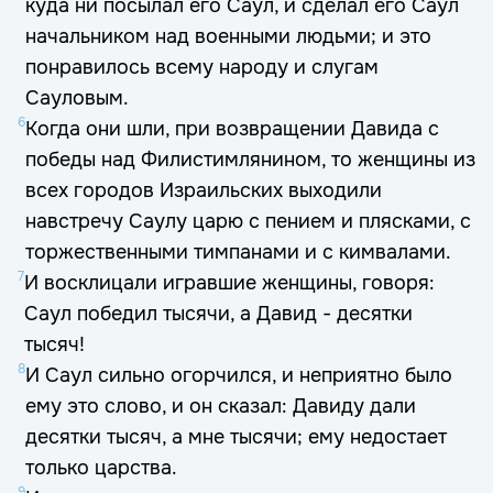
куда ни посылал его Саул, и сделал его Саул
начальником над военными людьми; и это
понравилось всему народу и слугам
Сауловым.
6
Когда они шли, при возвращении Давида с
победы над Филистимлянином, то женщины из
всех городов Израильских выходили
навстречу Саулу царю с пением и плясками, с
торжественными тимпанами и с кимвалами.
7
И восклицали игравшие женщины, говоря:
Саул победил тысячи, а Давид - десятки
тысяч!
8
И Саул сильно огорчился, и неприятно было
ему это слово, и он сказал: Давиду дали
десятки тысяч, а мне тысячи; ему недостает
только царства.
9