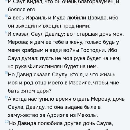
И Саул видел, что он очень благоразумен, и
боялся его.
16
А весь Израиль и Иуда любили Давида, ибо
он выходил и входил пред ними.
17
И сказал Саул Давиду: вот старшая дочь моя,
Мерова; я дам ее тебе в жену, только будь у
меня храбрым и веди войны Господни. Ибо
Саул думал: пусть не моя рука будет на нем,
но рука Филистимлян будет на нем.
18
Но Давид сказал Саулу: кто я, и что жизнь
моя и род отца моего в Израиле, чтобы мне
быть зятем царя?
19
А когда наступило время отдать Мерову, дочь
Саула, Давиду, то она выдана была в
замужество за Адриэла из Мехолы.
20
Но Давида полюбила другая дочь Саула,