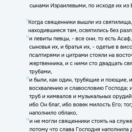
сынами Израилевыми, по исходе их из 
11
Когда священники вышли из святилища,
находившиеся там, освятились без разл
12
и левиты певцы, - все они, то есть Асаф
сыновья их, и братья их, - одетые в вис
псалтирями и цитрами стояли на восто
жертвенника, и с ними сто двадцать с
трубами,
13
и были, как один, трубящие и поющие, 
восхвалению и славословию Господа; и
труб и кимвалов и музыкальных орудий,
ибо Он благ, ибо вовек милость Его; то
наполнило облако,
14
и не могли священники стоять на служ
потому что слава Господня наполнила