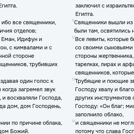
Египта.
заключил с израильтян
Египта.
11
 ибо все священники,
Священники вышли из 
ичия отделов;
были там, освятились 
12
, Еман, Идифун и
Все левиты, которые б
сон, с кимвалами и с
со своими сыновьями 
чной стороне
стороны жертвенника, 
вященников, трубивших
тарелках, лирах и арф
священников, которые
13
издавая один голос к
Трубящие и поющие зв
 когда загремел звук
Господу хвалу и благо
 и восхваляли Господа,
других инструментов 
гда дом, дом Господень,
Господу: «Он благ; ми
заполнило облако,
14
ении по причине облака,
и священники не могл
 дом Божий.
потому что слава Гос