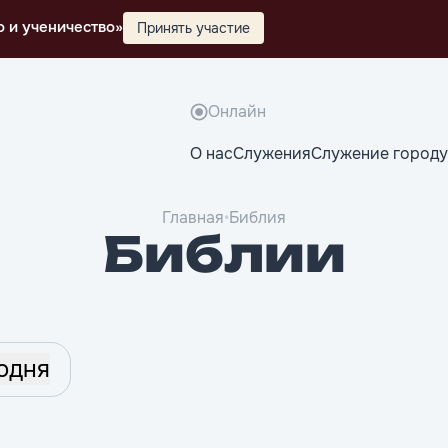
о и ученичество»
Принять участие
Онлайн
О нас
Служения
Служение городу
Главная
•
Библия
Библии
одня