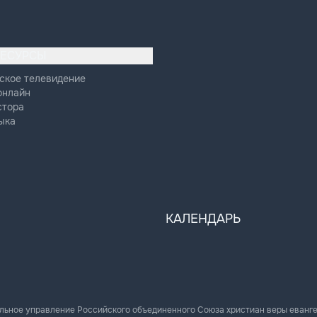
РЕСУРСЫ
ское телевидение
онлайн
стора
ыка
КАЛЕНДАРЬ
льное управление Российского объединенного Союза христиан веры еванг