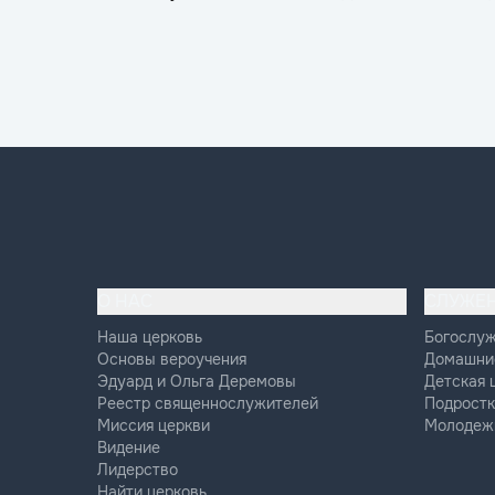
О НАС
СЛУЖЕ
Наша церковь
Богослу
Основы вероучения
Домашни
Эдуард и Ольга Деремовы
Детская 
Реестр священнослужителей
Подростк
Миссия церкви
Молодеж
Видение
Лидерство
Найти церковь