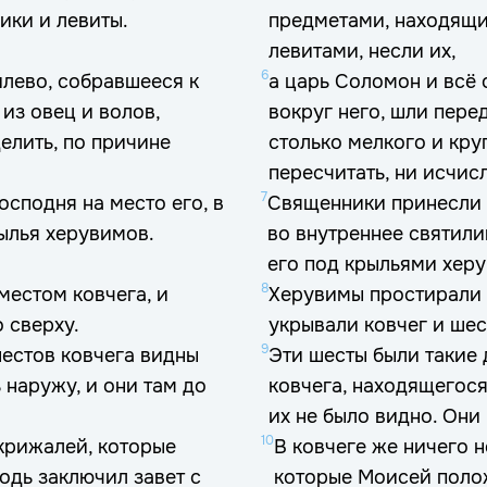
ики и левиты.
предметами, находящи
левитами, несли их,
6
лево, собравшееся к
а царь Соломон и всё 
из овец и волов,
вокруг него, шли пере
елить, по причине
столько мелкого и кру
пересчитать, ни исчисл
7
осподня на место его, в
Священники принесли к
рылья херувимов.
во внутреннее святили
его под крыльями хер
8
местом ковчега, и
Херувимы простирали 
 сверху.
укрывали ковчег и шес
9
шестов ковчега видны
Эти шесты были такие 
 наружу, и они там до
ковчега, находящегос
их не было видно. Они
10
скрижалей, которые
В ковчеге же ничего н
одь заключил завет с
которые Моисей полож