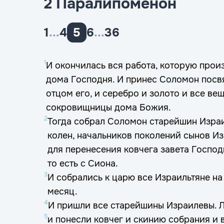
2 Паралипоменон
1
...
4
5
6
...
36
1
И окончилась вся работа, которую про
дома Господня. И принес Соломон пос
отцом его, и серебро и золото и все ве
сокровищницы дома Божия.
2
Тогда собрал Соломон старейшин Израи
колен, начальников поколений сынов Из
для перенесения ковчега завета Господ
то есть с Сиона.
3
И собрались к царю все Израильтяне на
месяц.
4
И пришли все старейшины Израилевы. Л
5
и понесли ковчег и скинию собрания и 