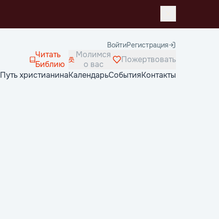
Войти
Регистрация
Читать
Молимся
Пожертвовать
Библию
о вас
Путь христианина
Календарь
События
Контакты