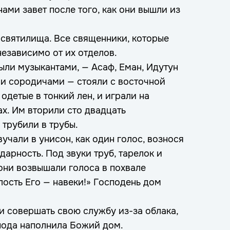
ами завет после того, как они вышли из
святилища. Все священники, которые
независимо от их отделов.
ыли музыкантами, — Асаф, Еман, Идутун
и сородичами — стояли с восточной
одетые в тонкий лен, и играли на
ах. Им вторили сто двадцать
 трубили в трубы.
учали в унисон, как один голос, вознося
дарность. Под звуки труб, тарелок и
они возвышали голоса в похвале
лость Его — навеки!» Господень дом
и совершать свою службу из-за облака,
пода наполнила Божий дом.