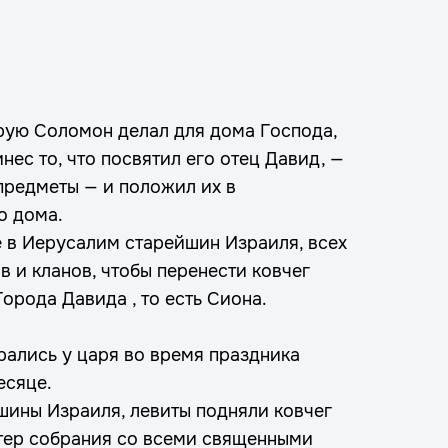
орую Соломон делал для дома Господа,
нес то, что посвятил его отец Давид, —
 предметы — и положил их в
о дома.
е в Иерусалим старейшин Израиля, всех
в и кланов, чтобы перенести ковчег
Города Давида , то есть Сиона.
рались у царя во время праздника
есяце.
шины Израиля, левиты подняли ковчег
атер собрания со всеми священными