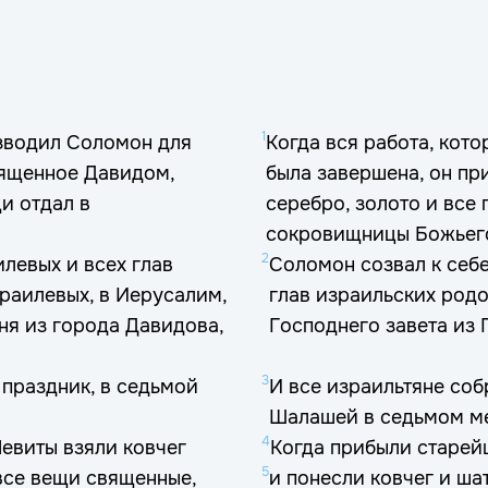
1
изводил Соломон для
Когда вся работа, кот
вященное Давидом,
была завершена, он при
щи отдал в
серебро, золото и все
сокровищницы Божьег
2
левых и всех глав
Соломон созвал к себ
раилевых, в Иерусалим,
глав израильских родо
ня из города Давидова,
Господнего завета из 
3
 праздник, в седьмой
И все израильтяне соб
Шалашей в седьмом м
4
евиты взяли ковчег
Когда прибыли старей
5
все вещи священные,
и понесли ковчег и ш