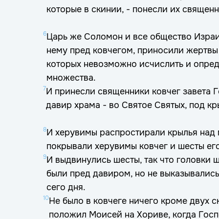
которые в скинии, - понесли их священн
6
Царь же Соломон и все общество Израи
нему пред ковчегом, приносили жертвы 
которых невозможно исчислить и опред
множества.
7
И принесли священники ковчег завета Г
давир храма - во Святое Святых, под к
8
И херувимы распростирали крылья над 
покрывали херувимы ковчег и шесты его
9
И выдвинулись шесты, так что головки 
были пред давиром, но не выказывались
сего дня.
10
Не было в ковчеге ничего кроме двух 
положил Моисей на Хориве, когда Госп