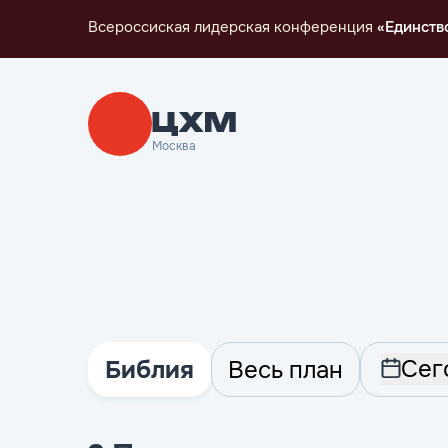
Всероссиская лидерская конференция
«Единств
Москва
Сег
Библия
Весь план