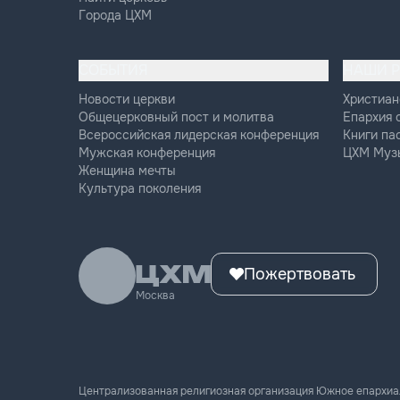
Города ЦХМ
СОБЫТИЯ
НАШИ 
Новости церкви
Христиан
Общецерковный пост и молитва
Епархия 
Всероссийская лидерская конференция
Книги па
Мужская конференция
ЦХМ Муз
Женщина мечты
Культура поколения
Пожертвовать
Москва
Централизованная религиозная организация Южное епархиа