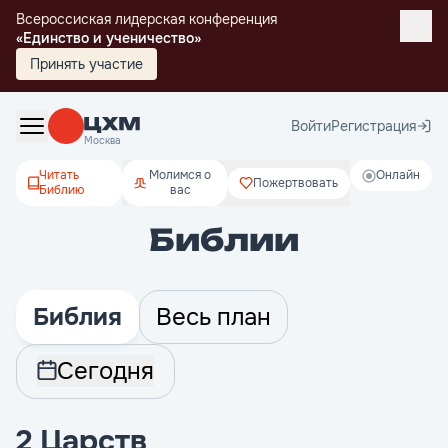
Всероссиская лидерская конференция
«Единство и ученичество»
Принять участие
Войти
Регистрация
Москва
Читать
Молимся о
Онлайн
Пожертвовать
Библию
вас
Библии
Библия
Весь план
Сегодня
2 Царств