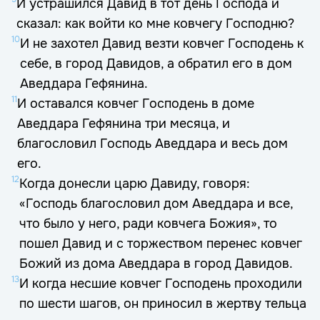
И устрашился Давид в тот день Господа и
сказал: как войти ко мне ковчегу Господню?
10
И не захотел Давид везти ковчег Господень к
себе, в город Давидов, а обратил его в дом
Аведдара Гефянина.
11
И оставался ковчег Господень в доме
Аведдара Гефянина три месяца, и
благословил Господь Аведдара и весь дом
его.
12
Когда донесли царю Давиду, говоря:
«Господь благословил дом Аведдара и все,
что было у него, ради ковчега Божия», то
пошел Давид и с торжеством перенес ковчег
Божий из дома Аведдара в город Давидов.
13
И когда несшие ковчег Господень проходили
по шести шагов, он приносил в жертву тельца