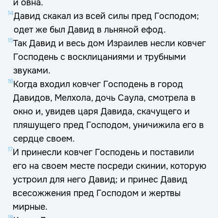
и овна.
14
Давид скакал из всей силы пред Господом;
одет же был Давид в льняной ефод.
15
Так Давид и весь дом Израилев несли ковчег
Господень с восклицаниями и трубными
звуками.
16
Когда входил ковчег Господень в город
Давидов, Мелхола, дочь Саула, смотрела в
окно и, увидев царя Давида, скачущего и
пляшущего пред Господом, уничижила его в
сердце своем.
17
И принесли ковчег Господень и поставили
его на своем месте посреди скинии, которую
устроил для него Давид; и принес Давид
всесожжения пред Господом и жертвы
мирные.
18