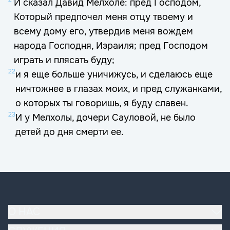
И сказал Давид Мелхоле: пред Господом,
Который предпочел меня отцу твоему и
всему дому его, утвердив меня вождем
народа Господня, Израиля; пред Господом
играть и плясать буду;
22
и я еще больше уничижусь, и сделаюсь еще
ничтожнее в глазах моих, и пред служанками,
о которых ты говоришь, я буду славен.
23
И у Мелхолы, дочери Сауловой, не было
детей до дня смерти ее.
О НАС
Наша церковь