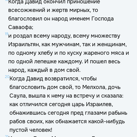
Когда Давид окончил приношение
всесожжений и жертв мирных, то
благословил он народ именем Господа
Саваофа;
19
и роздал всему народу, всему множеству
Израильтян, как мужчинам, так и женщинам,
по одному хлебу и по куску жареного мяса и
по одной лепешке каждому. И пошел весь
народ, каждый в дом свой.
20
Когда Давид возвратился, чтобы
благословить дом свой, то Мелхола, дочь
Саула, вышла к нему на встречу и сказала:
как отличился сегодня царь Израилев,
обнажившись сегодня пред глазами рабынь
рабов своих, как обнажается какой-нибудь
пустой человек!
21