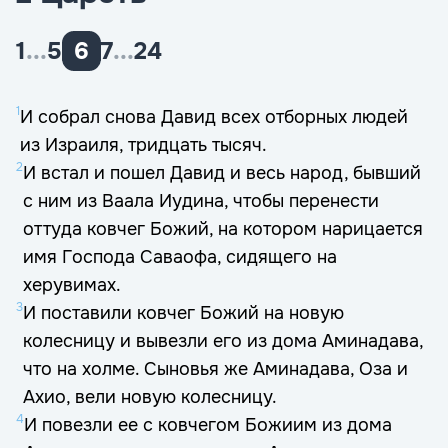
1
...
5
6
7
...
24
1
И собрал снова Давид всех отборных людей
из Израиля, тридцать тысяч.
2
И встал и пошел Давид и весь народ, бывший
с ним из Ваала Иудина, чтобы перенести
оттуда ковчег Божий, на котором нарицается
имя Господа Саваофа, сидящего на
херувимах.
3
И поставили ковчег Божий на новую
колесницу и вывезли его из дома Аминадава,
что на холме. Сыновья же Аминадава, Оза и
Ахио, вели новую колесницу.
4
И повезли ее с ковчегом Божиим из дома