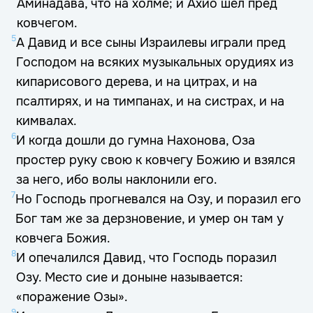
Аминадава, что на холме; и Ахио шел пред
ковчегом.
5
А Давид и все сыны Израилевы играли пред
Господом на всяких музыкальных орудиях из
кипарисового дерева, и на цитрах, и на
псалтирях, и на тимпанах, и на систрах, и на
кимвалах.
6
И когда дошли до гумна Нахонова, Оза
простер руку свою к ковчегу Божию и взялся
за него, ибо волы наклонили его.
7
Но Господь прогневался на Озу, и поразил его
Бог там же за дерзновение, и умер он там у
ковчега Божия.
8
И опечалился Давид, что Господь поразил
Озу. Место сие и доныне называется:
«поражение Озы».
9