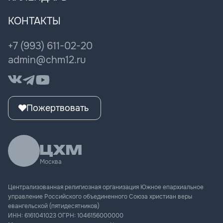
Всероссийская лидерская конференция
Епархия онлайн
Города ЦХМ
Миссионерство
Мужская конференция
КОНТАКТЫ
Книги пастора
Женщина мечты
ЦХМ Музыка
+7 (993) 611-02-20
Культура поколения
admin@chm12.ru
Пожертвовать
Москва
Централизованная религиозная организация Южное епархиальное
управление Российского объединенного Союза христиан веры
евангельской (пятидесятников)
ИНН:
6161041023
ОГРН:
1046156000000