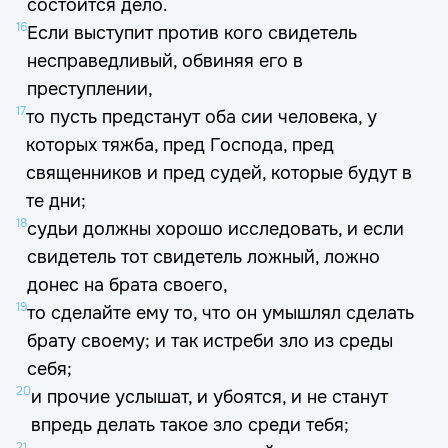
состоится дело.
16
Если выступит против кого свидетель
несправедливый, обвиняя его в
преступлении,
17
то пусть предстанут оба сии человека, у
которых тяжба, пред Господа, пред
священников и пред судей, которые будут в
те дни;
18
судьи должны хорошо исследовать, и если
свидетель тот свидетель ложный, ложно
донес на брата своего,
19
то сделайте ему то, что он умышлял сделать
брату своему; и так истреби зло из среды
себя;
20
и прочие услышат, и убоятся, и не станут
впредь делать такое зло среди тебя;
21