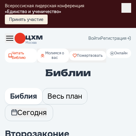
Всероссиская лидерская конференция
«Единство и ученичество»
Принять участие
Войти
Регистрация
Москва
Читать
Молимся о
Онлайн
Пожертвовать
Библию
вас
Библии
Библия
Весь план
Сегодня
Второзаконие