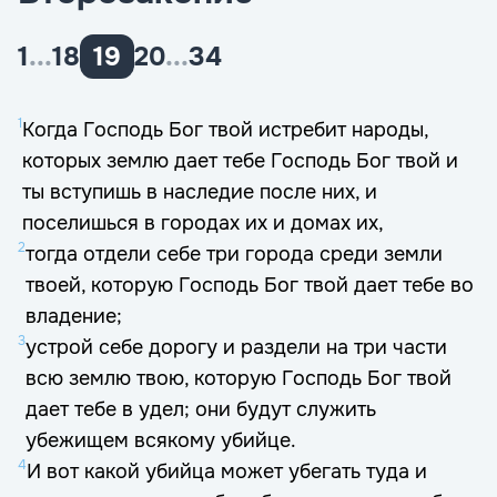
1
...
18
19
20
...
34
1
Когда Господь Бог твой истребит народы,
которых землю дает тебе Господь Бог твой и
ты вступишь в наследие после них, и
поселишься в городах их и домах их,
2
тогда отдели себе три города среди земли
твоей, которую Господь Бог твой дает тебе во
владение;
3
устрой себе дорогу и раздели на три части
всю землю твою, которую Господь Бог твой
дает тебе в удел; они будут служить
убежищем всякому убийце.
4
И вот какой убийца может убегать туда и