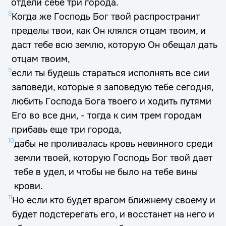
отдели себе три города.
8
Когда же Господь Бог твой распространит
пределы твои, как Он клялся отцам твоим, и
даст тебе всю землю, которую Он обещал дать
отцам твоим,
9
если ты будешь стараться исполнять все сии
заповеди, которые я заповедую тебе сегодня,
любить Господа Бога твоего и ходить путями
Его во все дни, - тогда к сим трем городам
прибавь еще три города,
10
дабы не проливалась кровь невинного среди
земли твоей, которую Господь Бог твой дает
тебе в удел, и чтобы не было на тебе вины
крови.
11
Но если кто будет врагом ближнему своему и
будет подстерегать его, и восстанет на него и