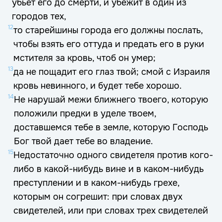
убьет его до смерти, и убежит в один из
городов тех,
12
то старейшины города его должны послать,
чтобы взять его оттуда и предать его в руки
мстителя за кровь, чтоб он умер;
13
да не пощадит его глаз твой; смой с Израиля
кровь невинного, и будет тебе хорошо.
14
Не нарушай межи ближнего твоего, которую
положили предки в уделе твоем,
доставшемся тебе в земле, которую Господь
Бог твой дает тебе во владение.
15
Недостаточно одного свидетеля против кого-
либо в какой-нибудь вине и в каком-нибудь
преступлении и в каком-нибудь грехе,
которым он согрешит: при словах двух
свидетелей, или при словах трех свидетелей