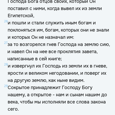
Господа Бога отцов своих, который Он
поставил с ними, когда вывел их из земли
Египетской,
26
и пошли и стали служить иным богам и
поклоняться им, богам, которых они не знали
и которых Он не назначал им:
27
за то возгорелся гнев Господа на землю сию,
и навел Он на нее все проклятия завета,
написанные в сей книге;
28
и извергнул их Господь из земли их в гневе,
ярости и великом негодовании, и поверг их
на другую землю, как ныне видим.
29
Сокрытое принадлежит Господу Богу
нашему, а открытое - нам и сынам нашим до
века, чтобы мы исполняли все слова закона
сего.