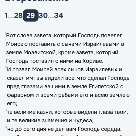
1
...
28
29
30
...
34
1
Вот слова завета, который Господь повелел
Моисею поставить с сынами Израилевыми в
земле Моавитской, кроме завета, который
Господь поставил с ними на Хориве.
2
И созвал Моисей всех сынов Израилевых и
сказал им: вы видели все, что сделал Господь
пред глазами вашими в земле Египетской с
фараоном и всеми рабами его и всею землею
его;
3
те великие казни, которые видели глаза твои,
и те великие знамения и чудеса;
4
но до сего дня не дал вам Господь сердца,