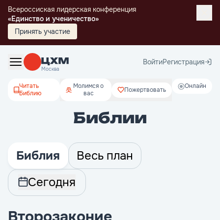
Всероссиская лидерская конференция
«Единство и ученичество»
Принять участие
Войти
Регистрация
Москва
Читать
Молимся о
Онлайн
Пожертвовать
Библию
вас
Библии
Библия
Весь план
Сегодня
Второзаконие