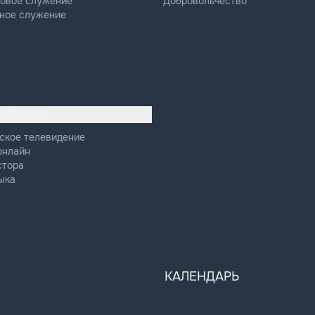
овое служение
Добровольчество
ное служение
РЕСУРСЫ
ское телевидение
онлайн
стора
ыка
КАЛЕНДАРЬ