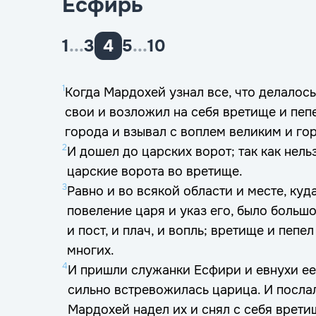
Есфирь
1
...
3
4
5
...
10
1
Когда Мардохей узнал все, что делалос
свои и возложил на себя вретище и пеп
города и взывал с воплем великим и го
2
И дошел до царских ворот; так как нель
царские ворота во вретище.
3
Равно и во всякой области и месте, куд
повеление царя и указ его, было большо
и пост, и плач, и вопль; вретище и пеп
многих.
4
И пришли служанки Есфири и евнухи ее 
сильно встревожилась царица. И посла
Мардохей надел их и снял с себя вретищ