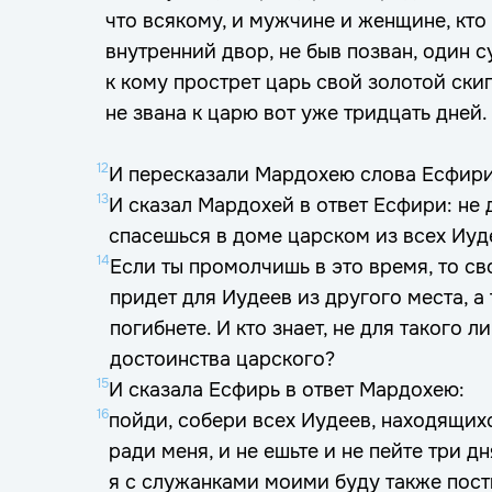
что всякому, и мужчине и женщине, кто
внутренний двор, не быв позван, один су
к кому прострет царь свой золотой скип
не звана к царю вот уже тридцать дней.
12
И пересказали Мардохею слова Есфири
13
И сказал Мардохей в ответ Есфири: не 
спасешься в доме царском из всех Иуд
14
Если ты промолчишь в это время, то с
придет для Иудеев из другого места, а 
погибнете. И кто знает, не для такого л
достоинства царского?
15
И сказала Есфирь в ответ Мардохею:
16
пойди, собери всех Иудеев, находящихс
ради меня, и не ешьте и не пейте три дн
я с служанками моими буду также пост