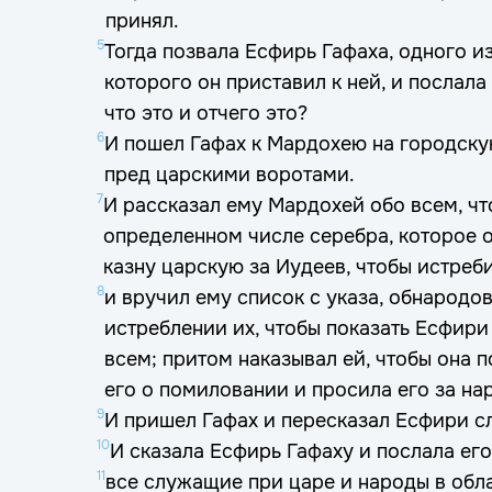
принял.
5
Тогда позвала Есфирь Гафаха, одного из
которого он приставил к ней, и послала
что это и отчего это?
6
И пошел Гафах к Мардохею на городску
пред царскими воротами.
7
И рассказал ему Мардохей обо всем, что
определенном числе серебра, которое 
казну царскую за Иудеев, чтобы истреби
8
и вручил ему список с указа, обнародов
истреблении их, чтобы показать Есфири 
всем; притом наказывал ей, чтобы она 
его о помиловании и просила его за на
9
И пришел Гафах и пересказал Есфири с
10
И сказала Есфирь Гафаху и послала ег
11
все служащие при царе и народы в обла