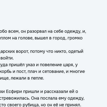
бо всем, он разорвал на себе одежду, и,
еплом на голове, вышел в город, громко
арских ворот, потому что никто, одетый
 войти.
уда пришёл указ и повеление царя, у
орбь и пост, плач и сетование, и многие
бище, лежали в пепле.
ухи Есфири пришли и рассказали ей о
встревожилась. Она послала ему одежду,
сто своего рубища, но он её не принял.