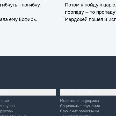
гибнуть - погибну.
Потом я пойду к царю,
пропаду — то пропаду
17
зала ему Есфирь.
Мардохей пошел и исп
НИЯ
СЛУЖЕНИЕ ГОРОДУ
жение
Молитва и поддержка
е группы
Социальные служения
церковь
Служение зависимым