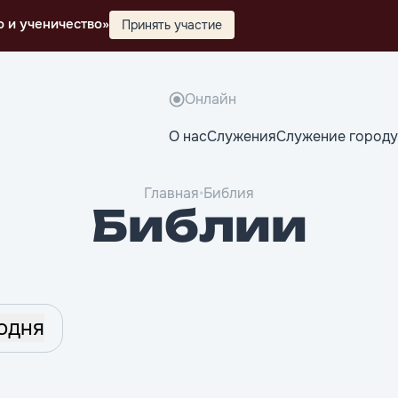
о и ученичество»
Принять участие
Онлайн
О нас
Служения
Служение городу
Главная
•
Библия
Библии
одня