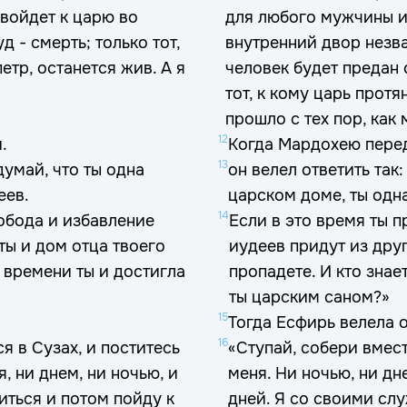
 войдет к царю во
для любого мужчины и
д - смерть; только тот,
внутренний двор незва
етр, останется жив. А я
человек будет предан 
тот, к кому царь протя
прошло с тех пор, как
12
.
Когда Мардохею пере
13
думай, что ты одна
он велел ответить так
еев.
царском доме, ты одна
14
вобода и избавление
Если в это время ты 
ты и дом отца твоего
иудеев придут из друг
и времени ты и достигла
пропадете. И кто знае
ты царским саном?»
15
Тогда Есфирь велела 
16
я в Сузах, и поститесь
«Ступай, собери вмест
я, ни днем, ни ночью, и
меня. Ни ночью, ни дн
иться и потом пойду к
дней. Я со своими слу