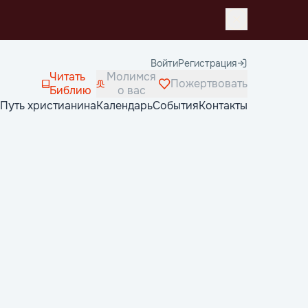
Войти
Регистрация
Читать
Молимся
Пожертвовать
Библию
о вас
Путь христианина
Календарь
События
Контакты