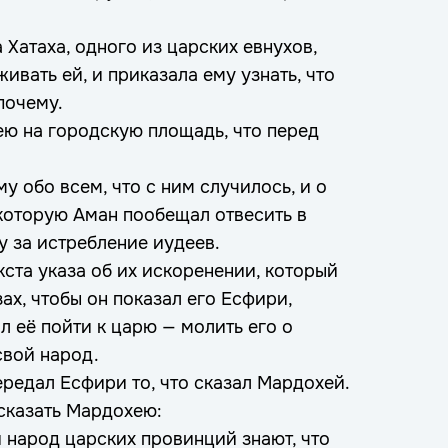
 Хатаха, одного из царских евнухов,
ивать ей, и приказала ему узнать, что
почему.
ею на городскую площадь, что перед
у обо всем, что с ним случилось, и о
которую Аман пообещал отвесить в
 за истребление иудеев.
кста указа об их искоренении, который
ах, чтобы он показал его Есфири,
л её пойти к царю — молить его о
свой народ.
ередал Есфири то, что сказал Мардохей.
 сказать Мардохею:
 народ царских провинций знают, что