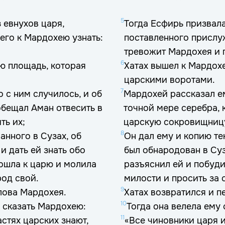
5
 евнухов царя,
Тогда Есфирь призвала
 его к Мардохею узнать:
поставленного прислуж
тревожит Мардохея и 
6
ю площадь, которая
Хатах вышел к Мардох
царскими воротами.
7
 с ним случилось, и об
Мардохей рассказал ем
обещал Аман отвесить в
точной мере серебра, 
ть их;
царскую сокровищницу
8
анного в Сузах, об
Он дал ему и копию те
и дать ей знать обо
был обнародован в Суз
пошла к царю и молила
разъяснил ей и побуди
род свой.
милости и просить за 
9
лова Мардохея.
Хатах возвратился и п
10
о сказать Мардохею:
Тогда она велела ему
11
стях царских знают,
«Все чиновники царя и