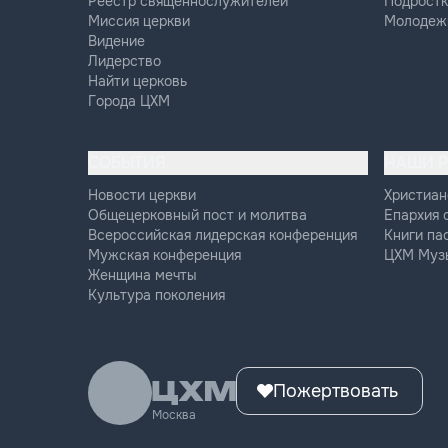
Реестр священнослужителей
Подростк
Миссия церкви
Молодеж
Видение
Лидерство
Найти церковь
Города ЦХМ
СОБЫТИЯ
НАШИ 
Новости церкви
Христиан
Общецерковный пост и молитва
Епархия 
Всероссийская лидерская конференция
Книги па
Мужская конференция
ЦХМ Муз
Женщина мечты
Культура поколения
Пожертвовать
Москва