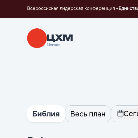
Всероссиская лидерская конференция
«Единств
Москва
Сег
Библия
Весь план