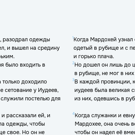
1
ь, разодрал одежды
Когда Мардохей узнал о
ел, и вышел на средину
одетый в рубище и с п
рьким.
и горько плача.
2
зя было входить в
Но дошел он лишь до ц
в рубище, не мог в них
3
а только доходило
В каждой провинции, к
е сетование у Иудеев,
иудеев была великая ск
ел служили постелью для
из них, одевшись в ру
4
и рассказали ей, и
Когда служанки и евн
ла одежды, чтобы
Мардохее, она очень 
е свое. Но он не
чтобы он надел её вме