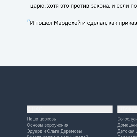
царю, хотя это против закона, и если по
17
И пошел Мардохей и сделал, как прика
О НАС
СЛУЖЕ
Наша церковь
Богослу
Основы вероучения
Домашни
Эдуард и Ольга Деремовы
Детская 