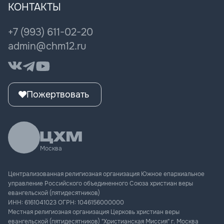
Мужская конференция
КОНТАКТЫ
Книги пастора
Женщина мечты
ЦХМ Музыка
+7 (993) 611-02-20
Культура поколения
admin@chm12.ru
Пожертвовать
Москва
Централизованная религиозная организация Южное епархиальное
управление Российского объединенного Союза христиан веры
евангельской (пятидесятников)
ИНН:
6161041023
ОГРН:
1046156000000
Местная религиозная организация Церковь христиан веры
евангельской (пятидесятников) "Христианская Миссия" г. Москва