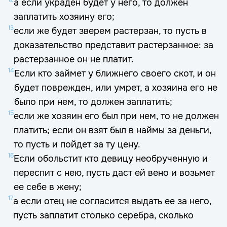
а если украден будет у него, то должен
заплатить хозяину его;
13
если же будет зверем растерзан, то пусть в
доказательство представит растерзанное: за
растерзанное он не платит.
14
Если кто займет у ближнего своего скот, и он
будет поврежден, или умрет, а хозяина его не
было при нем, то должен заплатить;
15
если же хозяин его был при нем, то не должен
платить; если он взят был в наймы за деньги,
то пусть и пойдет за ту цену.
16
Если обольстит кто девицу необрученную и
переспит с нею, пусть даст ей вено и возьмет
ее себе в жену;
17
а если отец не согласится выдать ее за него,
пусть заплатит столько серебра, сколько