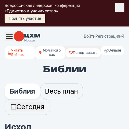
Всероссиская лидерская конференция
«Единство и ученичество»
Принять участие
Войти
Регистрация
Москва
Читать
Молимся о
Онлайн
Пожертвовать
Библию
вас
Библии
Библия
Весь план
Сегодня
Исход