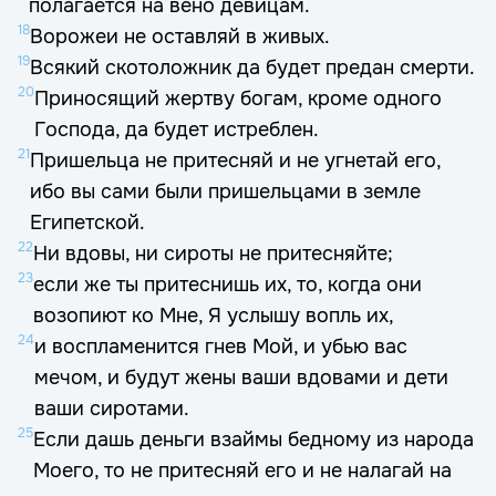
полагается на вено девицам.
18
Ворожеи не оставляй в живых.
19
Всякий скотоложник да будет предан смерти.
20
Приносящий жертву богам, кроме одного
Господа, да будет истреблен.
21
Пришельца не притесняй и не угнетай его,
ибо вы сами были пришельцами в земле
Египетской.
22
Ни вдовы, ни сироты не притесняйте;
23
если же ты притеснишь их, то, когда они
возопиют ко Мне, Я услышу вопль их,
24
и воспламенится гнев Мой, и убью вас
мечом, и будут жены ваши вдовами и дети
ваши сиротами.
25
Если дашь деньги взаймы бедному из народа
Моего, то не притесняй его и не налагай на