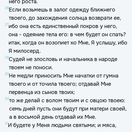
него роста.
26
Если возьмешь в залог одежду ближнего
твоего, до захождения солнца возврати ее,
27
ибо она есть единственный покров у него,
она - одеяние тела его: в чем будет он спать?
итак, когда он возопиет ко Мне, Я услышу, ибо
Я милосерд.
28
Судей не злословь и начальника в народе
твоем не поноси.
29
Не медли приносить Мне начатки от гумна
твоего и от точила твоего; отдавай Мне
первенца из сынов твоих;
30
то же делай с волом твоим и с овцою твоею:
семь дней пусть они будут при матери своей,
а в восьмой день отдавай их Мне.
31
И будете у Меня людьми святыми; и мяса,