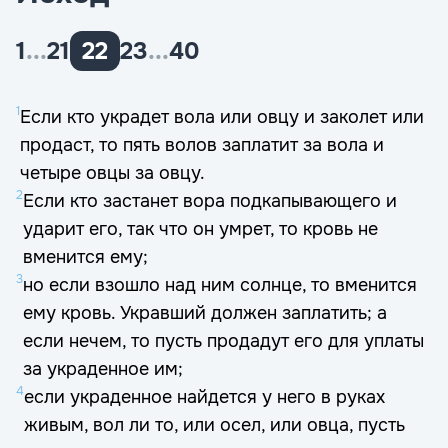
1
...
21
22
23
...
40
1
Если кто украдет вола или овцу и заколет или
продаст, то пять волов заплатит за вола и
четыре овцы за овцу.
2
Если кто застанет вора подкапывающего и
ударит его, так что он умрет, то кровь не
вменится ему;
3
но если взошло над ним солнце, то вменится
ему кровь. Укравший должен заплатить; а
если нечем, то пусть продадут его для уплаты
за украденное им;
4
если украденное найдется у него в руках
живым, вол ли то, или осел, или овца, пусть