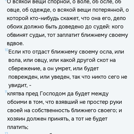
О всякой вещи спорной, о воле, об осле, об
овце, об одежде, о всякой вещи потерянной, о
которой кто-нибудь скажет, что она его, дело
обоих должно быть доведено до судей: кого
обвинят судьи, тот заплатит ближнему своему
вдвое.
10
Если кто отдаст ближнему своему осла, или
вола, или овцу, или какой другой скот на
сбережение, а он умрет, или будет
поврежден, или уведен, так что никто сего не
увидит, -
11
клятва пред Господом да будет между
обоими в том, что взявший не простер руки
своей на собственность ближнего своего; и
хозяин должен принять, а тот не будет
платить;
12