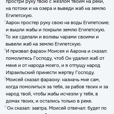
простри руку твою с жезлом твоим на реки,
на потоки и на озера и выведи жаб на землю
Египетскую.
6
Аарон простер руку свою на воды Египетские;
и вышли жабы и покрыли землю Египетскую.
7
То же сделали и волхвы чарами своими и
вывели жаб на землю Египетскую.
8
И призвал фараон Моисея и Аарона и сказал:
помолитесь Господу, чтоб Он удалил жаб от
меня и от народа моего, и я отпущу народ
Израильский принести жертву Господу.
9
Моисей сказал фараону: назначь мне сам,
когда помолиться за тебя, за рабов твоих и за
народ твой, чтобы жабы исчезли у тебя, в
домах твоих, и остались только в реке.
10
Он сказал: завтра. Моисей отвечал: будет по