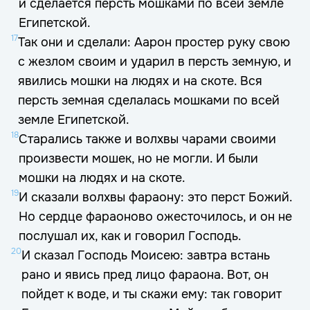
и сделается персть мошками по всей земле
Египетской.
17
Так они и сделали: Аарон простер руку свою
с жезлом своим и ударил в персть земную, и
явились мошки на людях и на скоте. Вся
персть земная сделалась мошками по всей
земле Египетской.
18
Старались также и волхвы чарами своими
произвести мошек, но не могли. И были
мошки на людях и на скоте.
19
И сказали волхвы фараону: это перст Божий.
Но сердце фараоново ожесточилось, и он не
послушал их, как и говорил Господь.
20
И сказал Господь Моисею: завтра встань
рано и явись пред лицо фараона. Вот, он
пойдет к воде, и ты скажи ему: так говорит