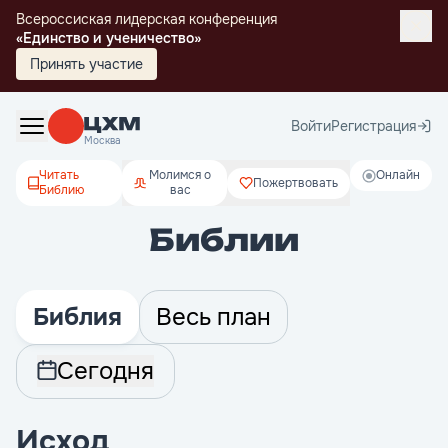
Всероссиская лидерская конференция
«Единство и ученичество»
Принять участие
Войти
Регистрация
Москва
Читать
Молимся о
Онлайн
Пожертвовать
Библию
вас
Библии
Библия
Весь план
Сегодня
Исход