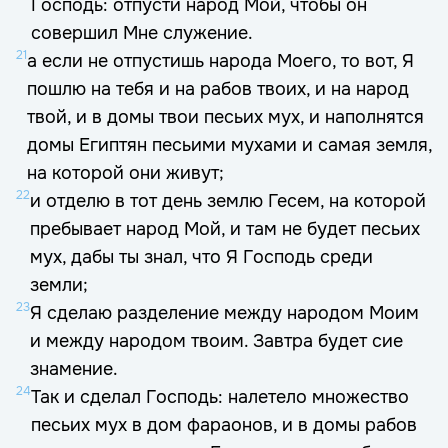
Господь: отпусти народ Мой, чтобы он
совершил Мне служение.
21
а если не отпустишь народа Моего, то вот, Я
пошлю на тебя и на рабов твоих, и на народ
твой, и в домы твои песьих мух, и наполнятся
домы Египтян песьими мухами и самая земля,
на которой они живут;
22
и отделю в тот день землю Гесем, на которой
пребывает народ Мой, и там не будет песьих
мух, дабы ты знал, что Я Господь среди
земли;
23
Я сделаю разделение между народом Моим
и между народом твоим. Завтра будет сие
знамение.
24
Так и сделал Господь: налетело множество
песьих мух в дом фараонов, и в домы рабов