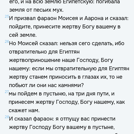
его, и на всю землю Египетскую: погибала
земля от песьих мух.
25
И призвал фараон Моисея и Аарона и сказал:
пойдите, принесите жертву Богу вашему в
сей земле.
26
Но Моисей сказал: нельзя сего сделать, ибо
отвратительно для Египтян
жертвоприношение наше Господу, Богу
нашему: если мы отвратительную для Египтян
жертву станем приносить в глазах их, то не
побьют ли они нас камнями?
27
мы пойдем в пустыню, на три дня пути, и
принесем жертву Господу, Богу нашему, как
скажет нам.
28
И сказал фараон: я отпущу вас принести
жертву Господу Богу вашему в пустыне,