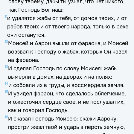
слову твоему, дабы ты узнал, что нет никого,
как Господь Бог наш;
11
и удалятся жабы от тебя, от домов твоих, и от
рабов твоих и от твоего народа; только в реке
они останутся.
12
Моисей и Аарон вышли от фараона, и Моисей
воззвал к Господу о жабах, которых Он навел
на фараона.
13
И сделал Господь по слову Моисея: жабы
вымерли в домах, на дворах и на полях;
14
и собрали их в груды, и воссмердела земля.
15
И увидел фараон, что сделалось облегчение,
и ожесточил сердце свое, и не послушал их,
как и говорил Господь.
16
И сказал Господь Моисею: скажи Аарону:
простри жезл твой и ударь в персть земную,