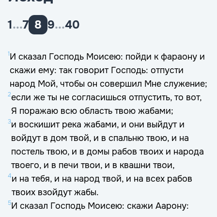
1
...
7
8
9
...
40
1
И сказал Господь Моисею: пойди к фараону и
скажи ему: так говорит Господь: отпусти
народ Мой, чтобы он совершил Мне служение;
2
если же ты не согласишься отпустить, то вот,
Я поражаю всю область твою жабами;
3
и воскишит река жабами, и они выйдут и
войдут в дом твой, и в спальню твою, и на
постель твою, и в домы рабов твоих и народа
твоего, и в печи твои, и в квашни твои,
4
и на тебя, и на народ твой, и на всех рабов
твоих взойдут жабы.
5
И сказал Господь Моисею: скажи Аарону: