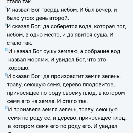
стало так.
8
И назвал Бог твердь небом. И был вечер, и
было утро: день второй.
9
И сказал Бог: да соберется вода, которая под
небом, в одно место, и да явится суша. И
стало так.
10
И назвал Бог сушу землею, а собрание вод
назвал морями. И увидел Бог, что это
хорошо.
11
И сказал Бог: да произрастит земля зелень,
траву, сеющую семя, дерево плодовитое,
приносящее по роду своему плод, в котором
семя его на земле. И стало так.
12
И произвела земля зелень, траву, сеющую
семя по роду ее, и дерево, приносящее плод,
в котором семя его по роду его. И увидел