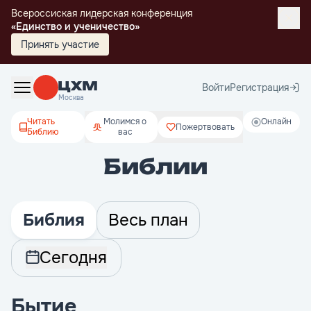
Всероссиская лидерская конференция
«Единство и ученичество»
Принять участие
Войти
Регистрация
Москва
Читать
Молимся о
Онлайн
Пожертвовать
Библию
вас
Библии
Библия
Весь план
Сегодня
Бытие