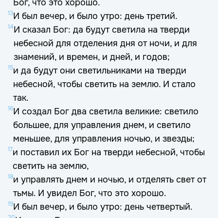
Бог, что это хорошо.
13
И был вечер, и было утро: день третий.
14
И сказал Бог: да будут светила на тверди
небесной для отделения дня от ночи, и для
знамений, и времен, и дней, и годов;
15
и да будут они светильниками на тверди
небесной, чтобы светить на землю. И стало
так.
16
И создал Бог два светила великие: светило
большее, для управления днем, и светило
меньшее, для управления ночью, и звезды;
17
и поставил их Бог на тверди небесной, чтобы
светить на землю,
18
и управлять днем и ночью, и отделять свет от
тьмы. И увидел Бог, что это хорошо.
19
И был вечер, и было утро: день четвертый.
20