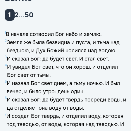
1
2
...
50
1
В начале сотворил Бог небо и землю.
2
Земля же была безвидна и пуста, и тьма над
бездною, и Дух Божий носился над водою.
3
И сказал Бог: да будет свет. И стал свет.
4
И увидел Бог свет, что он хорош, и отделил
Бог свет от тьмы.
5
И назвал Бог свет днем, а тьму ночью. И был
вечер, и было утро: день один.
6
И сказал Бог: да будет твердь посреди воды, и
да отделяет она воду от воды.
7
И создал Бог твердь, и отделил воду, которая
под твердью, от воды, которая над твердью. И