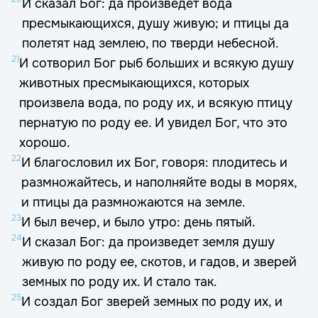
И сказал Бог: да произведет вода
пресмыкающихся, душу живую; и птицы да
полетят над землею, по тверди небесной.
21
И сотворил Бог рыб больших и всякую душу
животных пресмыкающихся, которых
произвела вода, по роду их, и всякую птицу
пернатую по роду ее. И увидел Бог, что это
хорошо.
22
И благословил их Бог, говоря: плодитесь и
размножайтесь, и наполняйте воды в морях,
и птицы да размножаются на земле.
23
И был вечер, и было утро: день пятый.
24
И сказал Бог: да произведет земля душу
живую по роду ее, скотов, и гадов, и зверей
земных по роду их. И стало так.
25
И создал Бог зверей земных по роду их, и