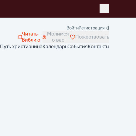
Войти
Регистрация
Читать
Молимся
Пожертвовать
Библию
о вас
Путь христианина
Календарь
События
Контакты