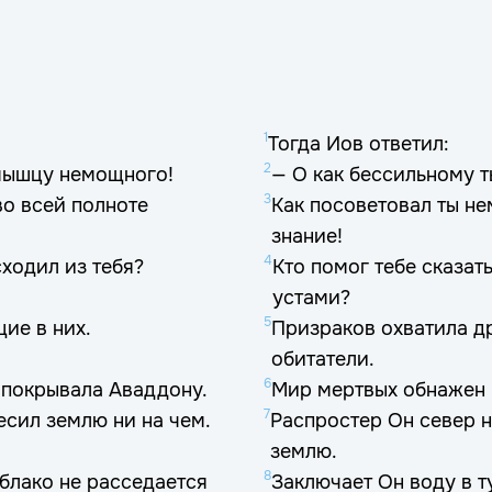
1
Тогда Иов ответил:
2
 мышцу немощного!
— О как бессильному 
3
во всей полноте
Как посоветовал ты не
знание!
4
сходил из тебя?
Кто помог тебе сказат
устами?
5
ие в них.
Призраков охватила д
обитатели.
6
 покрывала Аваддону.
Мир мертвых обнажен п
7
есил землю ни на чем.
Распростер Он север н
землю.
8
облако не расседается
Заключает Он воду в т