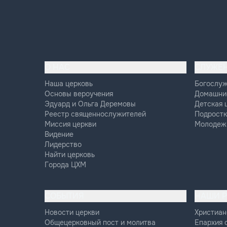
О НАС
СЛУЖЕ
Наша церковь
Богослу
Основы вероучения
Домашни
Эдуард и Ольга Деремовы
Детская 
Реестр священнослужителей
Подростк
Миссия церкви
Молодеж
Видение
Лидерство
Найти церковь
Города ЦХМ
СОБЫТИЯ
НАШИ 
Новости церкви
Христиан
Общецерковный пост и молитва
Епархия 