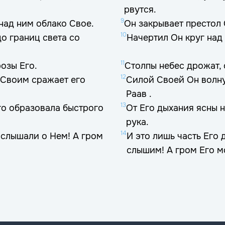
рвутся.
9
над ним облако Свое.
Он закрывает престол 
10
о границ света со
Начертил Он круг над 
11
озы Его.
Столпы небес дрожат, 
12
 Своим сражает его
Силой Своей Он волн
Раав .
13
Его образовала быстрого
От Его дыхания ясны 
рука.
14
ы слышали о Нем! А гром
И это лишь часть Его 
слышим! А гром Его м