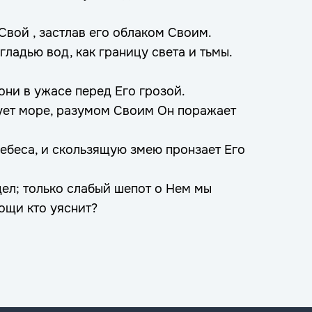
Свой , застлав его облаком Своим.
гладью вод, как границу света и тьмы.
они в ужасе перед Его грозой.
ует море, разумом Своим Он поражает
небеса, и скользящую змею пронзает Его
дел; только слабый шепот о Нем мы
ощи кто уяснит?