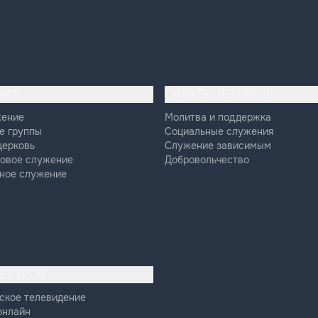
НИЯ
СЛУЖЕНИЕ ГОРОДУ
жение
Молитва и поддержка
е группы
Социальные служения
церковь
Служение зависимым
овое служение
Добровольчество
ное служение
РЕСУРСЫ
ское телевидение
онлайн