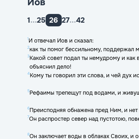
Иов
1
...
25
26
27
...
42
1
И отвечал Иов и сказал:
2
как ты помог бессильному, поддержал
3
Какой совет подал ты немудрому и как 
объяснил дело!
4
Кому ты говорил эти слова, и чей дух и
5
Рефаимы трепещут под водами, и живущ
6
Преисподняя обнажена пред Ним, и нет
7
Он распростер север над пустотою, пов
8
Он заключает воды в облаках Своих, и 