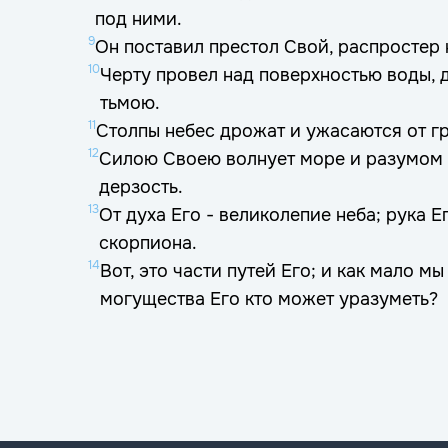
под ними.
9
Он поставил престол Свой, распростер 
10
Черту провел над поверхностью воды, д
тьмою.
11
Столпы небес дрожат и ужасаются от гр
12
Силою Своею волнует море и разумом
дерзость.
13
От духа Его - великолепие неба; рука 
скорпиона.
14
Вот, это части путей Его; и как мало м
могущества Его кто может уразуметь?