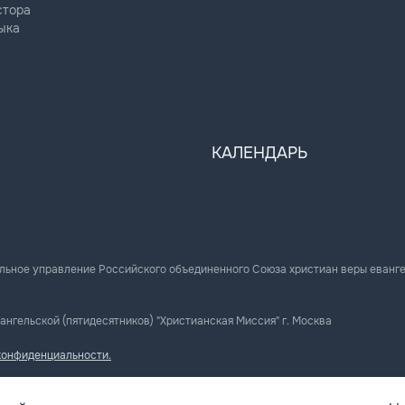
стора
ыка
КАЛЕНДАРЬ
льное управление Российского объединенного Союза христиан веры еванг
ангельской (пятидесятников) "Христианская Миссия" г. Москва
конфиденциальности.