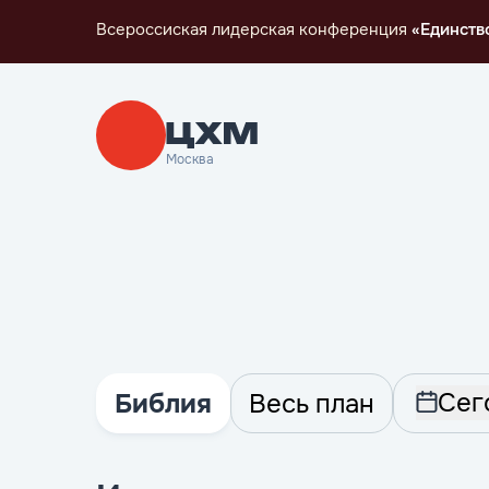
Всероссиская лидерская конференция
«Единств
Москва
Сег
Библия
Весь план