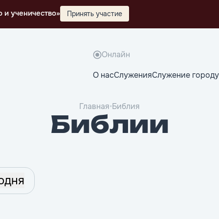
о и ученичество»
Принять участие
Онлайн
О нас
Служения
Служение городу
Главная
•
Библия
Библии
одня