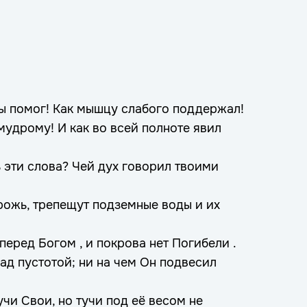
ты помог! Как мышцу слабого поддержал!
мудрому! И как во всей полноте явил
ь эти слова? Чей дух говорил твоими
рожь, трепещут подземные воды и их
еред Богом , и покрова нет Погибели .
ад пустотой; ни на чем Он подвесил
учи Свои, но тучи под её весом не