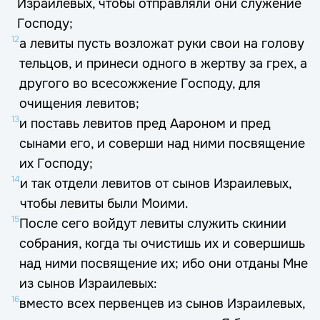
Израилевых, чтобы отправляли они служение
Господу;
12
а левиты пусть возложат руки свои на голову
тельцов, и принеси одного в жертву за грех, а
другого во всесожжение Господу, для
очищения левитов;
13
и поставь левитов пред Аароном и пред
сынами его, и соверши над ними посвящение
их Господу;
14
и так отдели левитов от сынов Израилевых,
чтобы левиты были Моими.
15
После сего войдут левиты служить скинии
собрания, когда ты очистишь их и совершишь
над ними посвящение их; ибо они отданы Мне
из сынов Израилевых:
16
вместо всех первенцев из сынов Израилевых,