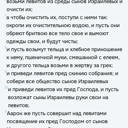
возьми левитов из среды сынов Израилевых и
очисти их;
7
а чтобы очистить их, поступи с ними так:
окропи их очистительною водою, и пусть они
обреют бритвою все тело свое и вымоют
одежды свои, и будут чисты;
8
и пусть возьмут тельца и хлебное приношение
к нему, пшеничной муки, смешанной с елеем,
и другого тельца возьми в жертву за грех;
9
и приведи левитов пред скинию собрания; и
собери все общество сынов Израилевых
10
и приведи левитов их пред Господа, и пусть
возложат сыны Израилевы руки свои на
левитов;
11
Аарон же пусть совершит над левитами
посвящение их пред Господом от сынов