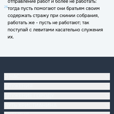
отправление работ и более не работать:
26
тогда пусть помогают они братьям своим
содержать стражу при скинии собрания,
работать же - пусть не работают; так
поступай с левитами касательно служения
их.
О НАС
Наша церковь
СЛУЖЕНИЯ
Основы вероучения
Богослужение
СЛУЖЕНИЕ ГОРОДУ
Эдуард и Ольга Деремовы
Домашние группы
Молитва и поддержка
ПУТЬ ХРИСТИАНИНА
Реестр священнослужителей
Детская церковь
Социальные служения
Миссия церкви
Прийти в церковь