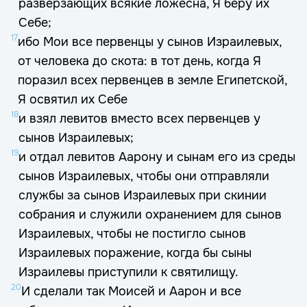
разверзающих всякие ложесна, Я беру их
Себе;
17
ибо Мои все первенцы у сынов Израилевых,
от человека до скота: в тот день, когда Я
поразил всех первенцев в земле Египетской,
Я освятил их Себе
18
и взял левитов вместо всех первенцев у
сынов Израилевых;
19
и отдал левитов Аарону и сынам его из среды
сынов Израилевых, чтобы они отправляли
службы за сынов Израилевых при скинии
собрания и служили охранением для сынов
Израилевых, чтобы не постигло сынов
Израилевых поражение, когда бы сыны
Израилевы приступили к святилищу.
20
И сделали так Моисей и Аарон и все