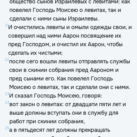
общество сынов Израилевых с левитами: как
повелел Господь Моисею о левитах, так и
сделали с ними сыны Израилевы.
21
И очистились левиты и омыли одежды свои, и
совершил над ними Аарон посвящение их
пред Господом, и очистил их Аарон, чтобы
сделать их чистыми;
22
после сего вошли левиты отправлять службы
свои в скинии собрания пред Аароном и
пред сынами его. Как повелел Господь
Моисею о левитах, так и сделали они с ними.
23
И сказал Господь Моисею, говоря:
24
вот закон о левитах: от двадцати пяти лет и
выше должны вступать они в службу для
работ при скинии собрания,
25
а в пятьдесят лет должны прекращать