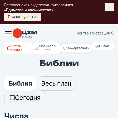
Всероссиская лидерская конференция
«Единство и ученичество»
Принять участие
Войти
Регистрация
Москва
Читать
Молимся о
Онлайн
Пожертвовать
Библию
вас
Библии
Библия
Весь план
Сегодня
Числа