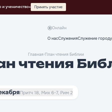
о и ученичество»
Принять участие
Онлайн
О нас
Служения
Служение городу
Главная
•
План чтения Библии
ан чтения Биб
Декабря
Притч 18, Мих 6-7, Рим 2