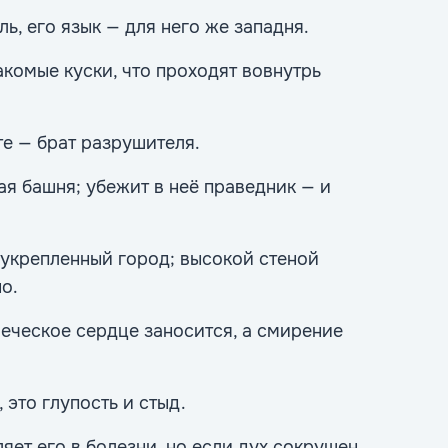
ль, его язык — для него же западня.
акомые куски, что проходят вовнутрь
е — брат разрушителя.
я башня; убежит в неё праведник — и
 укрепленный город; высокой стеной
о.
еческое сердце заносится, а смирение
 это глупость и стыд.
яет его в болезни, но если дух сокрушен