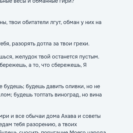
ьные весы и обманные гири?
ы, твои обитатели лгут, обман у них на
тебя, разорять дотла за твои грехи.
ешься, желудок твой останется пустым.
сбережешь, а то, что сбережешь, Я
не будешь; будешь давить оливки, но не
лом; будешь топтать виноград, но вина
мри и все обычаи дома Ахава и советы
редам тебя разорению, а твоих
 будешь сносить поругание Моего народа