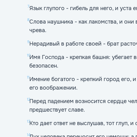
7
Язык глупого - гибель для него, и уста е
8
Слова наушника - как лакомства, и они 
чрева.
9
Нерадивый в работе своей - брат расто
10
Имя Господа - крепкая башня: убегает в
безопасен.
11
Имение богатого - крепкий город его, и
его воображении.
12
Перед падением возносится сердце чел
предшествует славе.
13
Кто дает ответ не выслушав, тот глуп, и 
14
Дух человека переносит его немощи; а 