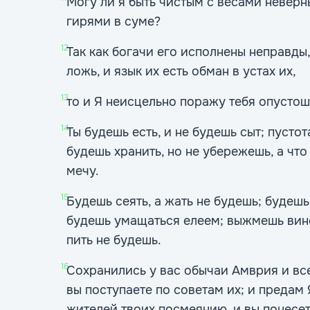
Могу ли я быть чистым с весами невер
гирями в суме?
12
Так как богачи его исполнены неправды,
ложь, и язык их есть обман в устах их,
13
то и Я неисцельно поражу тебя опустош
14
Ты будешь есть, и не будешь сыт; пустот
будешь хранить, но не убережешь, а чт
мечу.
15
Будешь сеять, а жать не будешь; будешь
будешь умащаться елеем; выжмешь вино
пить не будешь.
16
Сохранились у вас обычаи Амврия и все
вы поступаете по советам их; и предам
жителей твоих посмеянию, и вы понесе