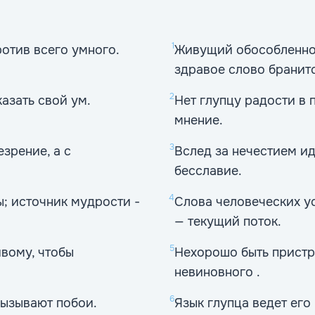
1
отив всего умного.
Живущий обособленно п
здравое слово бранитс
2
казать свой ум.
Нет глупцу радости в 
мнение.
3
зрение, а с
Вслед за нечестием ид
бесславие.
4
ы; источник мудрости -
Слова человеческих ус
— текущий поток.
5
вому, чтобы
Нехорошо быть пристр
невиновного .
6
 вызывают побои.
Язык глупца ведет его 