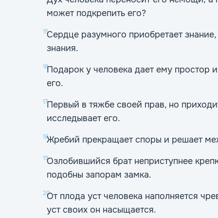
может подкрепить его?
15
Сердце разумного приобретает знание,
знания.
16
Подарок у человека дает ему простор 
его.
17
Первый в тяжбе своей прав, но приходи
исследывает его.
18
Жребий прекращает споры и решает ме
19
Озлобившийся брат неприступнее крепк
подобны запорам замка.
20
От плода уст человека наполняется чре
уст своих он насыщается.