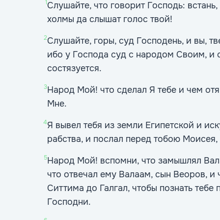
1
Слушайте, что говорит Господь: встань,
холмы да слышат голос твой!
2
Слушайте, горы, суд Господень, и вы, т
ибо у Господа суд с народом Своим, и
состязуется.
3
Народ Мой! что сделал Я тебе и чем от
Мне.
4
Я вывел тебя из земли Египетской и иск
рабства, и послал перед тобою Моисея,
5
Народ Мой! вспомни, что замышлял Вала
что отвечал ему Валаам, сын Веоров, и
Ситтима до Галгал, чтобы познать тебе
Господни.