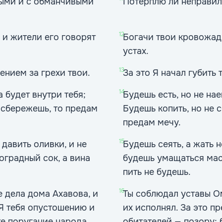
ными и с обманчивыми
Потерплю ли неправил
12
 и жители его говорят
Богачи твои кровожадн
устах.
13
ением за грехи твои.
За это Я начал губить 
14
а будет внутри тебя;
Будешь есть, но не на
о сбережешь, то предам
Будешь копить, но не 
предам мечу.
15
 давить оливки, и не
Будешь сеять, а жать 
градный сок, а вина
будешь умащаться мас
пить не будешь.
16
 дела дома Ахавова, и
Ты соблюдал уставы О
 Я тебя опустошению и
их исполнял. За это п
те поругание народа
обитателей — позору;