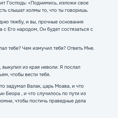
рит Господь: «Поднимись, изложи свое
сть слышат холмы то, что ты говоришь.
дню тяжбу, и вы, прочные основания
а с Его народом, Он будет состязаться с
лал тебе? Чем измучил тебя? Ответь Мне.
, выкупил из края неволи. Я послал
ям, чтобы вести тебя.
то задумал Валак, царь Моава, и что
н Беора , и что случилось по пути из
помни, чтобы постичь праведные дела