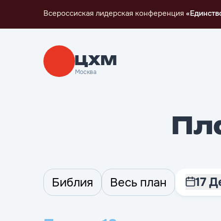
Всероссиская лидерская конференция
«Единств
Москва
Пл
17 
Библия
Весь план