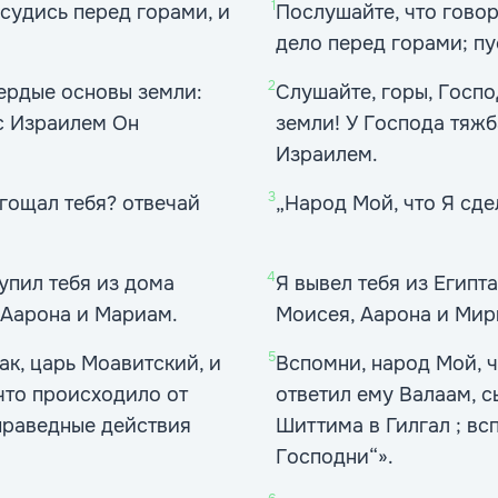
1
 судись перед горами, и
Послушайте, что гово
дело перед горами; пу
2
вердые основы земли:
Слушайте, горы, Госпо
 с Израилем Он
земли! У Господа тяжб
Израилем.
3
ягощал тебя? отвечай
„Народ Мой, что Я сде
4
упил тебя из дома
Я вывел тебя из Египта
 Аарона и Мариам.
Моисея, Аарона и Мирь
5
к, царь Моавитский, и
Вспомни, народ Мой, ч
 что происходило от
ответил ему Валаам, сы
 праведные действия
Шиттима в Гилгал ; вс
Господни“».