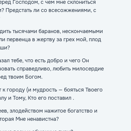
еред Господом, с чем мне склониться
? Предстать ли со всесожжениями, с
?
дить тысячами баранов, нескончаемыми
и первенца в жертву за грех мой, плод
уши?
зал тебе, что есть добро и чего Он
твовать справедливо, любить милосердие
ред твоим Богом.
 к городу (и мудрость — бояться Твоего
у и Тому, Кто его поставил .
еев, злодейством нажитое богатство и
торая Мне ненавистна?