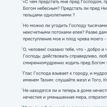
6
«С чем предстать мне пред Господом, п
Богом небесным? Предстать ли пред Н
тельцами однолетними ?
7
Но можно ли угодить Господу тысячами
неисчетными потоками елея? Разве дам
преступление мое и плод чрева моего -
8
О, человек! сказано тебе, что - добро и 
Господь: действовать справедливо, лю
смиренномудренно ходить пред Богом 
9
Глас Господа взывает к городу, и мудро
именем Твоим: слушайте жезл и Того, Кт
10
Не находятся ли и теперь в доме нечес
нечестия и уменьшенная мера, отврати
11