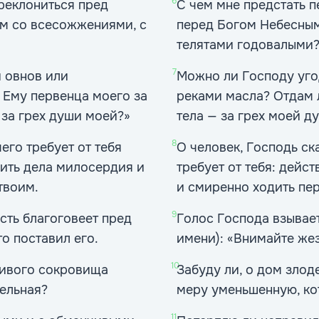
6
реклониться пред
С чем мне предстать п
им со всесожжениями, с
перед Богом Небесным
телятами годовалыми
7
 овнов или
Можно ли Господу уго
 Ему первенца моего за
реками масла? Отдам л
 за грех души моей?»
тела — за грех моей д
8
чего требует от тебя
О человек, Господь ска
бить дела милосердия и
требует от тебя: дейс
твоим.
и смиренно ходить пе
9
сть благоговеет пред
Голос Господа взывает
о поставил его.
имени): «Внимайте жезл
10
тивого сокровища
Забуду ли, о дом злод
тельная?
меру уменьшенную, ко
11