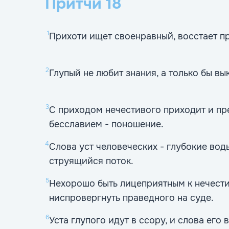
Притчи
18
1
Прихоти ищет своенравный, восстает пр
2
Глупый не любит знания, а только бы вы
3
С приходом нечестивого приходит и пре
бесславием - поношение.
4
Слова уст человеческих - глубокие вод
струящийся поток.
5
Нехорошо быть лицеприятным к нечести
ниспровергнуть праведного на суде.
6
Уста глупого идут в ссору, и слова его