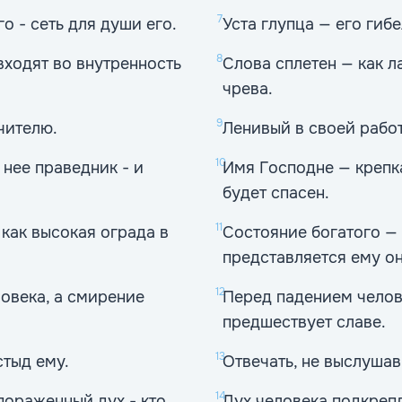
7
го - сеть для души его.
Уста глупца — его гибе
8
входят во внутренность
Слова сплетен — как л
чрева.
9
чителю.
Ленивый в своей работ
10
 нее праведник - и
Имя Господне — крепка
будет спасен.
11
 как высокая ограда в
Состояние богатого —
представляется ему он
12
овека, а смирение
Перед падением челов
предшествует славе.
13
стыд ему.
Отвечать, не выслушав,
14
пораженный дух - кто
Дух человека подкрепл