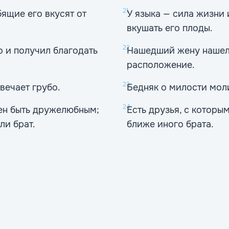
21
бящие его вкусят от
У языка — сила жизни и
вкушать его плоды.
22
о и получил благодать
Нашедший жену нашел 
расположение.
23
вечает грубо.
Бедняк о милости моли
24
жен быть дружелюбным;
Есть друзья, с которы
ли брат.
ближе иного брата.