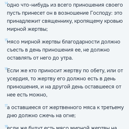
14
одно что-нибудь из всего приношения своего
пусть принесет он в возношение Господу: это
принадлежит священнику, кропящему кровью
мирной жертвы;
15
мясо мирной жертвы благодарности должно
съесть в день приношения ее, не должно
оставлять от него до утра.
16
Если же кто приносит жертву по обету, или от
усердия, то жертву его должно есть в день
приношения, и на другой день оставшееся от
нее есть можно,
17
а оставшееся от жертвенного мяса к третьему
дню должно сжечь на огне;
18
если же будут есть мясо мирной жертвы на