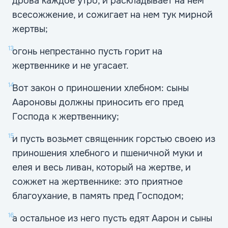
дрова каждое утро, и раскладывает на нем
всесожжение, и сожигает на нем тук мирной
жертвы;
13
огонь непрестанно пусть горит на
жертвеннике и не угасает.
14
Вот закон о приношении хлебном: сыны
Аароновы должны приносить его пред
Господа к жертвеннику;
15
и пусть возьмет священник горстью своею из
приношения хлебного и пшеничной муки и
елея и весь ливан, который на жертве, и
сожжет на жертвеннике: это приятное
благоухание, в память пред Господом;
16
а остальное из него пусть едят Аарон и сыны