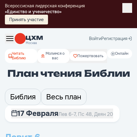
Всероссиская лидерская конференция
«Единство и ученичество»
Принять участие
Войти
Регистрация
Москва
Читать
Молимся о
Онлайн
Пожертвовать
Библию
вас
План чтения Библии
Библия
Весь план
17 Февраля
Лев 6-7, Пс 48, Деян 20