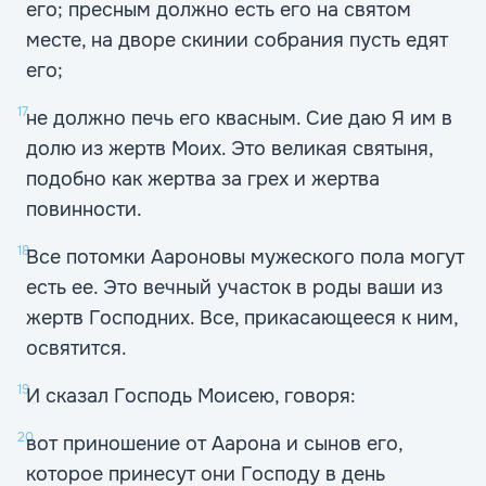
его; пресным должно есть его на святом
месте, на дворе скинии собрания пусть едят
его;
17
не должно печь его квасным. Сие даю Я им в
долю из жертв Моих. Это великая святыня,
подобно как жертва за грех и жертва
повинности.
18
Все потомки Аароновы мужеского пола могут
есть ее. Это вечный участок в роды ваши из
жертв Господних. Все, прикасающееся к ним,
освятится.
19
И сказал Господь Моисею, говоря:
20
вот приношение от Аарона и сынов его,
которое принесут они Господу в день