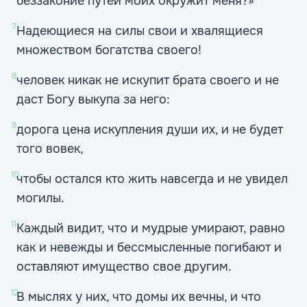
беззаконие путей моих окружит меня?»
7
Надеющиеся на силы свои и хвалящиеся
множеством богатства своего!
8
человек никак не искупит брата своего и не
даст Богу выкупа за него:
9
дорога цена искупления души их, и не будет
того вовек,
10
чтобы остался кто жить навсегда и не увидел
могилы.
11
Каждый видит, что и мудрые умирают, равно
как и невежды и бессмысленные погибают и
оставляют имущество свое другим.
12
В мыслях у них, что домы их вечны, и что