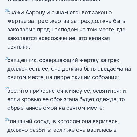
25
скажи Аарону и сынам его: вот закон о
жертве за грех: жертва за грех должна быть
заколаема пред Господом на том месте, где
заколается всесожжение; это великая
святыня;
26
священник, совершающий жертву за грех,
должен есть ее; она должна быть съедаема на
святом месте, на дворе скинии собрания;
27
все, что прикоснется к мясу ее, освятится; и
если кровью ее обрызгана будет одежда, то
обрызганное омой на святом месте;
28
глиняный сосуд, в котором она варилась,
должно разбить; если же она варилась в