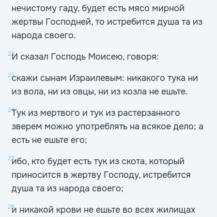
нечистому гаду, будет есть мясо мирной
жертвы Господней, то истребится душа та из
народа своего.
22
И сказал Господь Моисею, говоря:
23
скажи сынам Израилевым: никакого тука ни
из вола, ни из овцы, ни из козла не ешьте.
24
Тук из мертвого и тук из растерзанного
зверем можно употреблять на всякое дело; а
есть не ешьте его;
25
ибо, кто будет есть тук из скота, который
приносится в жертву Господу, истребится
душа та из народа своего;
26
и никакой крови не ешьте во всех жилищах