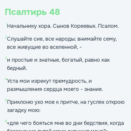
Псалтирь
48
1
Начальнику хора. Сынов Кореевых. Псалом.
2
Слушайте сие, все народы; внимайте сему,
все живущие во вселенной, -
3
и простые и знатные, богатый, равно как
бедный.
4
Уста мои изрекут премудрость, и
размышления сердца моего - знание.
5
Приклоню ухо мое к притче, на гуслях открою
загадку мою:
6
«для чего бояться мне во дни бедствия, когда