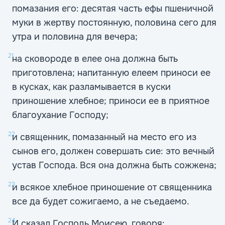
помазания его: десятая часть ефы пшеничной
муки в жертву постоянную, половина сего для
утра и половина для вечера;
21
на сковороде в елее она должна быть
приготовлена; напитанную елеем приноси ее
в кусках, как разламывается в куски
приношение хлебное; приноси ее в приятное
благоухание Господу;
22
и священник, помазанный на место его из
сынов его, должен совершать сие: это вечный
устав Господа. Вся она должна быть сожжена;
23
и всякое хлебное приношение от священника
все да будет сожигаемо, а не съедаемо.
24
И сказал Господь Моисею, говоря: