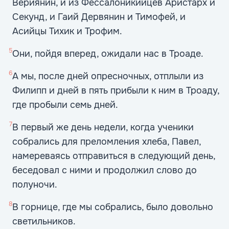
Вериянин, и из Фессалоникийцев Аристарх и
Секунд, и Гаий Дервянин и Тимофей, и
Асийцы Тихик и Трофим.
5
Они, пойдя вперед, ожидали нас в Троаде.
6
А мы, после дней опресночных, отплыли из
Филипп и дней в пять прибыли к ним в Троаду,
где пробыли семь дней.
7
В первый же день недели, когда ученики
собрались для преломления хлеба, Павел,
намереваясь отправиться в следующий день,
беседовал с ними и продолжил слово до
полуночи.
8
В горнице, где мы собрались, было довольно
светильников.