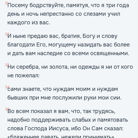
31
Посему бодрствуйте, памятуя, что я три года
день и ночь непрестанно со слезами учил
каждого из вас.
32
И ныне предаю вас, братия, Богу и слову
благодати Его, могущему назидать вас более
и дать вам наследие со всеми освященными.
33
Ни серебра, ни золота, ни одежды я ни от кого
не пожелал:
34
сами знаете, что нуждам моим и нуждам
бывших при мне послужили руки мои сии.
35
Во всем показал я вам, что, так трудясь,
надобно поддерживать слабых и памятовать
слова Господа Иисуса, ибо Он Сам сказал:
«блаженнее давать, нежели принимать».