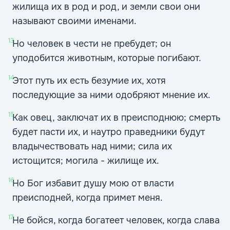
жилища их в род и род, и земли свои они
называют своими именами.
13
Но человек в чести не пребудет; он
уподобится животным, которые погибают.
14
Этот путь их есть безумие их, хотя
последующие за ними одобряют мнение их.
15
Как овец, заключат их в преисподнюю; смерть
будет пасти их, и наутро праведники будут
владычествовать над ними; сила их
истощится; могила - жилище их.
16
Но Бог избавит душу мою от власти
преисподней, когда примет меня.
17
Не бойся, когда богатеет человек, когда слава