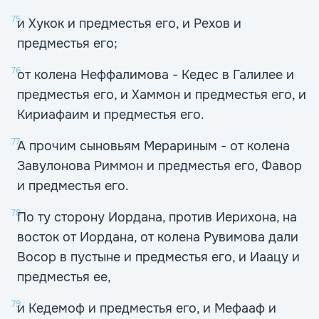
75
и Хукок и предместья его, и Рехов и
предместья его;
76
от колена Неффалимова - Кедес в Галилее и
предместья его, и Хаммон и предместья его, и
Кириафаим и предместья его.
77
А прочим сыновьям Мерариным - от колена
Завулонова Риммон и предместья его, Фавор
и предместья его.
78
По ту сторону Иордана, против Иерихона, на
восток от Иордана, от колена Рувимова дали
Восор в пустыне и предместья его, и Иаацу и
предместья ее,
79
и Кедемоф и предместья его, и Мефааф и