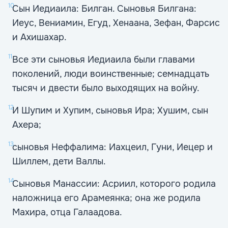
10
Сын Иедиаила: Билган. Сыновья Билгана:
Иеус, Вениамин, Егуд, Хенаана, Зефан, Фарсис
и Ахишахар.
11
Все эти сыновья Иедиаила были главами
поколений, люди воинственные; семнадцать
тысяч и двести было выходящих на войну.
12
И Шупим и Хупим, сыновья Ира; Хушим, сын
Ахера;
13
сыновья Неффалима: Иахцеил, Гуни, Иецер и
Шиллем, дети Валлы.
14
Сыновья Манассии: Асриил, которого родила
наложница его Арамеянка; она же родила
Махира, отца Галаадова.