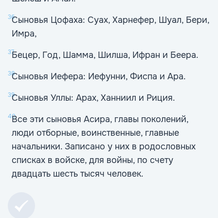
36
Сыновья Цофаха: Суах, Харнефер, Шуал, Бери,
Имра,
37
Бецер, Год, Шамма, Шилша, Ифран и Беера.
38
Сыновья Иефера: Иефунни, Фиспа и Ара.
39
Сыновья Уллы: Арах, Ханниил и Риция.
40
Все эти сыновья Асира, главы поколений,
люди отборные, воинственные, главные
начальники. Записано у них в родословных
списках в войске, для войны, по счету
двадцать шесть тысяч человек.