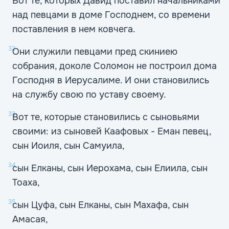
Вот те, которых Давид поставил начальниками
над певцами в доме Господнем, со времени
поставления в нем ковчега.
32
Они служили певцами пред скиниею
собрания, доколе Соломон не построил дома
Господня в Иерусалиме. И они становились
на службу свою по уставу своему.
33
Вот те, которые становились с сыновьями
своими: из сыновей Каафовых - Еман певец,
сын Иоиля, сын Самуила,
34
сын Елканы, сын Иерохама, сын Елиила, сын
Тоаха,
35
сын Цуфа, сын Елканы, сын Махафа, сын
Амасая,