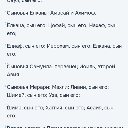
Саул, сын его.
25
Сыновья Елканы: Амасай и Ахимоф.
26
Елкана, сын его; Цофай, сын его; Нахаф, сын
его;
27
Елиаф, сын его; Иерохам, сын его, Елкана, сын
его.
28
Сыновья Самуила: первенец Иоиль, второй
Авия.
29
Сыновья Мерари: Махли; Ливни, сын его;
Шимей, сын его; Уза, сын его;
30
Шима, сын его; Хаггия, сын его; Асаия, сын
его.
31