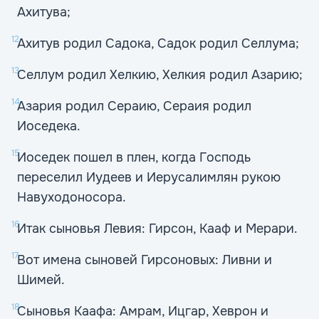
Ахитува;
12
Ахитув родил Садока, Садок родил Селлума;
13
Селлум родил Хелкию, Хелкия родил Азарию;
14
Азария родил Сераию, Сераия родил
Иоседека.
15
Иоседек пошел в плен, когда Господь
переселил Иудеев и Иерусалимлян рукою
Навуходоносора.
16
Итак сыновья Левия: Гирсон, Кааф и Мерари.
17
Вот имена сыновей Гирсоновых: Ливни и
Шимей.
18
Сыновья Каафа: Амрам, Ицгар, Хеврон и