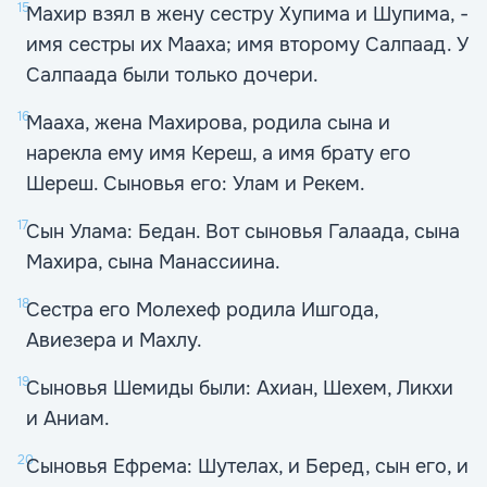
15
Махир взял в жену сестру Хупима и Шупима, -
имя сестры их Мааха; имя второму Салпаад. У
Салпаада были только дочери.
16
Мааха, жена Махирова, родила сына и
нарекла ему имя Кереш, а имя брату его
Шереш. Сыновья его: Улам и Рекем.
17
Сын Улама: Бедан. Вот сыновья Галаада, сына
Махира, сына Манассиина.
18
Сестра его Молехеф родила Ишгода,
Авиезера и Махлу.
19
Сыновья Шемиды были: Ахиан, Шехем, Ликхи
и Аниам.
20
Сыновья Ефрема: Шутелах, и Беред, сын его, и