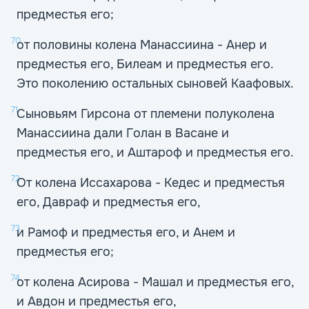
предместья его;
70
от половины колена Манассиина - Анер и
предместья его, Билеам и предместья его.
Это поколению остальных сыновей Каафовых.
71
Сыновьям Гирсона от племени полуколена
Манассиина дали Голан в Васане и
предместья его, и Аштароф и предместья его.
72
От колена Иссахарова - Кедес и предместья
его, Давраф и предместья его,
73
и Рамоф и предместья его, и Анем и
предместья его;
74
от колена Асирова - Машал и предместья его,
и Авдон и предместья его,