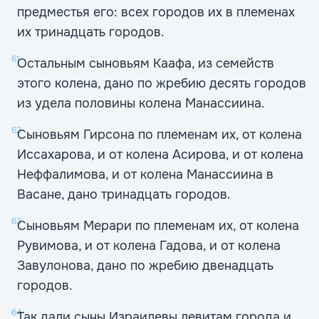
предместья его: всех городов их в племенах
их тринадцать городов.
61
Остальным сыновьям Каафа, из семейств
этого колена, дано по жребию десять городов
из удела половины колена Манассиина.
62
Сыновьям Гирсона по племенам их, от колена
Иссахарова, и от колена Асирова, и от колена
Неффалимова, и от колена Манассиина в
Васане, дано тринадцать городов.
63
Сыновьям Мерари по племенам их, от колена
Рувимова, и от колена Гадова, и от колена
Завулонова, дано по жребию двенадцать
городов.
64
Так дали сыны Израилевы левитам города и