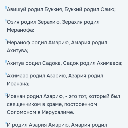
5
Авишуй родил Буккия, Буккий родил Озию;
6
Озия родил Зерахию, Зерахия родил
Мераиофа;
7
Мераиоф родил Амарию, Амария родил
Ахитува;
8
Ахитув родил Садока, Садок родил Ахимааса;
9
Ахимаас родил Азарию, Азария родил
Иоанана;
10
Иоанан родил Азарию, - это тот, который был
священником в храме, построенном
Соломоном в Иерусалиме.
11
И родил Азария Амарию, Амария родил