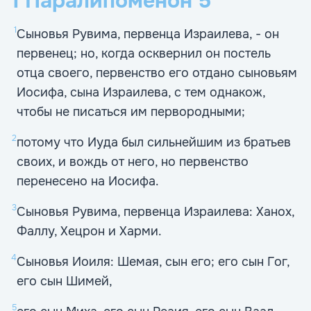
1 Паралипоменон
5
1
Сыновья Рувима, первенца Израилева, - он
первенец; но, когда осквернил он постель
отца своего, первенство его отдано сыновьям
Иосифа, сына Израилева, с тем однакож,
чтобы не писаться им первородными;
2
потому что Иуда был сильнейшим из братьев
своих, и вождь от него, но первенство
перенесено на Иосифа.
3
Сыновья Рувима, первенца Израилева: Ханох,
Фаллу, Хецрон и Харми.
4
Сыновья Иоиля: Шемая, сын его; его сын Гог,
его сын Шимей,
5