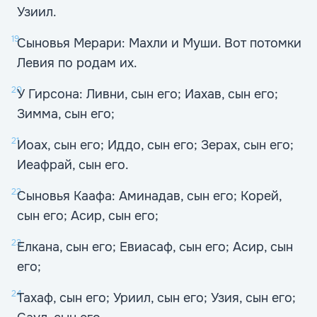
Узиил.
19
Сыновья Мерари: Махли и Муши. Вот потомки
Левия по родам их.
20
У Гирсона: Ливни, сын его; Иахав, сын его;
Зимма, сын его;
21
Иоах, сын его; Иддо, сын его; Зерах, сын его;
Иеафрай, сын его.
22
Сыновья Каафа: Аминадав, сын его; Корей,
сын его; Асир, сын его;
23
Елкана, сын его; Евиасаф, сын его; Асир, сын
его;
24
Тахаф, сын его; Уриил, сын его; Узия, сын его;