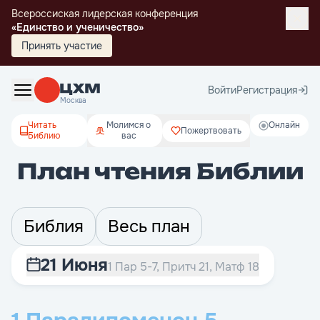
Всероссиская лидерская конференция
«Единство и ученичество»
Принять участие
Войти
Регистрация
Москва
Читать
Молимся о
Онлайн
Пожертвовать
Библию
вас
План чтения Библии
Библия
Весь план
21 Июня
1 Пар 5-7, Притч 21, Матф 18