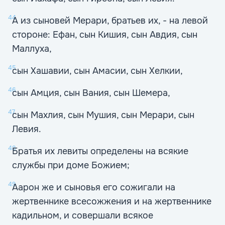
44
А из сыновей Мерари, братьев их, - на левой
стороне: Ефан, сын Кишия, сын Авдия, сын
Маллуха,
45
сын Хашавии, сын Амасии, сын Хелкии,
46
сын Амция, сын Вания, сын Шемера,
47
сын Махлия, сын Мушия, сын Мерари, сын
Левия.
48
Братья их левиты определены на всякие
службы при доме Божием;
49
Аарон же и сыновья его сожигали на
жертвеннике всесожжения и на жертвеннике
кадильном, и совершали всякое