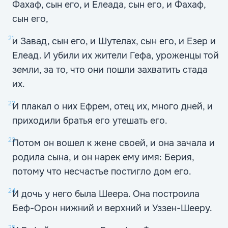
Фахаф, сын его, и Елеада, сын его, и Фахаф,
сын его,
21
и Завад, сын его, и Шутелах, сын его, и Езер и
Елеад. И убили их жители Гефа, уроженцы той
земли, за то, что они пошли захватить стада
их.
22
И плакал о них Ефрем, отец их, много дней, и
приходили братья его утешать его.
23
Потом он вошел к жене своей, и она зачала и
родила сына, и он нарек ему имя: Берия,
потому что несчастье постигло дом его.
24
И дочь у него была Шеера. Она построила
Беф-Орон нижний и верхний и Уззен-Шееру.
25