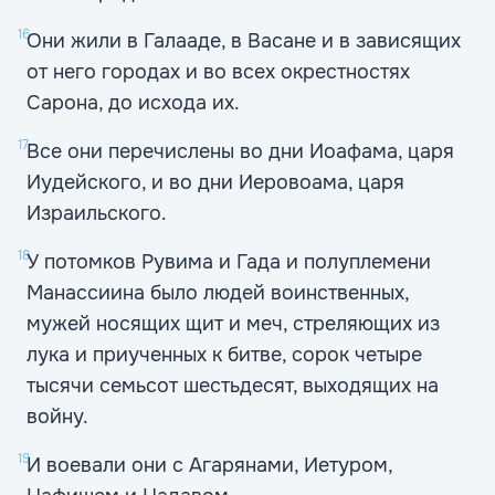
16
Они жили в Галааде, в Васане и в зависящих
от него городах и во всех окрестностях
Сарона, до исхода их.
17
Все они перечислены во дни Иоафама, царя
Иудейского, и во дни Иеровоама, царя
Израильского.
18
У потомков Рувима и Гада и полуплемени
Манассиина было людей воинственных,
мужей носящих щит и меч, стреляющих из
лука и приученных к битве, сорок четыре
тысячи семьсот шестьдесят, выходящих на
войну.
19
И воевали они с Агарянами, Иетуром,