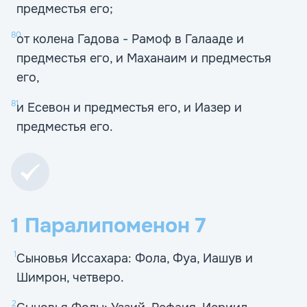
предместья его;
80
от колена Гадова - Рамоф в Галааде и
предместья его, и Маханаим и предместья
его,
81
и Есевон и предместья его, и Иазер и
предместья его.
1 Паралипоменон
7
1
Сыновья Иссахара: Фола, Фуа, Иашув и
Шимрон, четверо.
2