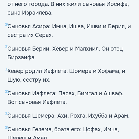
от него города. В них жили сыновья Иосифа,
сына Израилева.
30
Сыновья Асира: Имна, Ишва, Ишви и Берия, и
сестра их Серах.
31
Сыновья Берии: Хевер и Малхиил. Он отец
Бирзаифа.
32
Хевер родил Иафлета, Шомера и Хофама, и
Шую, сестру их.
33
Сыновья Иафлета: Пасах, Бимгал и Ашваф.
Вот сыновья Иафлета.
34
Сыновья Шемера: Ахи, Рохга, Ихубба и Арам.
35
Сыновья Гелема, брата его: Цофах, Имна,
Шелеш и Амал.