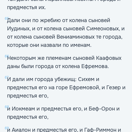
предместья их.
65
Дали они по жребию от колена сыновей
Иудиных, и от колена сыновей Симеоновых, и
от колена сыновей Вениаминовых те города,
которые они назвали по именам.
66
Некоторым же племенам сыновей Каафовых
даны были города от колена Ефремова.
67
И дали им города убежищ: Сихем и
предместья его на горе Ефремовой, и Гезер и
предместья его,
68
и Иокмеам и предместья его, и Беф-Орон и
предместья его,
69
и Аиалон и предместья его, и Гаф-Риммон и