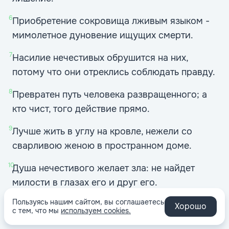
6
Приобретение сокровища лживым языком -
мимолетное дуновение ищущих смерти.
7
Насилие нечестивых обрушится на них,
потому что они отреклись соблюдать правду.
8
Превратен путь человека развращенного; а
кто чист, того действие прямо.
9
Лучше жить в углу на кровле, нежели со
сварливою женою в пространном доме.
10
Душа нечестивого желает зла: не найдет
милости в глазах его и друг его.
Пользуясь нашим сайтом, вы соглашаетесь
11
Когда наказывается кощунник, простой
Хорошо
с тем, что мы
используем cookies.
делается мудрым; и когда вразумляется