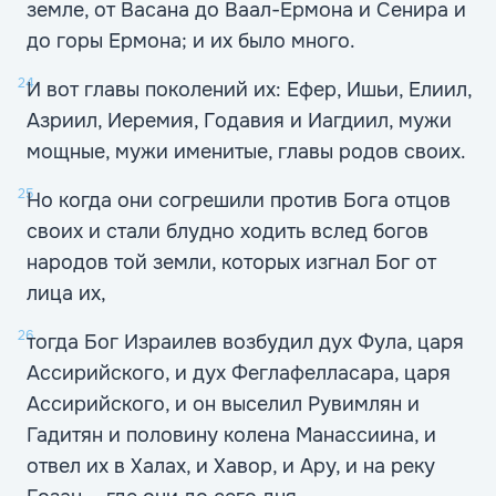
земле, от Васана до Ваал-Ермона и Сенира и
до горы Ермона; и их было много.
24
И вот главы поколений их: Ефер, Ишьи, Елиил,
Азриил, Иеремия, Годавия и Иагдиил, мужи
мощные, мужи именитые, главы родов своих.
25
Но когда они согрешили против Бога отцов
своих и стали блудно ходить вслед богов
народов той земли, которых изгнал Бог от
лица их,
26
тогда Бог Израилев возбудил дух Фула, царя
Ассирийского, и дух Феглафелласара, царя
Ассирийского, и он выселил Рувимлян и
Гадитян и половину колена Манассиина, и
отвел их в Халах, и Хавор, и Ару, и на реку