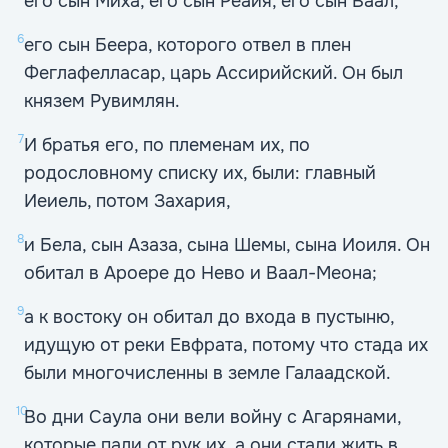
его сын Миха, его сын Реаия, его сын Ваал,
6
его сын Беера, которого отвел в плен
Феглафелласар, царь Ассирийский. Он был
князем Рувимлян.
7
И братья его, по племенам их, по
родословному списку их, были: главный
Иеиель, потом Захария,
8
и Бела, сын Азаза, сына Шемы, сына Иоиля. Он
обитал в Ароере до Нево и Ваал-Меона;
9
а к востоку он обитал до входа в пустыню,
идущую от реки Евфрата, потому что стада их
были многочисленны в земле Галаадской.
10
Во дни Саула они вели войну с Агарянами,
которые пали от рук их, а они стали жить в