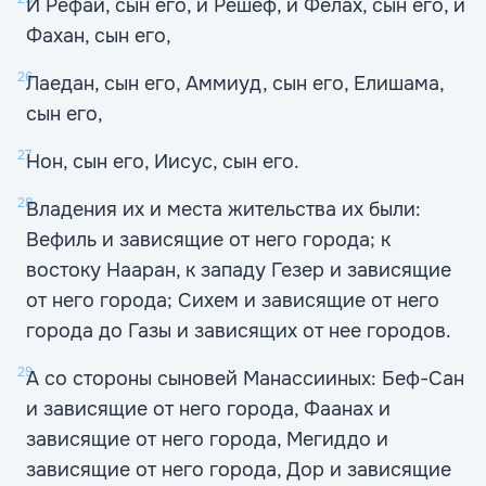
И Рефай, сын его, и Решеф, и Фелах, сын его, и
Фахан, сын его,
26
Лаедан, сын его, Аммиуд, сын его, Елишама,
сын его,
27
Нон, сын его, Иисус, сын его.
28
Владения их и места жительства их были:
Вефиль и зависящие от него города; к
востоку Нааран, к западу Гезер и зависящие
от него города; Сихем и зависящие от него
города до Газы и зависящих от нее городов.
29
А со стороны сыновей Манассииных: Беф-Сан
и зависящие от него города, Фаанах и
зависящие от него города, Мегиддо и
зависящие от него города, Дор и зависящие