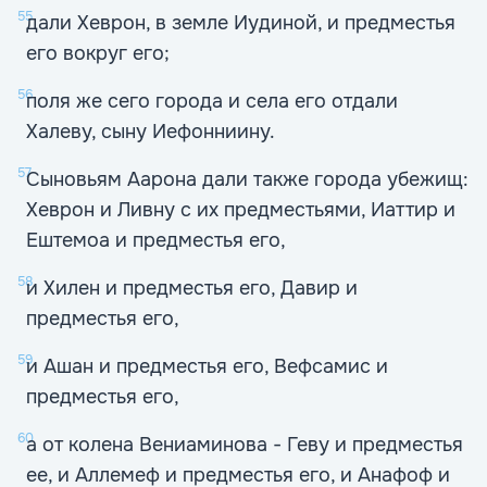
55
дали Хеврон, в земле Иудиной, и предместья
его вокруг его;
56
поля же сего города и села его отдали
Халеву, сыну Иефонниину.
57
Сыновьям Аарона дали также города убежищ:
Хеврон и Ливну с их предместьями, Иаттир и
Ештемоа и предместья его,
58
и Хилен и предместья его, Давир и
предместья его,
59
и Ашан и предместья его, Вефсамис и
предместья его,
60
а от колена Вениаминова - Геву и предместья
ее, и Аллемеф и предместья его, и Анафоф и