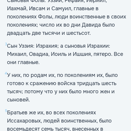
Сыновья Фолы: Уззий, Рефаия, Иериил,
Иахмай, Ивсам и Самуил, главные в
поколениях Фолы, люди воинственные в своих
поколениях; число их во дни Давида было
двадцать две тысячи и шестьсот.
3
Сын Уззия: Израхия; а сыновья Израхии:
Михаил, Овадиа, Иоиль и Ишшия, пятеро. Все
они главные.
4
У них, по родам их, по поколениям их, было
готово к сражению войска тридцать шесть
тысяч; потому что у них было много жен и
сыновей.
5
Братьев же их, во всех поколениях
Иссахаровых, людей воинственных, было
восемьдесят семь тысяч, внесенных в