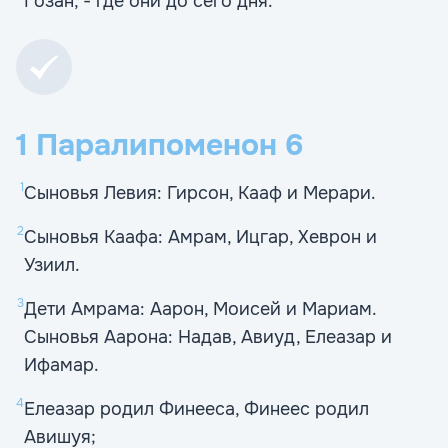
Гозан, - где они до сего дня.
1 Паралипоменон
6
1
Сыновья Левия: Гирсон, Кааф и Мерари.
2
Сыновья Каафа: Амрам, Ицгар, Хеврон и
Узиил.
3
Дети Амрама: Аарон, Моисей и Мариам.
Сыновья Аарона: Надав, Авиуд, Елеазар и
Ифамар.
4
Елеазар родил Финееса, Финеес родил
Авишуя;