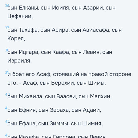
36
сын Елканы, сын Иоиля, сын Азарии, сын
Цефании,
37
сын Тахафа, сын Асира, сын Авиасафа, сын
Корея,
38
сын Ицгара, сын Каафа, сын Левия, сын
Израиля;
39
и брат его Асаф, стоявший на правой стороне
его, - Асаф, сын Берехии, сын Шимы,
40
сын Михаила, сын Ваасеи, сын Малхии,
41
сын Ефния, сын Зераха, сын Адаии,
42
сын Ефана, сын Зиммы, сын Шимия,
43
сын Иахафа, сын Гирсона, сын Левия.