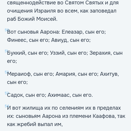
священнодействие во Святом Святых и для
очищения Израиля во всем, как заповедал
раб Божий Моисей.
50
Вот сыновья Аарона: Елеазар, сын его;
Финеес, сын его; Авиуд, сын его;
51
Буккий, сын его; Уззий, сын его; Зерахия, сын
его;
52
Мераиоф, сын его; Амария, сын его; Ахитув,
сын его;
53
Садок, сын его; Ахимаас, сын его.
54
И вот жилища их по селениям их в пределах
их: сыновьям Аарона из племени Каафова, так
как жребий выпал им,