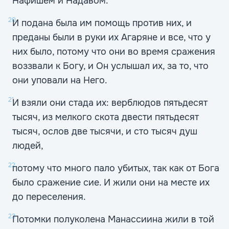
Нафишем и Надавом.
20
И подана была им помощь против них, и
преданы были в руки их Агаряне и все, что у
них было, потому что они во время сражения
воззвали к Богу, и Он услышал их, за то, что
они уповали на Него.
21
И взяли они стада их: верблюдов пятьдесят
тысяч, из мелкого скота двести пятьдесят
тысяч, ослов две тысячи, и сто тысяч душ
людей,
22
потому что много пало убитых, так как от Бога
было сражение сие. И жили они на месте их
до переселения.
23
Потомки полуколена Манассиина жили в той