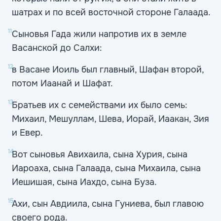
шатрах и по всей восточной стороне Галаада.
11
Сыновья Гада жили напротив их в земле
Васанской до Салхи:
12
в Васане Иоиль был главный, Шафан второй,
потом Иаанай и Шафат.
13
Братьев их с семействами их было семь:
Михаил, Мешуллам, Шева, Иорай, Иаакан, Зия
и Евер.
14
Вот сыновья Авихаила, сына Хурия, сына
Иароаха, сына Галаада, сына Михаила, сына
Иешишая, сына Иахдо, сына Буза.
15
Ахи, сын Авдиила, сына Гуниева, был главою
своего рода.