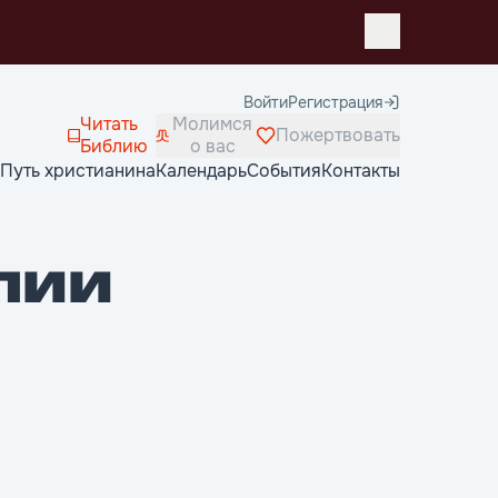
Войти
Регистрация
Читать
Молимся
Пожертвовать
Библию
о вас
Путь христианина
Календарь
События
Контакты
лии