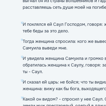
выгнал он из страны волшебников и гада
расставляешь сеть душе моей на погиб
10
И поклялся ей Саул Господом, говоря: 
тебе беды за это дело.
11
Тогда женщина спросила: кого же вывес
Самуила выведи мне.
12
И увидела женщина Самуила и громко в
обратилась женщина к Саулу, говоря: з
ты - Саул.
13
И сказал ей царь: не бойся; что ты вид
женщина: вижу как бы бога, выходящего
14
Какой он видом? - спросил у нее Саул. 
земли муж престарелый, одетый в длин