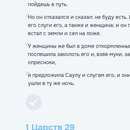
пойдешь в путь.
23
Но он отказался и сказал: не буду есть.
его слуги его, а также и женщина; и он
встал с земли и сел на ложе.
24
У женщины же был в доме откормленный
поспешила заколоть его и, взяв муки, з
опресноки,
25
и предложила Саулу и слугам его, и они
ушли в ту же ночь.
1 Царств
29