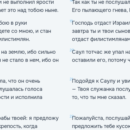
18
 и не выполнил ярости
Так как ты не послуша
ает это над тобою ныне.
Его пылающего гнева, 
19
бою в руки
Господь отдаст Израи
ете со мною, и стан
завтра ты и твои сыно
илистимлян.
отдаст филистимлянам
20
 на землю, ибо сильно
Саул тотчас же упал н
не стало в нем, ибо он
оставили его, потому ч
21
а, что он очень
Подойдя к Саулу и уви
ослушалась голоса
— Твоя служанка послу
ости и исполнила
то, что ты мне сказал.
22
рабы твоей: я предложу
Пожалуйста, послушай
крепость, когда
предложить тебе кусок