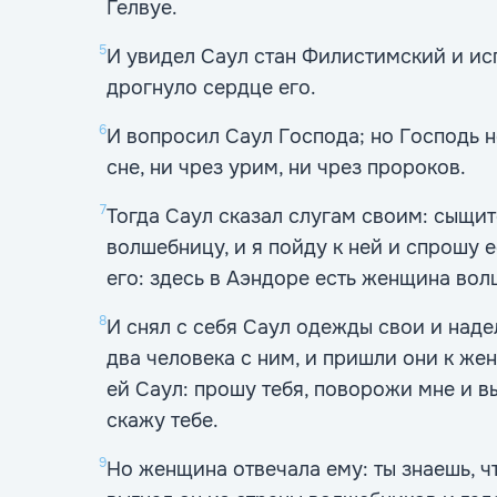
Гелвуе.
5
И увидел Саул стан Филистимский и исп
дрогнуло сердце его.
6
И вопросил Саул Господа; но Господь н
сне, ни чрез урим, ни чрез пророков.
7
Тогда Саул сказал слугам своим: сыщи
волшебницу, и я пойду к ней и спрошу е
его: здесь в Аэндоре есть женщина вол
8
И снял с себя Саул одежды свои и наде
два человека с ним, и пришли они к же
ей Саул: прошу тебя, поворожи мне и в
скажу тебе.
9
Но женщина отвечала ему: ты знаешь, чт