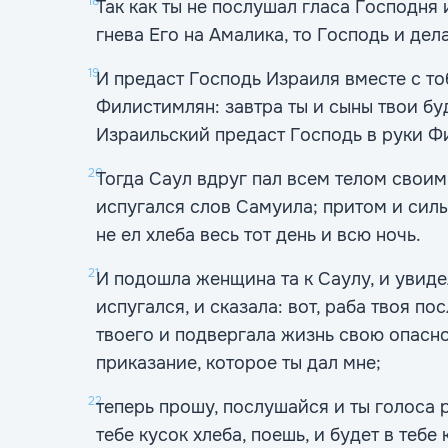
18
Так как ты не послушал гласа Господня
гнева Его на Амалика, то Господь и дел
19
И предаст Господь Израиля вместе с то
Филистимлян: завтра ты и сыны твои буд
Израильский предаст Господь в руки Ф
20
Тогда Саул вдруг пал всем телом своим
испугался слов Самуила; притом и силы 
не ел хлеба весь тот день и всю ночь.
21
И подошла женщина та к Саулу, и увидел
испугался, и сказала: вот, раба твоя п
твоего и подвергала жизнь свою опасн
приказание, которое ты дал мне;
22
теперь прошу, послушайся и ты голоса 
тебе кусок хлеба, поешь, и будет в тебе 