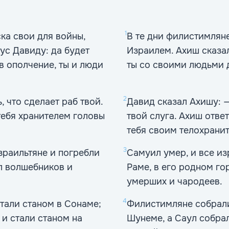
1
ка свои для войны,
В те дни филистимляне
ус Давиду: да будет
Израилем. Ахиш сказал
в ополчение, ты и люди
ты со своими людьми 
2
, что сделает раб твой.
Давид сказал Ахишу: —
 тебя хранителем головы
твой слуга. Ахиш отве
тебя своим телохрани
3
зраильтяне и погребли
Самуил умер, и все из
ал волшебников и
Раме, в его родном го
умерших и чародеев.
4
тали станом в Сонаме;
Филистимляне собрали
 и стали станом на
Шунеме, а Саул собрал