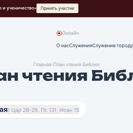
о и ученичество»
Принять участие
Онлайн
О нас
Служения
Служение городу
Главная
•
План чтения Библии
ан чтения Биб
ая
1 Цар 28-29, Пс 131, Иоан 15