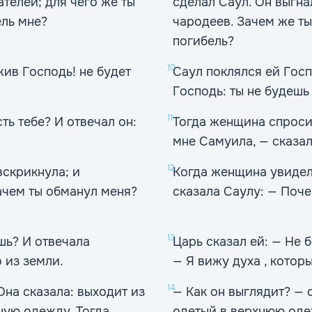
телей; для чего же ты
сделал Саул. Он выгна
ель мне?
чародеев. Зачем же т
погибель?
10
жив Господь! не будет
Саул поклялся ей Госп
Господь: ты не будешь 
11
ть тебе? И отвечал он:
Тогда женщина спроси
мне Самуила, — сказал
12
скрикнула; и
Когда женщина увидел
ачем ты обманул меня?
сказала Саулу: — Поче
13
ишь? И отвечала
Царь сказал ей: — Не 
 из земли.
— Я вижу духа , котор
14
Она сказала: выходит из
— Как он выглядит? — 
ную одежду. Тогда
одетый в верхнюю одеж