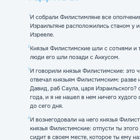
1
И собрали Филистимляне все ополчения
Израильтяне расположились станом у ис
Изрееле.
2
Князья Филистимские шли с сотнями и 
люди его шли позади с Анхусом.
3
И говорили князья Филистимские: это ч
отвечал князьям Филистимским: разве не
Давид, раб Саула, царя Израильского? 
года, и я не нашел в нем ничего худого
до сего дня.
4
И вознегодовали на него князья Филист
князья Филистимские: отпусти ты этого 
сидит в своем месте, которое ты ему на