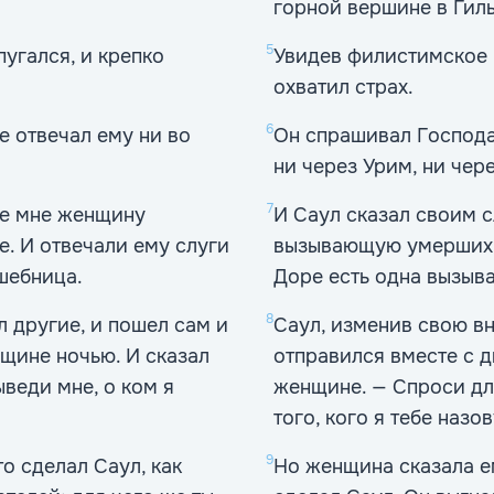
горной вершине в Гиль
5
угался, и крепко
Увидев филистимское в
охватил страх.
6
е отвечал ему ни во
Он спрашивал Господа,
ни через Урим, ни чер
7
те мне женщину
И Саул сказал своим 
е. И отвечали ему слуги
вызывающую умерших. 
шебница.
Доре есть одна вызыва
8
л другие, и пошел сам и
Саул, изменив свою в
нщине ночью. И сказал
отправился вместе с 
ыведи мне, о ком я
женщине. — Спроси для
того, кого я тебе назов
9
о сделал Саул, как
Но женщина сказала ем