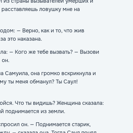
л из страны вызывателей умерших и
ы расставляешь ловушку мне на
одом: — Верно, как и то, что жив
за это наказана.
ла: — Кого же тебе вызвать? — Вызови
 он.
а Самуила, она громко вскрикнула и
му ты меня обманул? Ты Саул!
бойся. Что ты видишь? Женщина сказала:
ый поднимается из земли.
спросил он. — Поднимается старик,
ду, — сказала она. Тогда Саул понял,