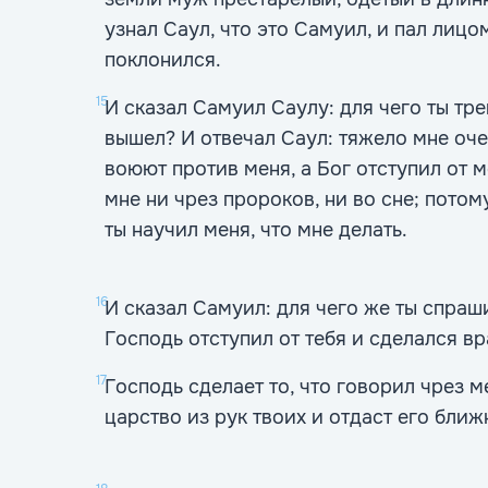
узнал Саул, что это Самуил, и пал лицо
поклонился.
15
И сказал Самуил Саулу: для чего ты тр
вышел? И отвечал Саул: тяжело мне оч
воюют против меня, а Бог отступил от м
мне ни чрез пророков, ни во сне; потому
ты научил меня, что мне делать.
16
И сказал Самуил: для чего же ты спраш
Господь отступил от тебя и сделался в
17
Господь сделает то, что говорил чрез м
царство из рук твоих и отдаст его ближ