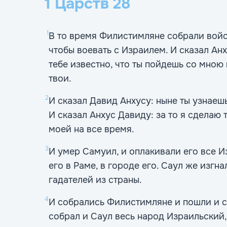
1 Царств
28
1
В то время Филистимляне собрали войс
чтобы воевать с Израилем. И сказал Анх
тебе известно, что ты пойдешь со мною 
твои.
2
И сказал Давид Анхусу: ныне ты узнаешь
И сказал Анхус Давиду: за то я сделаю
моей на все время.
3
И умер Самуил, и оплакивали его все И
его в Раме, в городе его. Саул же изгн
гадателей из страны.
4
И собрались Филистимляне и пошли и с
собрал и Саул весь народ Израильский,