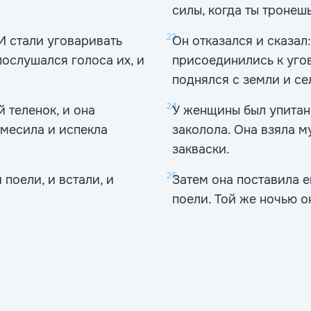
силы, когда ты тронешь
23
 И стали уговаривать
Он отказался и сказал:
 послушался голоса их, и
присоединились к уго
поднялся с земли и сел
24
 теленок, и она
У женщины был упитан
амесила и испекла
заколола. Она взяла м
закваски.
25
 поели, и встали, и
Затем она поставила е
поели. Той же ночью о