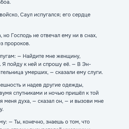
боа.
ойско, Саул испугался; его сердце
 но Господь не отвечал ему ни в снах,
ез пророков.
слугам: — Найдите мне женщину,
Я пойду к ней и спрошу её. — В Эн-
тельница умерших, — сказали ему слуги.
нешность и надев другие одежды,
двумя спутниками и ночью пришёл к той
 меня духа, — сказал он, — и вызови мне
у.
у: — Ты, конечно, знаешь о том, что