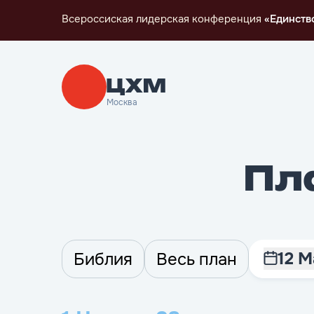
Всероссиская лидерская конференция
«Единств
Москва
Пл
12 М
Библия
Весь план