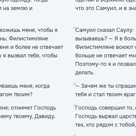
м на землю и
что это Самуил, и в з
15
евожишь меня, чтобы я
Самуил сказал Саулу:
ень; Филистимляне
вызываешь? — Я в боль
еня и более не отвечает
Филистимляне воюют со
 я вызвал тебя, чтобы
больше не отвечает мн
Поэтому-то я и позвал 
делать.
16
иваешь меня, когда
— Зачем же ты спраши
рагом твоим?
тебя и стал твоим вра
17
еня; отнимет Господь
Господь совершил то, 
нему твоему, Давиду.
Господь вырвал царств
тех, кто рядом с тобой