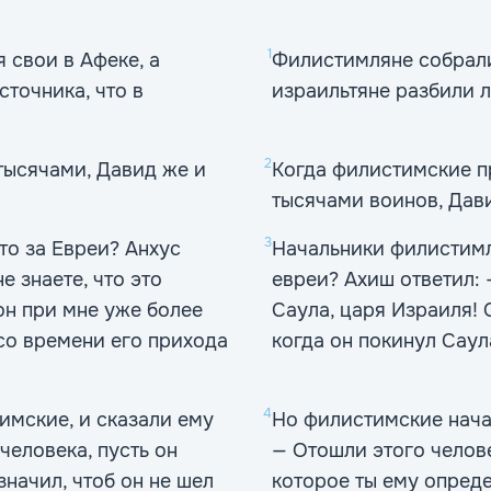
1
 свои в Афеке, а
Филистимляне собрали
точника, что в
израильтяне разбили л
2
тысячами, Давид же и
Когда филистимские п
тысячами воинов, Дав
3
то за Евреи? Анхус
Начальники филистимл
 знаете, что это
евреи? Ахиш ответил: 
он при мне уже более
Саула, царя Израиля! О
 со времени его прихода
когда он покинул Саула
4
имские, и сказали ему
Но филистимские начал
человека, пусть он
— Отошли этого челове
значил, чтоб он не шел
которое ты ему опреде