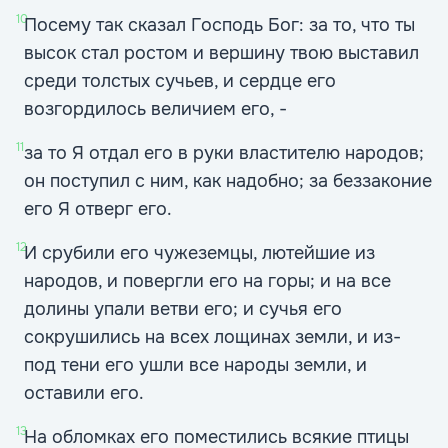
10
Посему так сказал Господь Бог: за то, что ты
высок стал ростом и вершину твою выставил
среди толстых сучьев, и сердце его
возгордилось величием его, -
11
за то Я отдал его в руки властителю народов;
он поступил с ним, как надобно; за беззаконие
его Я отверг его.
12
И срубили его чужеземцы, лютейшие из
народов, и повергли его на горы; и на все
долины упали ветви его; и сучья его
сокрушились на всех лощинах земли, и из-
под тени его ушли все народы земли, и
оставили его.
13
На обломках его поместились всякие птицы