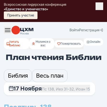
Всероссиская лидерская конференция
«Единство и ученичество»
Принять участие
Войти
Регистрация
Москва
Читать
Молимся о
Онлайн
Пожертвовать
Библию
вас
План чтения Библии
Библия
Весь план
17 Ноября
Пс 138, Иез 31-32, Иоан 15