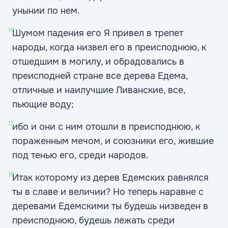
унынии по нем.
16
Шумом падения его Я привел в трепет
народы, когда низвел его в преисподнюю, к
отшедшим в могилу, и обрадовались в
преисподней стране все дерева Едема,
отличные и наилучшие Ливанские, все,
пьющие воду;
17
ибо и они с ним отошли в преисподнюю, к
пораженным мечом, и союзники его, жившие
под тенью его, среди народов.
18
Итак которому из дерев Едемских равнялся
ты в славе и величии? Но теперь наравне с
деревами Едемскими ты будешь низведен в
преисподнюю, будешь лежать среди