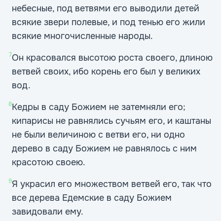
небесные, под ветвями его выводили детей
всякие звери полевые, и под тенью его жили
всякие многочисленные народы.
7
Он красовался высотою роста своего, длиною
ветвей своих, ибо корень его был у великих
вод.
8
Кедры в саду Божием не затемняли его;
кипарисы не равнялись сучьям его, и каштаны
не были величиною с ветви его, ни одно
дерево в саду Божием не равнялось с ним
красотою своею.
9
Я украсил его множеством ветвей его, так что
все дерева Едемские в саду Божием
завидовали ему.