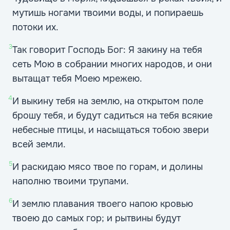
мутишь ногами твоими воды, и попираешь
потоки их.
3
Так говорит Господь Бог: Я закину на тебя
сеть Мою в собрании многих народов, и они
вытащат тебя Моею мрежею.
4
И выкину тебя на землю, на открытом поле
брошу тебя, и будут садиться на тебя всякие
небесные птицы, и насыщаться тобою звери
всей земли.
5
И раскидаю мясо твое по горам, и долины
наполню твоими трупами.
6
И землю плавания твоего напою кровью
твоею до самых гор; и рытвины будут