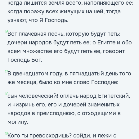
когда лишится земля всего, наполняющего ее;
когда поражу всех живущих на ней, тогда
узнают, что Я Господь.
16
Вот плачевная песнь, которую будут петь;
дочери народов будут петь ее; о Египте и обо
всем множестве его будут петь ее, говорит
Господь Бог.
17
В двенадцатом году, в пятнадцатый день того
же месяца, было ко мне слово Господне:
18
сын человеческий! оплачь народ Египетский,
и низринь его, его и дочерей знаменитых
народов в преисподнюю, с отходящими в
могилу.
19
Кого ты превосходишь? сойди, и лежи с