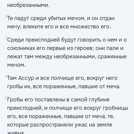
необрезанными.
20
Те падут среди убитых мечом, и он отдан
мечу; влеките его и все множество его.
21
Среди преисподней будут говорить о нем и о
союзниках его первые из героев; они пали и
лежат там между необрезанными, сраженные
мечом.
22
Там Ассур и все полчище его, вокруг него
гробы их, все пораженные, павшие от меча.
23
Гробы его поставлены в самой глубине
преисподней, и полчище его вокруг гробницы
его, все пораженные, павшие от меча, те,
которые распространяли ужас на земле
живых.