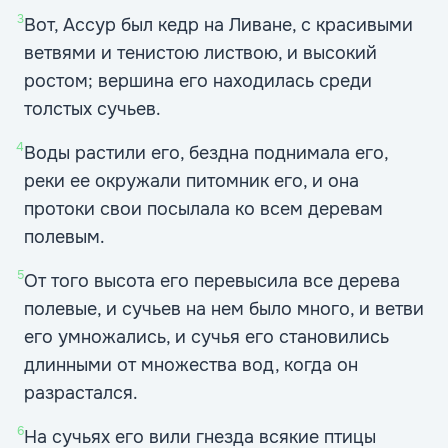
3
Вот, Ассур был кедр на Ливане, с красивыми
ветвями и тенистою листвою, и высокий
ростом; вершина его находилась среди
толстых сучьев.
4
Воды растили его, бездна поднимала его,
реки ее окружали питомник его, и она
протоки свои посылала ко всем деревам
полевым.
5
От того высота его перевысила все дерева
полевые, и сучьев на нем было много, и ветви
его умножались, и сучья его становились
длинными от множества вод, когда он
разрастался.
6
На сучьях его вили гнезда всякие птицы