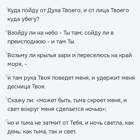
7
Куда пойду от Духа Твоего, и от лица Твоего
куда убегу?
8
Взойду ли на небо - Ты там; сойду ли в
преисподнюю - и там Ты.
9
Возьму ли крылья зари и переселюсь на край
моря, -
10
и там рука Твоя поведет меня, и удержит меня
десница Твоя.
11
Скажу ли: «может быть, тьма скроет меня, и
свет вокруг меня сделается ночью»;
12
но и тьма не затмит от Тебя, и ночь светла, как
день: как тьма, так и свет.