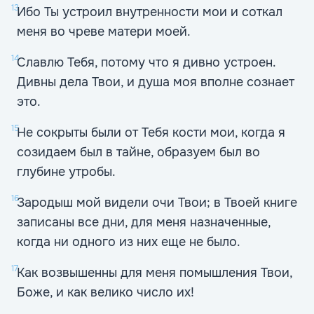
13
Ибо Ты устроил внутренности мои и соткал
меня во чреве матери моей.
14
Славлю Тебя, потому что я дивно устроен.
Дивны дела Твои, и душа моя вполне сознает
это.
15
Не сокрыты были от Тебя кости мои, когда я
созидаем был в тайне, образуем был во
глубине утробы.
16
Зародыш мой видели очи Твои; в Твоей книге
записаны все дни, для меня назначенные,
когда ни одного из них еще не было.
17
Как возвышенны для меня помышления Твои,
Боже, и как велико число их!