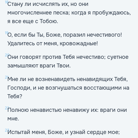
18
Стану ли исчислять их, но они
многочисленнее песка; когда я пробуждаюсь,
я все еще с Тобою.
19
О, если бы Ты, Боже, поразил нечестивого!
Удалитесь от меня, кровожадные!
20
Они говорят против Тебя нечестиво; суетное
замышляют враги Твои.
21
Мне ли не возненавидеть ненавидящих Тебя,
Господи, и не возгнушаться восстающими на
Тебя?
22
Полною ненавистью ненавижу их: враги они
мне.
23
Испытай меня, Боже, и узнай сердце мое;