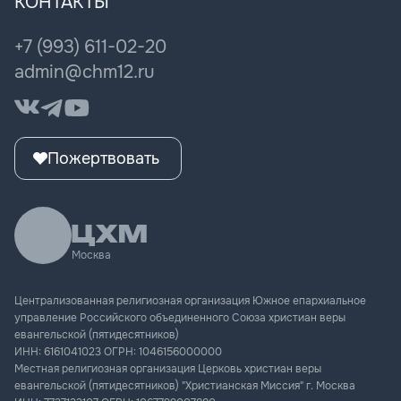
КОНТАКТЫ
Книги пастора
Женщина мечты
ЦХМ Музыка
+7 (993) 611-02-20
Культура поколения
admin@chm12.ru
Пожертвовать
Москва
Централизованная религиозная организация Южное епархиальное
управление Российского объединенного Союза христиан веры
евангельской (пятидесятников)
ИНН:
6161041023
ОГРН:
1046156000000
Местная религиозная организация Церковь христиан веры
евангельской (пятидесятников) "Христианская Миссия" г. Москва