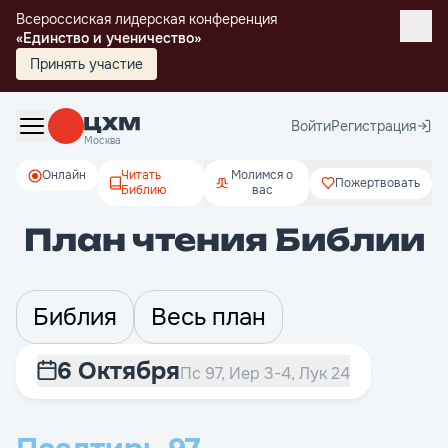
Всероссиская лидерская конференция
«Единство и ученичество»
Принять участие
Войти
Регистрация
Москва
Онлайн
Читать
Молимся о
Пожертвовать
Библию
вас
План чтения Библии
Библия
Весь план
6 Октября
Пс 97, Иер 3-4, Лук 24