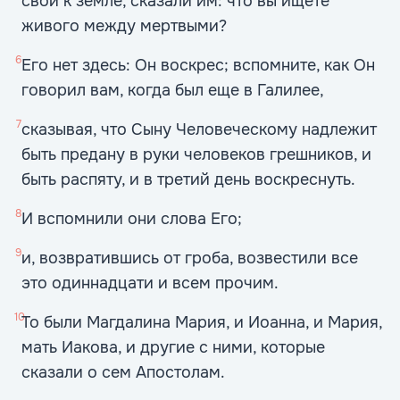
свои к земле, сказали им: что вы ищете
живого между мертвыми?
6
Его нет здесь: Он воскрес; вспомните, как Он
говорил вам, когда был еще в Галилее,
7
сказывая, что Сыну Человеческому надлежит
быть предану в руки человеков грешников, и
быть распяту, и в третий день воскреснуть.
8
И вспомнили они слова Его;
9
и, возвратившись от гроба, возвестили все
это одиннадцати и всем прочим.
10
То были Магдалина Мария, и Иоанна, и Мария,
мать Иакова, и другие с ними, которые
сказали о сем Апостолам.