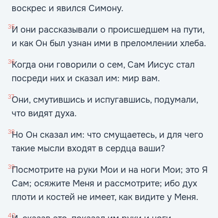
воскрес и явился Симону.
35
И они рассказывали о происшедшем на пути,
и как Он был узнан ими в преломлении хлеба.
36
Когда они говорили о сем, Сам Иисус стал
посреди них и сказал им: мир вам.
37
Они, смутившись и испугавшись, подумали,
что видят духа.
38
Но Он сказал им: что смущаетесь, и для чего
такие мысли входят в сердца ваши?
39
Посмотрите на руки Мои и на ноги Мои; это Я
Сам; осяжите Меня и рассмотрите; ибо дух
плоти и костей не имеет, как видите у Меня.
40