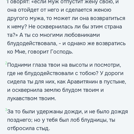
Говорят: «если муж отпустит жену свою, и
она отойдет от него и сделается женою
другого мужа, то может ли она возвратиться
к нему? Не осквернилась ли бы этим страна
та?» А ты со многими любовниками
блудодействовала, - и однако же возвратись
ко Мне, говорит Господь.
2
Подними глаза твои на высоты и посмотри,
где не блудодействовали с тобою? У дороги
сидела ты для них, как Аравитянин в пустыне,
и осквернила землю блудом твоим и
лукавством твоим.
3
За то были удержаны дожди, и не было дождя
позднего; но у тебя был лоб блудницы, ты
отбросила стыд.