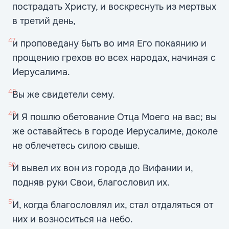
пострадать Христу, и воскреснуть из мертвых
в третий день,
47
и проповедану быть во имя Его покаянию и
прощению грехов во всех народах, начиная с
Иерусалима.
48
Вы же свидетели сему.
49
И Я пошлю обетование Отца Моего на вас; вы
же оставайтесь в городе Иерусалиме, доколе
не облечетесь силою свыше.
50
И вывел их вон из города до Вифании и,
подняв руки Свои, благословил их.
51
И, когда благословлял их, стал отдаляться от
них и возноситься на небо.