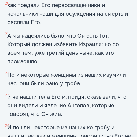
20
как предали Его первосвященники и
начальники наши для осуждения на смерть и
распяли Его.
21
А мы надеялись было, что Он есть Тот,
Который должен избавить Израиля; но со
всем тем, уже третий день ныне, как это
произошло.
22
Но и некоторые женщины из наших изумили
нас: они были рано у гроба
23
и не нашли тела Его и, придя, сказывали, что
они видели и явление Ангелов, которые
говорят, что Он жив.
24
И пошли некоторые из наших ко гробу и
нашли так, как и женщины говорили, но Его не