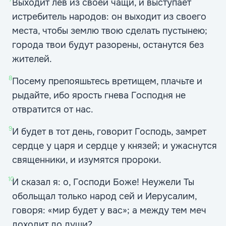
Выходит лев из своей чащи, и выступает
истребитель народов: он выходит из своего
места, чтобы землю твою сделать пустынею;
города твои будут разорены, останутся без
жителей.
8
Посему препояшьтесь вретищем, плачьте и
рыдайте, ибо ярость гнева Господня не
отвратится от нас.
9
И будет в тот день, говорит Господь, замрет
сердце у царя и сердце у князей; и ужаснутся
священники, и изумятся пророки.
10
И сказал я: о, Господи Боже! Неужели Ты
обольщал только народ сей и Иерусалим,
говоря: «мир будет у вас»; а между тем меч
доходит до души?