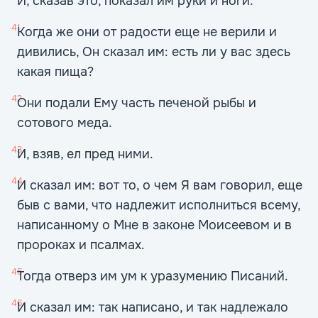
И, сказав это, показал им руки и ноги.
41
Когда же они от радости еще не верили и
дивились, Он сказал им: есть ли у вас здесь
какая пища?
42
Они подали Ему часть печеной рыбы и
сотового меда.
43
И, взяв, ел пред ними.
44
И сказал им: вот то, о чем Я вам говорил, еще
быв с вами, что надлежит исполниться всему,
написанному о Мне в законе Моисеевом и в
пророках и псалмах.
45
Тогда отверз им ум к уразумению Писаний.
46
И сказал им: так написано, и так надлежало