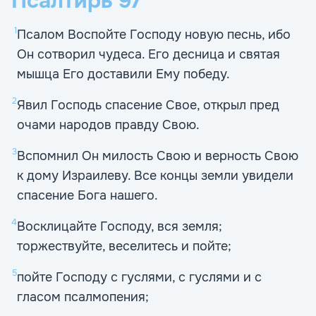
Псалтирь
97
1
Псалом Воспойте Господу новую песнь, ибо
Он сотворил чудеса. Его десница и святая
мышца Его доставили Ему победу.
2
Явил Господь спасение Свое, открыл пред
очами народов правду Свою.
3
Вспомнил Он милость Свою и верность Свою
к дому Израилеву. Все концы земли увидели
спасение Бога нашего.
4
Восклицайте Господу, вся земля;
торжествуйте, веселитесь и пойте;
5
пойте Господу с гуслями, с гуслями и с
гласом псалмопения;