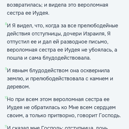
возвратилась; и видела это вероломная
сестра ее Иудея.
8
И Я видел, что, когда за все прелюбодейные
действия отступницы, дочери Израиля, Я
отпустил ее и дал ей разводное письмо,
вероломная сестра ее Иудея не убоялась, а
пошла и сама блудодействовала.
9
И явным блудодейством она осквернила
землю, и прелюбодействовала с камнем и
деревом.
10
Но при всем этом вероломная сестра ее
Иудея не обратилась ко Мне всем сердцем
своим, а только притворно, говорит Господь.
11
И сказал мне Господь: отступница, дочь