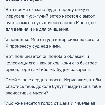
11
В то время сказано будет народу сему и
Иерусалиму: жгучий ветер несется с высот
пустынных на путь дочери народа Моего, не
для веяния и не для очищения;
12
и придет ко Мне оттуда ветер сильнее сего, и
Я произнесу суд над ними.
13
Вот, поднимается он подобно облакам, и
колесницы его - как вихрь, кони его быстрее
орлов; горе нам! ибо мы будем разорены.
14
Смой злое с сердца твоего, Иерусалим, чтобы
спастись тебе: доколе будут гнездиться в тебе
злочестивые мысли?
15
Ибо уже несется голос от Дана и гибельная