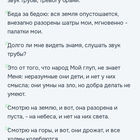
звук трубы, тревогу брани.
20
Беда за бедою: вся земля опустошается,
внезапно разорены шатры мои, мгновенно -
палатки мои.
21
Долго ли мне видеть знамя, слушать звук
трубы?
22
Это от того, что народ Мой глуп, не знает
Меня: неразумные они дети, и нет у них
смысла; они умны на зло, но добра делать не
умеют.
23
Смотрю на землю, и вот, она разорена и
пуста, - на небеса, и нет на них света.
24
Смотрю на горы, и вот, они дрожат, и все
холмы колеблются.