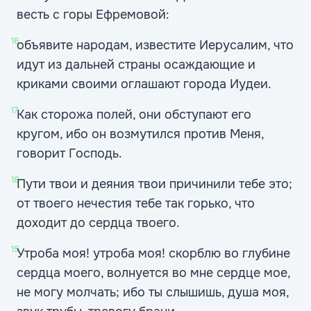
весть с горы Ефремовой:
16
объявите народам, известите Иерусалим, что
идут из дальней страны осаждающие и
криками своими оглашают города Иудеи.
17
Как сторожа полей, они обступают его
кругом, ибо он возмутился против Меня,
говорит Господь.
18
Пути твои и деяния твои причинили тебе это;
от твоего нечестия тебе так горько, что
доходит до сердца твоего.
19
Утроба моя! утроба моя! скорблю во глубине
сердца моего, волнуется во мне сердце мое,
не могу молчать; ибо ты слышишь, душа моя,