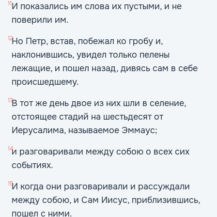
11
И показались им слова их пустыми, и не
поверили им.
12
Но Петр, встав, побежал ко гробу и,
наклонившись, увидел только пелены
лежащие, и пошел назад, дивясь сам в себе
происшедшему.
13
В тот же день двое из них шли в селение,
отстоящее стадий на шестьдесят от
Иерусалима, называемое Эммаус;
14
и разговаривали между собою о всех сих
событиях.
15
И когда они разговаривали и рассуждали
между собою, и Сам Иисус, приблизившись,
пошел с ними.