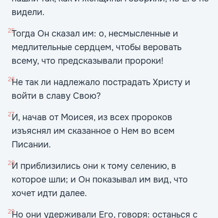
видели.
25
Тогда Он сказал им: о, несмысленные и
медлительные сердцем, чтобы веровать
всему, что предсказывали пророки!
26
Не так ли надлежало пострадать Христу и
войти в славу Свою?
27
И, начав от Моисея, из всех пророков
изъяснял им сказанное о Нем во всем
Писании.
28
И приблизились они к тому селению, в
которое шли; и Он показывал им вид, что
хочет идти далее.
29
Но они удерживали Его, говоря: останься с