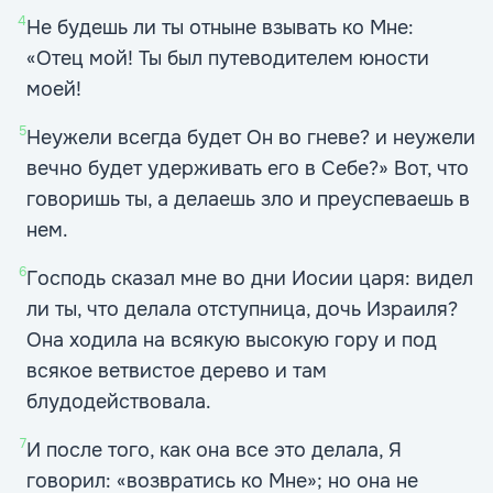
4
Не будешь ли ты отныне взывать ко Мне:
«Отец мой! Ты был путеводителем юности
моей!
5
Неужели всегда будет Он во гневе? и неужели
вечно будет удерживать его в Себе?» Вот, что
говоришь ты, а делаешь зло и преуспеваешь в
нем.
6
Господь сказал мне во дни Иосии царя: видел
ли ты, что делала отступница, дочь Израиля?
Она ходила на всякую высокую гору и под
всякое ветвистое дерево и там
блудодействовала.
7
И после того, как она все это делала, Я
говорил: «возвратись ко Мне»; но она не