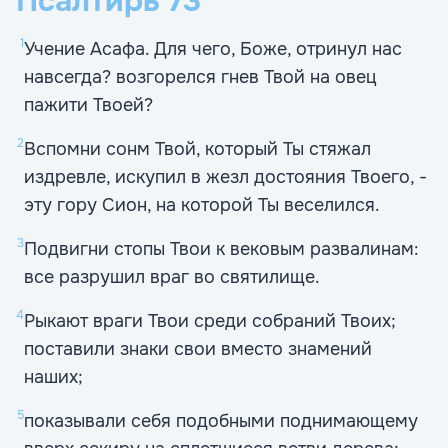
Псалтирь
73
1
Учение Асафа. Для чего, Боже, отринул нас
навсегда? возгорелся гнев Твой на овец
пажити Твоей?
2
Вспомни сонм Твой, который Ты стяжал
издревле, искупил в жезл достояния Твоего, -
эту гору Сион, на которой Ты веселился.
3
Подвигни стопы Твои к вековым развалинам:
все разрушил враг во святилище.
4
Рыкают враги Твои среди собраний Твоих;
поставили знаки свои вместо знамений
наших;
5
показывали себя подобными поднимающему