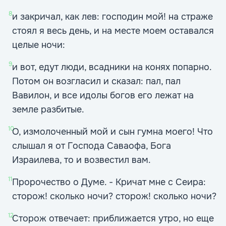
8
и закричал, как лев: господин мой! на страже
стоял я весь день, и на месте моем оставался
целые ночи:
9
и вот, едут люди, всадники на конях попарно.
Потом он возгласил и сказал: пал, пал
Вавилон, и все идолы богов его лежат на
земле разбитые.
10
О, измолоченный мой и сын гумна моего! Что
слышал я от Господа Саваофа, Бога
Израилева, то и возвестил вам.
11
Пророчество о Думе. - Кричат мне с Сеира:
сторож! сколько ночи? сторож! сколько ночи?
12
Сторож отвечает: приближается утро, но еще