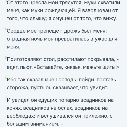
3
От этого чресла мои трясутся; муки схватили
меня, как муки рождающей. Я взволнован от
того, что слышу; я смущен от того, что вижу.
4
Сердце мое трепещет; дрожь бьет меня;
отрадная ночь моя превратилась в ужас для
меня.
5
Приготовляют стол, расстилают покрывала, -
едят, пьют. «Вставайте, князья, мажьте щиты!»
6
Ибо так сказал мне Господь: пойди, поставь
сторожа; пусть он сказывает, что увидит.
7
И увидел он едущих попарно всадников на
конях, всадников на ослах, всадников на
верблюдах; и вслушивался он прилежно, с
большим вниманием, -