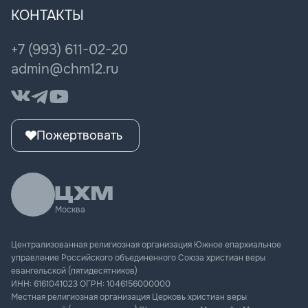
Города ЦХМ
Миссионерство
Мужская конференция
КОНТАКТЫ
Книги пастора
Женщина мечты
ЦХМ Музыка
+7 (993) 611-02-20
Культура поколения
admin@chm12.ru
Пожертвовать
Москва
Централизованная религиозная организация Южное епархиальное
управление Российского объединенного Союза христиан веры
евангельской (пятидесятников)
ИНН:
6161041023
ОГРН:
1046156000000
Местная религиозная организация Церковь христиан веры