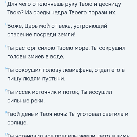
11
Для чего отклоняешь руку Твою и десницу
Твою? Из среды недра Твоего порази их.
12
Боже, Царь мой от века, устрояющий
спасение посреди земли!
13
Ты расторг силою Твоею море, Ты сокрушил
головы змиев в воде;
14
Ты сокрушил голову левиафана, отдал его в
пищу людям пустыни.
15
Ты иссек источник и поток, Ты иссушил
сильные реки.
16
Твой день и Твоя ночь: Ты уготовал светила и
солнце;
17
Ты установил все пределы земли, лето и зиму