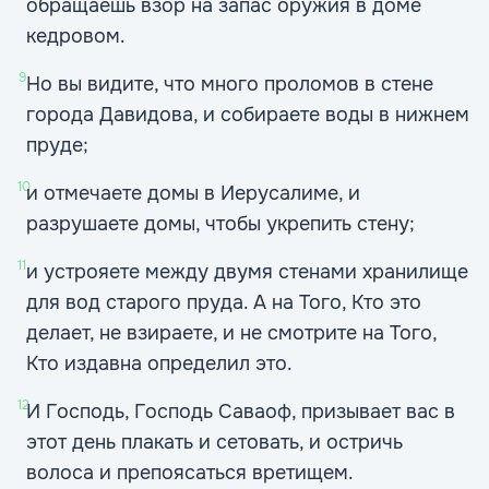
обращаешь взор на запас оружия в доме
кедровом.
9
Но вы видите, что много проломов в стене
города Давидова, и собираете воды в нижнем
пруде;
10
и отмечаете домы в Иерусалиме, и
разрушаете домы, чтобы укрепить стену;
11
и устрояете между двумя стенами хранилище
для вод старого пруда. А на Того, Кто это
делает, не взираете, и не смотрите на Того,
Кто издавна определил это.
12
И Господь, Господь Саваоф, призывает вас в
этот день плакать и сетовать, и остричь
волоса и препоясаться вретищем.