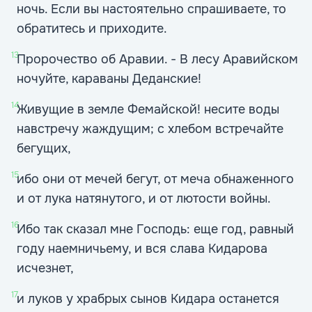
ночь. Если вы настоятельно спрашиваете, то
обратитесь и приходите.
13
Пророчество об Аравии. - В лесу Аравийском
ночуйте, караваны Деданские!
14
Живущие в земле Фемайской! несите воды
навстречу жаждущим; с хлебом встречайте
бегущих,
15
ибо они от мечей бегут, от меча обнаженного
и от лука натянутого, и от лютости войны.
16
Ибо так сказал мне Господь: еще год, равный
году наемничьему, и вся слава Кидарова
исчезнет,
17
и луков у храбрых сынов Кидара останется