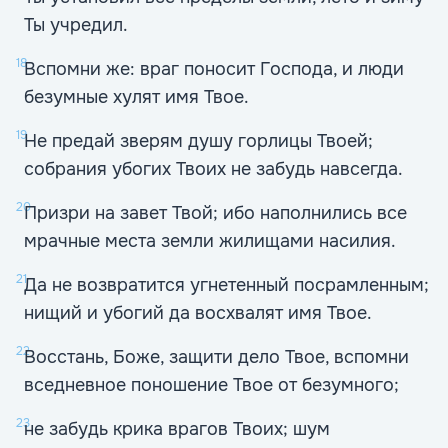
Ты учредил.
18
Вспомни же: враг поносит Господа, и люди
безумные хулят имя Твое.
19
Не предай зверям душу горлицы Твоей;
собрания убогих Твоих не забудь навсегда.
20
Призри на завет Твой; ибо наполнились все
мрачные места земли жилищами насилия.
21
Да не возвратится угнетенный посрамленным;
нищий и убогий да восхвалят имя Твое.
22
Восстань, Боже, защити дело Твое, вспомни
вседневное поношение Твое от безумного;
23
не забудь крика врагов Твоих; шум