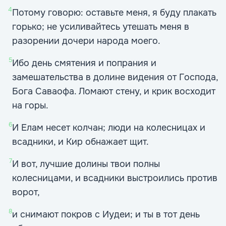
4
Потому говорю: оставьте меня, я буду плакать
горько; не усиливайтесь утешать меня в
разорении дочери народа моего.
5
Ибо день смятения и попрания и
замешательства в долине видения от Господа,
Бога Саваофа. Ломают стену, и крик восходит
на горы.
6
И Елам несет колчан; люди на колесницах и
всадники, и Кир обнажает щит.
7
И вот, лучшие долины твои полны
колесницами, и всадники выстроились против
ворот,
8
и снимают покров с Иудеи; и ты в тот день