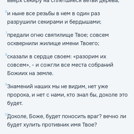
вверх секиру на сплетшиеся ветви дерева;
6
и ныне все резьбы в нем в один раз
разрушили секирами и бердышами;
7
предали огню святилище Твое; совсем
осквернили жилище имени Твоего;
8
сказали в сердце своем: «разорим их
совсем», - и сожгли все места собраний
Божиих на земле.
9
Знамений наших мы не видим, нет уже
пророка, и нет с нами, кто знал бы, доколе это
будет.
10
Доколе, Боже, будет поносить враг? вечно ли
будет хулить противник имя Твое?