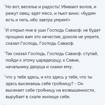
13
Но вот, веселье и радость! Убивают волов, и
режут овец; едят мясо, и пьют вино: «будем
есть и пить, ибо завтра умрем!»
14
И открыл мне в уши Господь Саваоф: не будет
прощено вам это нечестие, доколе не умрете,
сказал Господь, Господь Саваоф.
15
Так сказал Господь, Господь Саваоф: ступай,
пойди к этому царедворцу, к Севне,
начальнику дворца и скажи ему:
16
что у тебя здесь, и кто здесь у тебя, что ты
здесь высекаешь себе гробницу? - Он
высекает себе гробницу на возвышенности,
вырубает в скале жилище себе.