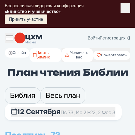
Всероссиская лидерская конференция
«Единство и ученичество»
Принять участие
Войти
Регистрация
Москва
Онлайн
Читать
Молимся о
Пожертвовать
Библию
вас
План чтения Библии
Библия
Весь план
12 Сентября
Пс 73, Ис 21-22, 2 Фес 3