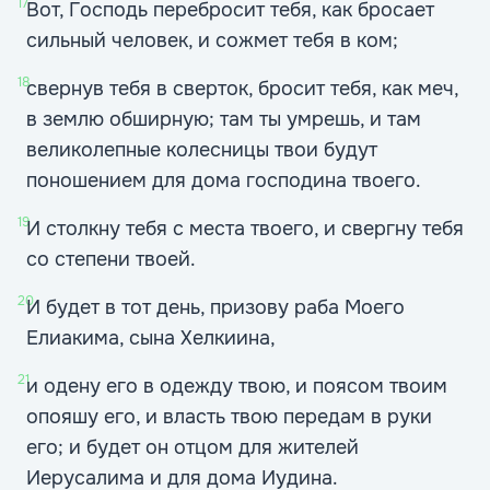
17
Вот, Господь перебросит тебя, как бросает
сильный человек, и сожмет тебя в ком;
18
свернув тебя в сверток, бросит тебя, как меч,
в землю обширную; там ты умрешь, и там
великолепные колесницы твои будут
поношением для дома господина твоего.
19
И столкну тебя с места твоего, и свергну тебя
со степени твоей.
20
И будет в тот день, призову раба Моего
Елиакима, сына Хелкиина,
21
и одену его в одежду твою, и поясом твоим
опояшу его, и власть твою передам в руки
его; и будет он отцом для жителей
Иерусалима и для дома Иудина.