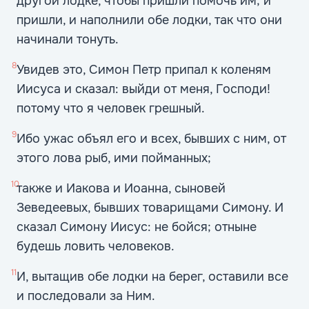
другой лодке, чтобы пришли помочь им; и
пришли, и наполнили обе лодки, так что они
начинали тонуть.
8
Увидев это, Симон Петр припал к коленям
Иисуса и сказал: выйди от меня, Господи!
потому что я человек грешный.
9
Ибо ужас объял его и всех, бывших с ним, от
этого лова рыб, ими пойманных;
10
также и Иакова и Иоанна, сыновей
Зеведеевых, бывших товарищами Симону. И
сказал Симону Иисус: не бойся; отныне
будешь ловить человеков.
11
И, вытащив обе лодки на берег, оставили все
и последовали за Ним.