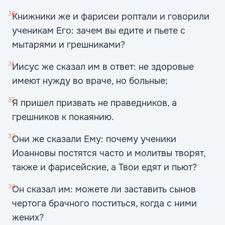
30
Книжники же и фарисеи роптали и говорили
ученикам Его: зачем вы едите и пьете с
мытарями и грешниками?
31
Иисус же сказал им в ответ: не здоровые
имеют нужду во враче, но больные;
32
Я пришел призвать не праведников, а
грешников к покаянию.
33
Они же сказали Ему: почему ученики
Иоанновы постятся часто и молитвы творят,
также и фарисейские, а Твои едят и пьют?
34
Он сказал им: можете ли заставить сынов
чертога брачного поститься, когда с ними
жених?