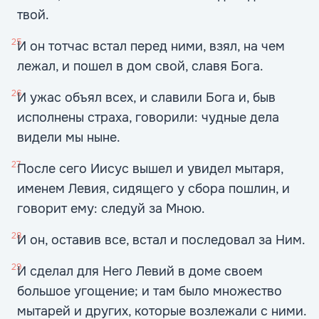
твой.
25
И он тотчас встал перед ними, взял, на чем
лежал, и пошел в дом свой, славя Бога.
26
И ужас объял всех, и славили Бога и, быв
исполнены страха, говорили: чудные дела
видели мы ныне.
27
После сего Иисус вышел и увидел мытаря,
именем Левия, сидящего у сбора пошлин, и
говорит ему: следуй за Мною.
28
И он, оставив все, встал и последовал за Ним.
29
И сделал для Него Левий в доме своем
большое угощение; и там было множество
мытарей и других, которые возлежали с ними.