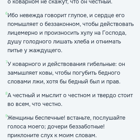
о коварном не скажут, что он честный.
6
Ибо невежда говорит глупое, и сердце его
помышляет о беззаконном, чтобы действовать
лицемерно и произносить хулу на Господа,
душу голодного лишать хлеба и отнимать
питье у жаждущего.
7
У коварного и действования гибельные: он
замышляет ковы, чтобы погубить бедного
словами лжи, хотя бы бедный был и прав.
8
А честный и мыслит о честном и твердо стоит
во всем, что честно.
9
Женщины беспечные! встаньте, послушайте
голоса моего; дочери беззаботные!
приклоните слух к моим словам.