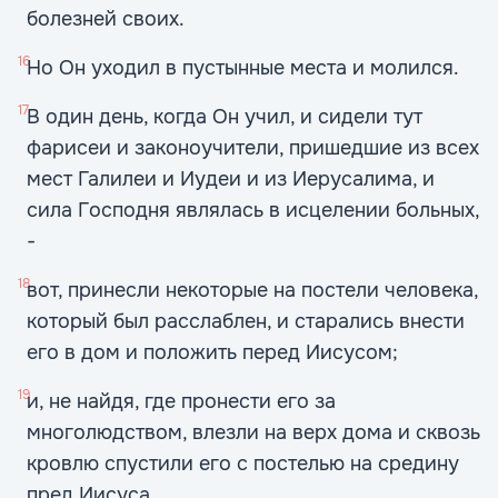
болезней своих.
16
Но Он уходил в пустынные места и молился.
17
В один день, когда Он учил, и сидели тут
фарисеи и законоучители, пришедшие из всех
мест Галилеи и Иудеи и из Иерусалима, и
сила Господня являлась в исцелении больных,
-
18
вот, принесли некоторые на постели человека,
который был расслаблен, и старались внести
его в дом и положить перед Иисусом;
19
и, не найдя, где пронести его за
многолюдством, влезли на верх дома и сквозь
кровлю спустили его с постелью на средину
пред Иисуса.