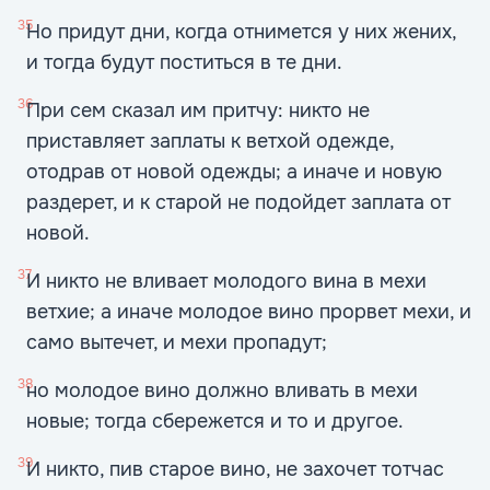
35
Но придут дни, когда отнимется у них жених,
и тогда будут поститься в те дни.
36
При сем сказал им притчу: никто не
приставляет заплаты к ветхой одежде,
отодрав от новой одежды; а иначе и новую
раздерет, и к старой не подойдет заплата от
новой.
37
И никто не вливает молодого вина в мехи
ветхие; а иначе молодое вино прорвет мехи, и
само вытечет, и мехи пропадут;
38
но молодое вино должно вливать в мехи
новые; тогда сбережется и то и другое.
39
И никто, пив старое вино, не захочет тотчас