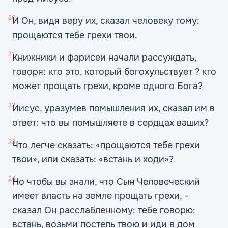
20
И Он, видя веру их, сказал человеку тому:
прощаются тебе грехи твои.
21
Книжники и фарисеи начали рассуждать,
говоря: кто это, который богохульствует ? кто
может прощать грехи, кроме одного Бога?
22
Иисус, уразумев помышления их, сказал им в
ответ: что вы помышляете в сердцах ваших?
23
Что легче сказать: «прощаются тебе грехи
твои», или сказать: «встань и ходи»?
24
Но чтобы вы знали, что Сын Человеческий
имеет власть на земле прощать грехи, -
сказал Он расслабленному: тебе говорю:
встань, возьми постель твою и иди в дом