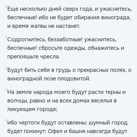
10
Еще несколько дней сверх года, и ужаснетесь,
беспечные! ибо не будет обирания винограда,
и время жатвы не настанет.
11
Содрогнитесь, беззаботные! ужаснитесь,
беспечные! сбросьте одежды, обнажитесь и
препояшьте чресла.
12
Будут бить себя в грудь о прекрасных полях, о
виноградной лозе плодовитой.
13
На земле народа моего будут расти терны и
волчцы, равно и на всех домах веселья в
ликующем городе;
14
ибо чертоги будут оставлены; шумный город
будет покинут; Офел и башня навсегда будут