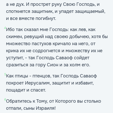
а не дух. И прострет руку Свою Господь, и
споткнется защитник, и упадет защищаемый,
и все вместе погибнут.
4
Ибо так сказал мне Господь: как лев, как
скимен, ревущий над своею добычею, хотя бы
множество пастухов кричало на него, от
крика их не содрогнется и множеству их не
уступит, - так Господь Саваоф сойдет
сразиться за гору Сион и за холм его.
5
Как птицы - птенцов, так Господь Саваоф
покроет Иерусалим, защитит и избавит,
пощадит и спасет.
6
Обратитесь к Тому, от Которого вы столько
отпали, сыны Израиля!