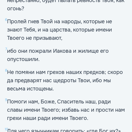
непрестанно, будет пылать ревность Твоя, как
огонь?
6
Пролей гнев Твой на народы, которые не
знают Тебя, и на царства, которые имени
Твоего не призывают,
7
ибо они пожрали Иакова и жилище его
опустошили.
8
Не помяни нам грехов наших предков; скоро
да предварят нас щедроты Твои, ибо мы
весьма истощены.
9
Помоги нам, Боже, Спаситель наш, ради
славы имени Твоего; избавь нас и прости нам
грехи наши ради имени Твоего.
10
Для чего язычникам говорить: «где Бог их?»