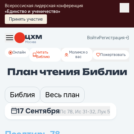
Всероссиская лидерская конференция
«Единство и ученичество»
Принять участие
Войти
Регистрация
Москва
Онлайн
Читать
Молимся о
Пожертвовать
Библию
вас
План чтения Библии
Библия
Весь план
17 Сентября
Пс 78, Ис 31-32, Лук 5