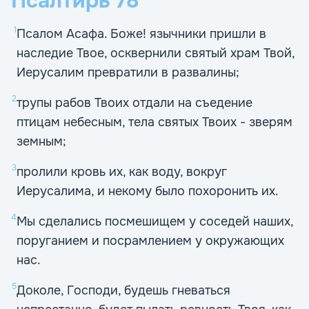
Псалтирь
78
1
Псалом Асафа. Боже! язычники пришли в
наследие Твое, осквернили святый храм Твой,
Иерусалим превратили в развалины;
2
трупы рабов Твоих отдали на съедение
птицам небесным, тела святых Твоих - зверям
земным;
3
пролили кровь их, как воду, вокруг
Иерусалима, и некому было похоронить их.
4
Мы сделались посмешищем у соседей наших,
поруганием и посрамлением у окружающих
нас.
5
Доколе, Господи, будешь гневаться