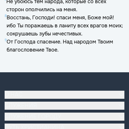
Не убоюсь тем народа, которые со всех
сторон ополчились на меня.
8
Восстань, Господи! спаси меня, Боже мой!
ибо Ты поражаешь в ланиту всех врагов моих;
сокрушаешь зубы нечестивых.
9
От Господа спасение. Над народом Твоим
благословение Твое.
О НАС
Наша церковь
СЛУЖЕНИЯ
Основы вероучения
Богослужение
СЛУЖЕНИЕ ГОРОДУ
Эдуард и Ольга Деремовы
Домашние группы
Молитва и поддержка
ПУТЬ ХРИСТИАНИНА
Реестр священнослужителей