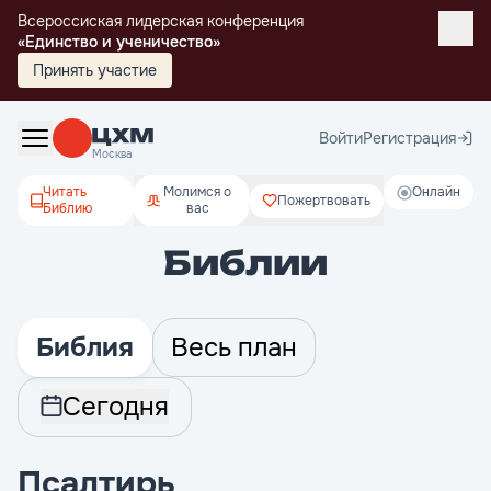
Всероссиская лидерская конференция
«Единство и ученичество»
Принять участие
Войти
Регистрация
Москва
Читать
Молимся о
Онлайн
Пожертвовать
Библию
вас
Библии
Библия
Весь план
Сегодня
Псалтирь