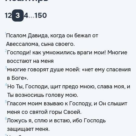
1
2
3
4
...
150
1
Псалом Давида, когда он бежал от
Авессалома, сына своего.
2
Господи! как умножились враги мои! Многие
восстают на меня
3
многие говорят душе моей: «нет ему спасения
в Боге».
4
Но Ты, Господи, щит предо мною, слава моя, и
Ты возносишь голову мою.
5
Гласом моим взываю к Господу, и Он слышит
меня со святой горы Своей.
6
Ложусь я, сплю и встаю, ибо Господь
защищает меня.
7