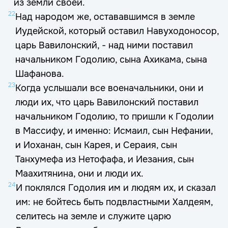
из земли своей.
22
Над народом же, остававшимся в земле
Иудейской, который оставил Навуходоносор,
царь Вавилонский, - над ними поставил
начальником Годолию, сына Ахикама, сына
Шафанова.
23
Когда услышали все военачальники, они и
люди их, что царь Вавилонский поставил
начальником Годолию, то пришли к Годолии
в Массифу, и именно: Исмаил, сын Нефании,
и Иоханан, сын Карея, и Сераия, сын
Танхумефа из Нетофафа, и Иезания, сын
Маахитянина, они и люди их.
24
И поклялся Годолия им и людям их, и сказал
им: не бойтесь быть подвластными Халдеям,
селитесь на земле и служите царю