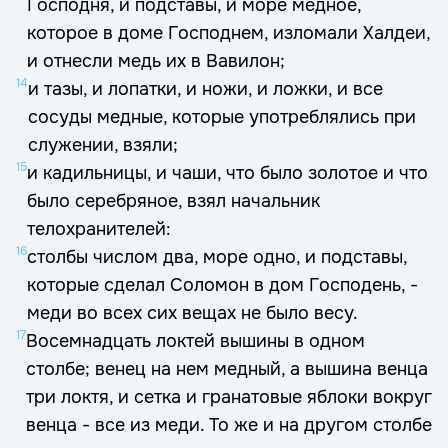
Господня, и подставы, и море медное,
которое в доме Господнем, изломали Халдеи,
и отнесли медь их в Вавилон;
14
и тазы, и лопатки, и ножи, и ложки, и все
сосуды медные, которые употреблялись при
служении, взяли;
15
и кадильницы, и чаши, что было золотое и что
было серебряное, взял начальник
телохранителей:
16
столбы числом два, море одно, и подставы,
которые сделал Соломон в дом Господень, -
меди во всех сих вещах не было весу.
17
Восемнадцать локтей вышины в одном
столбе; венец на нем медный, а вышина венца
три локтя, и сетка и гранатовые яблоки вокруг
венца - все из меди. То же и на другом столбе