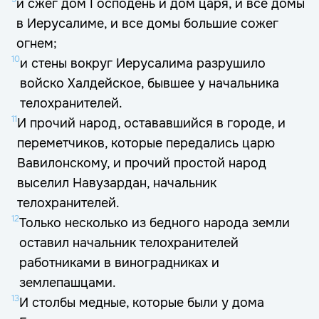
и сжег дом Господень и дом царя, и все домы
в Иерусалиме, и все домы большие сожег
огнем;
10
и стены вокруг Иерусалима разрушило
войско Халдейское, бывшее у начальника
телохранителей.
11
И прочий народ, остававшийся в городе, и
переметчиков, которые передались царю
Вавилонскому, и прочий простой народ
выселил Навузардан, начальник
телохранителей.
12
Только несколько из бедного народа земли
оставил начальник телохранителей
работниками в виноградниках и
землепашцами.
13
И столбы медные, которые были у дома