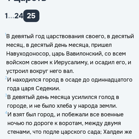
1
...
24
25
1
В девятый год царствования своего, в десятый
месяц, в десятый день месяца, пришел
Навуходоносор, царь Вавилонский, со всем
войском своим к Иерусалиму, и осадил его, и
устроил вокруг него вал.
2
И находился город в осаде до одиннадцатого
года царя Седекии.
3
В девятый день месяца усилился голод в
городе, и не было хлеба у народа земли.
4
И взят был город, и побежали все военные
ночью по дороге к воротам, между двумя
стенами, что подле царского сада; Халдеи же