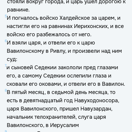
стояли вокруг города, и царь ушел дорогою к
равнине.
5
И погналось войско Халдейское за царем, и
настигли его на равнинах Иерихонских, и все
войско его разбежалось от него.
6
И взяли царя, и отвели его к царю
Вавилонскому в Ривлу, и произвели над ним
суд:
7
и сыновей Седекии закололи пред глазами
его, а самому Седекии ослепили глаза и
сковали его оковами, и отвели его в Вавилон.
8
В пятый месяц, в седьмой день месяца, то
есть в девятнадцатый год Навуходоносора,
царя Вавилонского, пришел Навузардан,
начальник телохранителей, слуга царя
Вавилонского, в Иерусалим
9