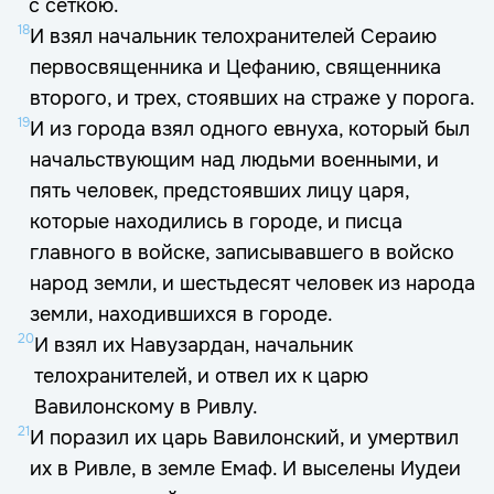
с сеткою.
18
И взял начальник телохранителей Сераию
первосвященника и Цефанию, священника
второго, и трех, стоявших на страже у порога.
19
И из города взял одного евнуха, который был
начальствующим над людьми военными, и
пять человек, предстоявших лицу царя,
которые находились в городе, и писца
главного в войске, записывавшего в войско
народ земли, и шестьдесят человек из народа
земли, находившихся в городе.
20
И взял их Навузардан, начальник
телохранителей, и отвел их к царю
Вавилонскому в Ривлу.
21
И поразил их царь Вавилонский, и умертвил
их в Ривле, в земле Емаф. И выселены Иудеи