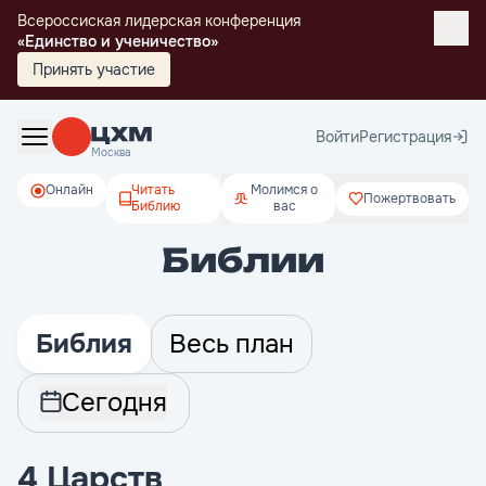
Всероссиская лидерская конференция
«Единство и ученичество»
Принять участие
Войти
Регистрация
Москва
Онлайн
Читать
Молимся о
Пожертвовать
Библию
вас
Библии
Библия
Весь план
Сегодня
4 Царств