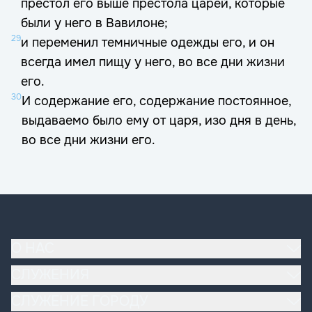
престол его выше престола царей, которые
были у него в Вавилоне;
29
и переменил темничные одежды его, и он
всегда имел пищу у него, во все дни жизни
его.
30
И содержание его, содержание постоянное,
выдаваемо было ему от царя, изо дня в день,
во все дни жизни его.
О НАС
Наша церковь
СЛУЖЕНИЯ
Основы вероучения
Богослужение
СЛУЖЕНИЕ ГОРОДУ
Эдуард и Ольга Деремовы