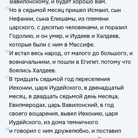
Вавилонскому, и будет хорошо вам.
25
Но в седьмой месяц пришел Исмаил, сын
Нефании, сына Елишамы, из племени
царского, с десятью человеками, и поразил
Годолию, и он умер, и Иудеев и Халдеев,
которые были с ним в Массифе.
26
И встал весь народ, от малого до большого, и
военачальники, и пошли в Египет, потому что
боялись Халдеев.
27
В тридцать седьмой год переселения
Иехонии, царя Иудейского, в двенадцатый
месяц, в двадцать седьмой день месяца,
Евилмеродах, царь Вавилонский, в год
своего воцарения, вывел Иехонию, царя
Иудейского, из дома темничного
28
и говорил с ним дружелюбно, и поставил