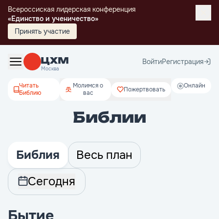
Всероссиская лидерская конференция
«Единство и ученичество»
Принять участие
Войти
Регистрация
Москва
Читать
Молимся о
Онлайн
Пожертвовать
Библию
вас
Библии
Библия
Весь план
Сегодня
Бытие