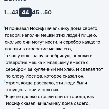
1
...
43
44
45
...
50
1
И приказал Иосиф начальнику дома своего,
говоря: наполни мешки этих людей пищею,
сколько они могут нести, и серебро каждого
положи в отверстие мешка его,
2
а чашу мою, чашу серебряную, положи в
отверстие мешка к младшему вместе с
серебром за купленный им хлеб. И сделал тот
по слову Иосифа, которое сказал он.
3
Утром, когда рассвело, эти люди были
отпущены, они и ослы их.
4
Еще не далеко отошли они от города, как
Иосиф сказал начальнику дома своего: