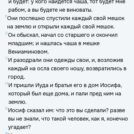
и будет: у кого найдется чаша, тот будет мне
рабом, а вы будете не виноваты.
11
Они поспешно спустили каждый свой мешок
на землю и открыли каждый свой мешок.
12
Он обыскал, начал со старшего и окончил
младшим; и нашлась чаша в мешке
Вениаминовом.
13
И разодрали они одежды свои, и, возложив
каждый на осла своего ношу, возвратились в
город.
14
И пришли Иуда и братья его в дом Иосифа,
который был еще дома, и пали пред ним на
землю.
15
Иосиф сказал им: что это вы сделали? разве
вы не знали, что такой человек, как я, конечно
угадает?
16