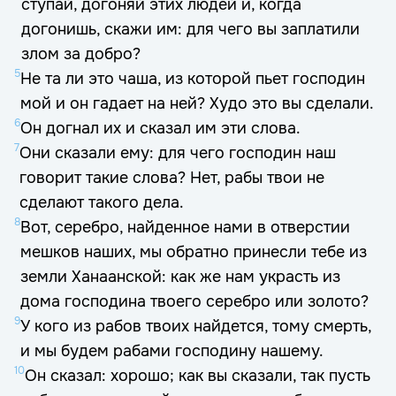
ступай, догоняй этих людей и, когда
догонишь, скажи им: для чего вы заплатили
злом за добро?
5
Не та ли это чаша, из которой пьет господин
мой и он гадает на ней? Худо это вы сделали.
6
Он догнал их и сказал им эти слова.
7
Они сказали ему: для чего господин наш
говорит такие слова? Нет, рабы твои не
сделают такого дела.
8
Вот, серебро, найденное нами в отверстии
мешков наших, мы обратно принесли тебе из
земли Ханаанской: как же нам украсть из
дома господина твоего серебро или золото?
9
У кого из рабов твоих найдется, тому смерть,
и мы будем рабами господину нашему.
10
Он сказал: хорошо; как вы сказали, так пусть