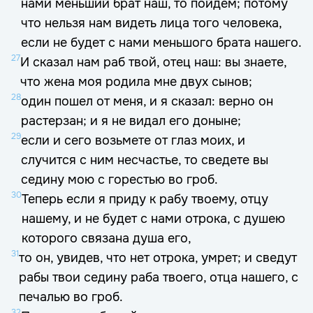
нами меньший брат наш, то пойдем; потому
что нельзя нам видеть лица того человека,
если не будет с нами меньшого брата нашего.
27
И сказал нам раб твой, отец наш: вы знаете,
что жена моя родила мне двух сынов;
28
один пошел от меня, и я сказал: верно он
растерзан; и я не видал его доныне;
29
если и сего возьмете от глаз моих, и
случится с ним несчастье, то сведете вы
седину мою с горестью во гроб.
30
Теперь если я приду к рабу твоему, отцу
нашему, и не будет с нами отрока, с душею
которого связана душа его,
31
то он, увидев, что нет отрока, умрет; и сведут
рабы твои седину раба твоего, отца нашего, с
печалью во гроб.
32