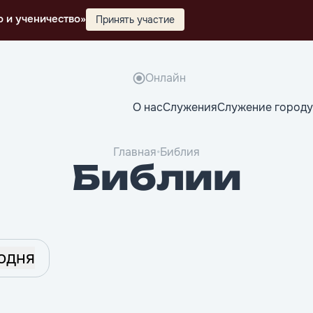
о и ученичество»
Принять участие
Онлайн
О нас
Служения
Служение городу
Главная
•
Библия
Библии
одня