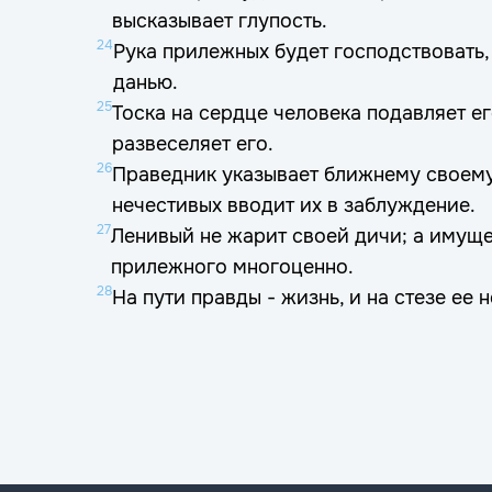
высказывает глупость.
24
Рука прилежных будет господствовать,
данью.
25
Тоска на сердце человека подавляет ег
развеселяет его.
26
Праведник указывает ближнему своему 
нечестивых вводит их в заблуждение.
27
Ленивый не жарит своей дичи; а имущ
прилежного многоценно.
28
На пути правды - жизнь, и на стезе ее 