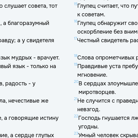
15
о слушает совета, тот
Глупец считает, что п
к советам.
16
о, а благоразумный
Глупец обнаружит сво
оскорбление без вним
17
правду; а у свидетеля
Честный свидетель ра
18
язык мудрых - врачует.
Слова опрометчивых ра
19
вый язык - только на
Правдивые уста пребу
мгновение.
20
, радость - у
В сердцах злоумышлен
миротворцев.
21
ла, нечестивые же
Не случится с правед
невзгод.
22
, а говорящие истину
Господь гнушается лж
угодны.
23
ие, а сердце глупых
Умный человек скрыва