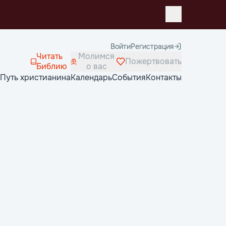
Войти
Регистрация
Читать
Молимся
Пожертвовать
Библию
о вас
Путь христианина
Календарь
События
Контакты