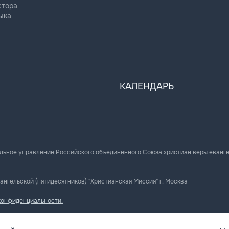
стора
ыка
КАЛЕНДАРЬ
льное управление Российского объединенного Союза христиан веры еванг
ангельской (пятидесятников) "Христианская Миссия" г. Москва
конфиденциальности.