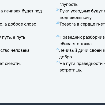
глупость.
24
 а ленивая будет под
Руки усердных будут 
подневольному.
25
о, а доброе слово
Тревога в сердце гнет
26
путь, а путь
Праведник разборчив 
сбивает с толка.
27
ество человека
Ленивый дичи своей н
добро .
28
нет смерти.
На пути праведности 
встретишь.