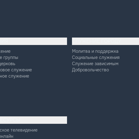
НИЯ
СЛУЖЕНИЕ ГОРОДУ
жение
Молитва и поддержка
е группы
Социальные служения
церковь
Служение зависимым
овое служение
Добровольчество
ное служение
РЕСУРСЫ
ское телевидение
онлайн