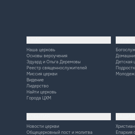
О НАС
СЛУЖЕ
Наша церковь
Богослу
Основы вероучения
Домашни
Эдуард и Ольга Деремовы
Детская 
Реестр священнослужителей
Подростк
Миссия церкви
Молодеж
Видение
Лидерство
Найти церковь
Города ЦХМ
СОБЫТИЯ
НАШИ 
Новости церкви
Христиан
Общецерковный пост и молитва
Епархия 