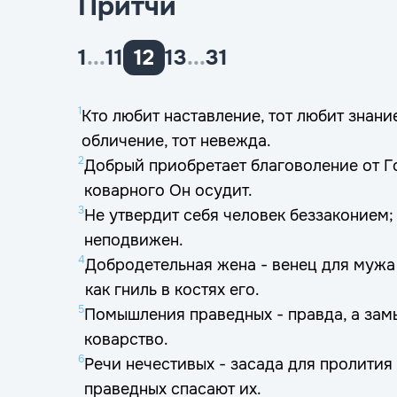
Притчи
1
...
11
12
13
...
31
1
Кто любит наставление, тот любит знание
обличение, тот невежда.
2
Добрый приобретает благоволение от Г
коварного Он осудит.
3
Не утвердит себя человек беззаконием;
неподвижен.
4
Добродетельная жена - венец для мужа 
как гниль в костях его.
5
Помышления праведных - правда, а зам
коварство.
6
Речи нечестивых - засада для пролития 
праведных спасают их.