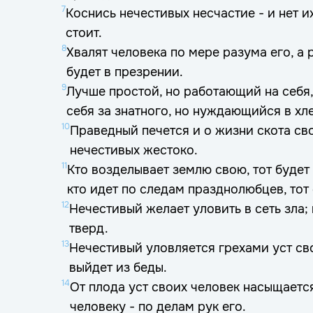
7
Коснись нечестивых несчастие - и нет и
стоит.
8
Хвалят человека по мере разума его, 
будет в презрении.
9
Лучше простой, но работающий на себ
себя за знатного, но нуждающийся в хл
10
Праведный печется и о жизни скота св
нечестивых жестоко.
11
Кто возделывает землю свою, тот будет
кто идет по следам празднолюбцев, тот
12
Нечестивый желает уловить в сеть зла;
тверд.
13
Нечестивый уловляется грехами уст св
выйдет из беды.
14
От плода уст своих человек насыщаетс
человеку - по делам рук его.