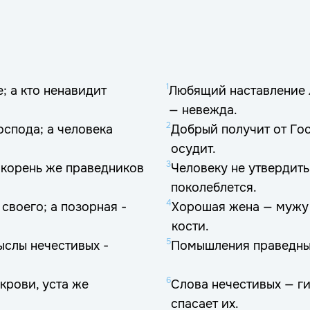
1
; а кто ненавидит
Любящий наставление 
— невежда.
2
оспода; а человека
Добрый получит от Го
осудит.
3
 корень же праведников
Человеку не утвердить
поколеблется.
4
своего; а позорная -
Хорошая жена — мужу 
кости.
5
ыслы нечестивых -
Помышления праведных
6
крови, уста же
Слова нечестивых — ги
спасает их.