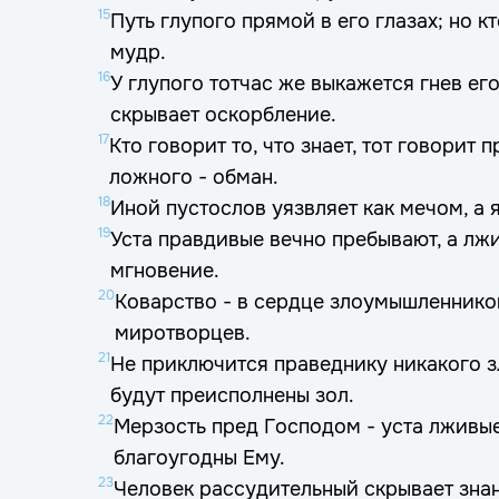
15
Путь глупого прямой в его глазах; но кт
мудр.
16
У глупого тотчас же выкажется гнев ег
скрывает оскорбление.
17
Кто говорит то, что знает, тот говорит 
ложного - обман.
18
Иной пустослов уязвляет как мечом, а 
19
Уста правдивые вечно пребывают, а лжи
мгновение.
20
Коварство - в сердце злоумышленников
миротворцев.
21
Не приключится праведнику никакого з
будут преисполнены зол.
22
Мерзость пред Господом - уста лживые
благоугодны Ему.
23
Человек рассудительный скрывает знан