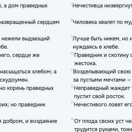
7
х, а дом праведных
Нечестивца низвергнут 
8
а развращенный сердцем
Человека хвалят по му
9
я, нежели выдающий
Лучше быть никем, но 
ебе.
нуждаясь в хлебе.
10
оего, сердце же
Праведник и скотину 
жестока.
11
 насыщаться хлебом; а
Возделывающий свою з
 скудоумен.
за пустыми мечтами —
12
 но корень праведных
Неправедный жаждет т
пустит свой росток.
13
оих; но праведник
Нечестивого ловят его
14
я добром, и воздаяние
От плода своих уст че
трудится руками, тож