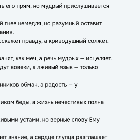
уть его прям, но мудрый прислушивается
й гнев немедля, но разумный оставит
ания.
сскажет правду, а криводушный солжет.
нят, как меч, а речь мудрых — исцеляет.
дут вовеки, а лживый язык — только
ников обман, а радость — у
ником беды, а жизнь нечестивых полна
ивыми устами, но верные слову Ему
ет знание, а сердце глупца разглашает