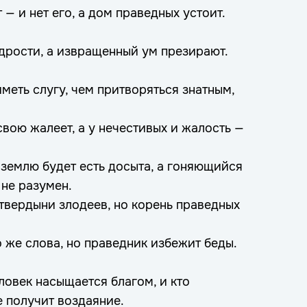
— и нет его, а дом праведных устоит.
дрости, а извращенный ум презирают.
иметь слугу, чем притворяться знатным,
свою жалеет, а у нечестивых и жалость —
емлю будет есть досыта, а гоняющийся
 не разумен.
вердыни злодеев, но корень праведных
 же слова, но праведник избежит беды.
ловек насыщается благом, и кто
е получит воздаяние.