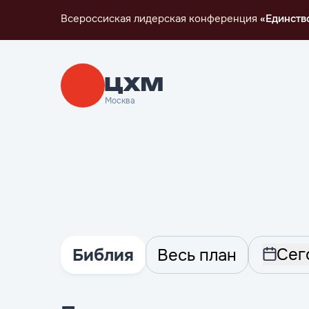
Всероссиская лидерская конференция
«Единств
Москва
Сег
Библия
Весь план